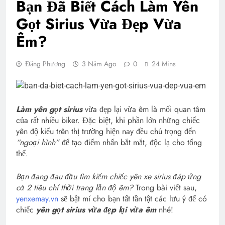
Bạn Đã Biết Cách Làm Yên
Gọt Sirius Vừa Đẹp Vừa
Êm?
Đặng Phượng
3 Năm Ago
0
24 Mins
Làm yên gọt sirius
vừa đẹp lại vừa êm là mối quan tâm
của rất nhiều biker. Đặc biệt, khi phần lớn những chiếc
yên độ kiểu trên thị trường hiện nay đều chú trọng đến
“ngoại hình”
để tạo điểm nhấn bắt mắt, độc lạ cho tổng
thể.
Bạn đang đau đầu tìm kiếm chiếc yên xe sirius đáp ứng
cả 2 tiêu chí thời trang lẫn độ êm?
Trong bài viết sau,
yenxemay.vn
sẽ bật mí cho bạn tất tần tật các lưu ý để có
chiếc
yên gọt sirius vừa đẹp lại vừa êm
nhé!