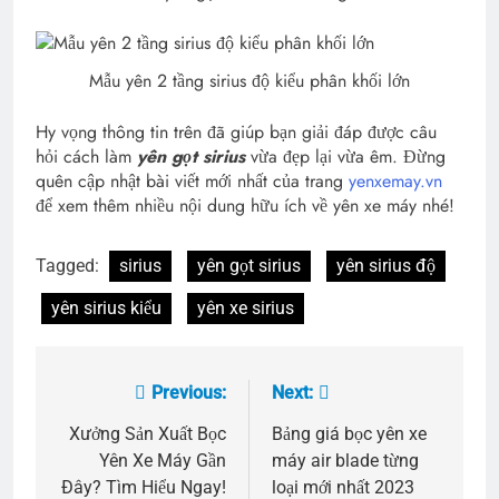
Mẫu yên 2 tầng sirius độ kiểu phân khối lớn
Hy vọng thông tin trên đã giúp bạn giải đáp được câu
hỏi cách làm
yên gọt sirius
vừa đẹp lại vừa êm. Đừng
quên cập nhật bài viết mới nhất của trang
yenxemay.vn
để xem thêm nhiều nội dung hữu ích về yên xe máy nhé!
Tagged:
sirius
yên gọt sirius
yên sirius độ
yên sirius kiểu
yên xe sirius
Previous:
Next:
Điều
hướng
Xưởng Sản Xuất Bọc
Bảng giá bọc yên xe
Yên Xe Máy Gần
máy air blade từng
bài
Đây? Tìm Hiểu Ngay!
loại mới nhất 2023