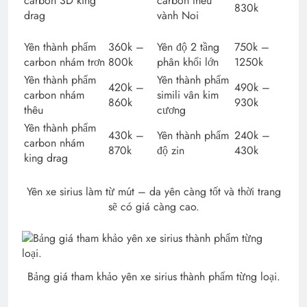
carbon 3D king
carbon thêu
830k
drag
vành Noi
Yên thành phẩm
360k –
Yên độ 2 tầng
750k –
carbon nhám trơn
800k
phân khối lớn
1250k
Yên thành phẩm
Yên thành phẩm
420k –
490k –
carbon nhám
simili vân kim
860k
930k
thêu
cương
Yên thành phẩm
430k –
Yên thành phẩm
240k –
carbon nhám
870k
độ zin
430k
king drag
Yên xe sirius làm từ mút – da yên càng tốt và thời trang
sẽ có giá càng cao.
Bảng giá tham khảo yên xe sirius thành phẩm từng loại.