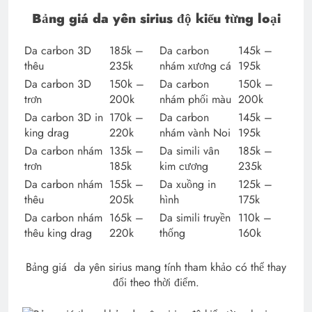
Bảng giá da yên sirius độ kiểu từng loại
Da carbon 3D
185k –
Da carbon
145k –
thêu
235k
nhám xương cá
195k
Da carbon 3D
150k –
Da carbon
150k –
trơn
200k
nhám phối màu
200k
Da carbon 3D in
170k –
Da carbon
145k –
king drag
220k
nhám vành Noi
195k
Da carbon nhám
135k –
Da simili vân
185k –
trơn
185k
kim cương
235k
Da carbon nhám
155k –
Da xuồng in
125k –
thêu
205k
hình
175k
Da carbon nhám
165k –
Da simili truyền
110k –
thêu king drag
220k
thống
160k
Bảng giá da yên sirius mang tính tham khảo có thể thay
đổi theo thời điểm.