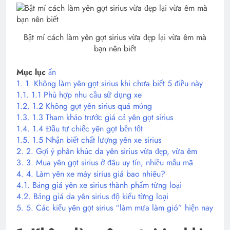
Bật mí cách làm yên gọt sirius vừa đẹp lại vừa êm mà
bạn nên biết
Mục lục
ẩn
1.
1. Không làm yên gọt sirius khi chưa biết 5 điều này
1.1.
1.1 Phù hợp nhu cầu sử dụng xe
1.2.
1.2 Không gọt yên sirius quá mỏng
1.3.
1.3 Tham khảo trước giá cả yên gọt sirius
1.4.
1.4 Đầu tư chiếc yên gọt bền tốt
1.5.
1.5 Nhận biết chất lượng yên xe sirius
2.
2. Gợi ý phân khúc da yên sirius vừa đẹp, vừa êm
3.
3. Mua yên gọt sirius ở đâu uy tín, nhiều mẫu mã
4.
4. Làm yên xe máy sirius giá bao nhiêu?
4.1.
Bảng giá yên xe sirius thành phẩm từng loại
4.2.
Bảng giá da yên sirius độ kiểu từng loại
5.
5. Các kiểu yên gọt sirius “làm mưa làm gió” hiện nay