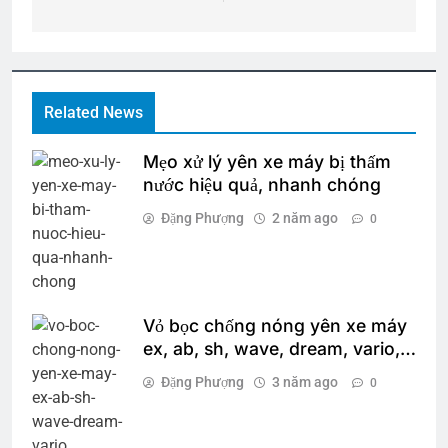
viết
Related News
Mẹo xử lý yên xe máy bị thấm
nước hiệu quả, nhanh chóng
Đặng Phượng
2 năm ago
0
Vỏ bọc chống nóng yên xe máy
ex, ab, sh, wave, dream, vario,…
Đặng Phượng
3 năm ago
0