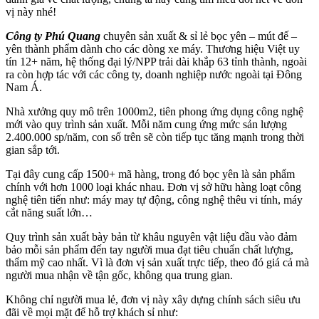
vị này nhé!
Công ty Phú Quang
chuyên sản xuất & sỉ lẻ bọc yên – mút đế –
yên thành phẩm dành cho các dòng xe máy. Thương hiệu Việt uy
tín 12+ năm, hệ thống đại lý/NPP trải dài khắp 63 tỉnh thành, ngoài
ra còn hợp tác với các công ty, doanh nghiệp nước ngoài tại Đông
Nam Á.
Nhà xưởng quy mô trên 1000m2, tiên phong ứng dụng công nghệ
mới vào quy trình sản xuất. Mỗi năm cung ứng mức sản lượng
2.400.000 sp/năm, con số trên sẽ còn tiếp tục tăng mạnh trong thời
gian sắp tới.
Tại đây cung cấp 1500+ mã hàng, trong đó bọc yên là sản phẩm
chính với hơn 1000 loại khác nhau. Đơn vị sở hữu hàng loạt công
nghệ tiên tiến như: máy may tự động, công nghệ thêu vi tính, máy
cắt năng suất lớn…
Quy trình sản xuất bày bản từ khâu nguyên vật liệu đầu vào đảm
bảo mỗi sản phẩm đến tay người mua đạt tiêu chuẩn chất lượng,
thẩm mỹ cao nhất. Vì là đơn vị sản xuất trực tiếp, theo đó giá cả mà
người mua nhận về tận gốc, không qua trung gian.
Không chỉ người mua lẻ, đơn vị này xây dựng chính sách siêu ưu
đãi về mọi mặt để hỗ trợ khách sỉ như: