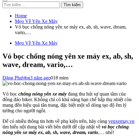
Tìm
kiếm
cho:
Home
Mẹo Về Yên Xe Máy
Vỏ bọc chống nóng yên xe máy ex, ab, sh, wave, dream,
vario,…
Mẹo Về Yên Xe Máy
Vỏ bọc chống nóng yên xe máy ex, ab, sh,
wave, dream, vario,…
Đặng Phượng
3 năm ago
0
18 mins
Vỏ bọc
chống nóng yên xe máy
đang thu hút sự quan tâm của
đông đảo biker. Không chỉ có khả năng hạn chế hấp thụ nhiệt còn
mang đến hiệu quả tân trang, đặc biệt một số dòng tạo độ êm lý
tưởng cho người ngồi.
Để có nhiều thông tin hơn về phụ kiện trên, hãy cùng
yenxemay.vn
tìm hiểu nội dung bài viết bên dưới để cập nhật về
vỏ bọc chống
nóng yên xe máy ex, ab, sh, wave, dream, vario
,… nhé!