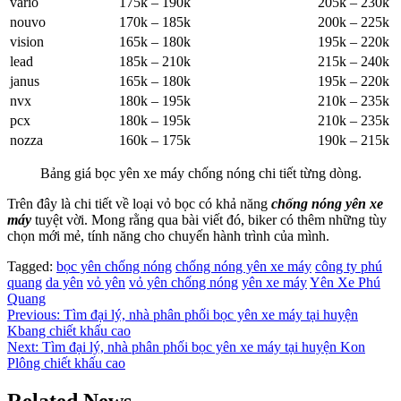
vario
175k – 190k
205k – 230k
nouvo
170k – 185k
200k – 225k
vision
165k – 180k
195k – 220k
lead
185k – 210k
215k – 240k
janus
165k – 180k
195k – 220k
nvx
180k – 195k
210k – 235k
pcx
180k – 195k
210k – 235k
nozza
160k – 175k
190k – 215k
Bảng giá bọc yên xe máy chống nóng chi tiết từng dòng.
Trên đây là chi tiết về loại vỏ bọc có khả năng
chống nóng yên xe
máy
tuyệt vời. Mong rằng qua bài viết đó, biker có thêm những tùy
chọn mới mẻ, tính năng cho chuyến hành trình của mình.
Tagged:
bọc yên chống nóng
chống nóng yên xe máy
công ty phú
quang
da yên
vỏ yên
vỏ yên chống nóng
yên xe máy
Yên Xe Phú
Quang
Điều
Previous:
Tìm đại lý, nhà phân phối bọc yên xe máy tại huyện
Kbang chiết khấu cao
hướng
Next:
Tìm đại lý, nhà phân phối bọc yên xe máy tại huyện Kon
bài
Plông chiết khấu cao
viết