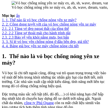
Vỏ bọc chống nóng yên xe máy ex, ab, sh, wave, dream, vari
Mục lục
ẩn
1.
1. Thế nào là vỏ bọc chống nóng yên xe máy?
2.
2. Công dụng tuyệt vời của vỏ bọc chống nóng yên xe máy
2.1.
2.1 Tăng vẻ đẹp ngoại thất của tổng thể
2.2.
2.2 Tăng sự thoải mái cho hành trình dài
2.3.
2.3 Bảo vệ yên khỏi nắng mưa, bụi bẩn
3.
3. Sỉ lẻ vỏ bọc yên chống nóng ở đâu bền đẹp, giá tốt?
4.
4. Bảng giá bọc yên xe máy chống nóng chi tiết
1.
Thế nào là vỏ bọc chống nóng yên xe
máy?
Vỏ bọc là chi tiết ngoài cùng, đóng vai trò quan trọng trong việc bảo
vệ mút đế bên trong khỏi những tác nhân gây hại của thời tiết, môi
trường. Các nhà sản xuất cập nhật kiểu dáng, tính năng mới liên tục
trong đó có dòng chống nóng hiệu quả.
Đặc trưng màu sắc nổi bật (đỏ, đỏ đô,…) có khả năng hạn chế hấp
thụ nhiệt khi di chuyển hay dựng đỗ xe dưới trời nắng gắt. Ngoài
chất da nhám,
công ty Phú Quang
còn ra mắt chất liệu simili vân
kim cương tích hợp thêm tính năng tăng độ êm.