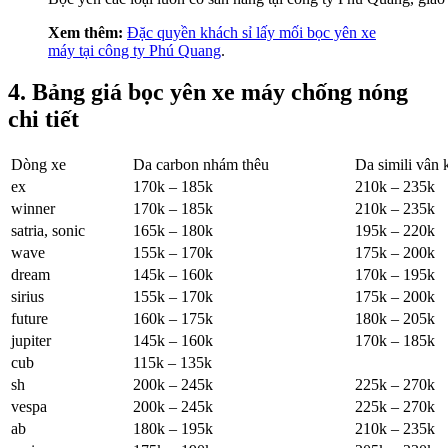
Xem thêm:
Đặc quyền khách sỉ lấy mối bọc yên xe
máy tại công ty Phú Quang
.
4. Bảng giá bọc yên xe máy chống nóng
chi tiết
Dòng xe
Da carbon nhám thêu
Da simili vân
ex
170k – 185k
210k – 235k
winner
170k – 185k
210k – 235k
satria, sonic
165k – 180k
195k – 220k
wave
155k – 170k
175k – 200k
dream
145k – 160k
170k – 195k
sirius
155k – 170k
175k – 200k
future
160k – 175k
180k – 205k
jupiter
145k – 160k
170k – 185k
cub
115k – 135k
sh
200k – 245k
225k – 270k
vespa
200k – 245k
225k – 270k
ab
180k – 195k
210k – 235k