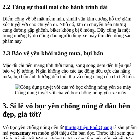
2.2 Tăng sự thoải mái cho hành trình dài
Điểm cộng về bề mặt mềm mịn, simili vân kim cương hỗ trợ giảm
xóc tuyệt vời cho chuyến đi. Nhờ đó, khi di chuyển trên những
cung đường gập ghềnh, biker không bị ê mông. Đây cũng là một
trong những lý do đông đảo người dùng xe máy tìm đến dòng sản
phẩm này.
2.3 Bảo vệ yên khỏi nắng mưa, bụi bẩn
Mặc dù cải tiến mang tính thời trang, song song đem đến hiệu quả
bảo vệ lý tưởng. Ngăn không cho các tác động tiêu cực của nắng
mưa, bụi bẩn ảnh hưởng đến tuổi thọ và công năng của chi tiết trên.
Công dụng tuyệt vời của vỏ bọc chống nóng yên xe máy
3. Sỉ lẻ vỏ bọc yên chống nóng ở đâu bền
đẹp, giá tốt?
Vỏ bọc yên chống nóng đến từ
thương hiệu Phú Quang
là sản phẩm
mà
yenxemay.vn
muốn giới thiệu đến bạn đọc. Trước khi xem qua
đánh giá về chất lượng, chúng ta hãy cùng tìm hiểu đôi nét về đơn