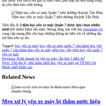
đây được yêu thích bởi giá cả sinh viên, phù hợp túi tiền song song
da yên đảm bảo chất lượng.
Tiệm bọc yên xe máy Quận 7 trên đường Huỳnh Tấn Phát.
Trên đây là
3 tiệm bọc yên xe máy Quận 7 được lựa chọn nhiều
nhất
bởi nhiều biker lâu năm. Mong rằng, bài viết mà
yenxemay.vn
cung cấp mang đến cho bạn những thông tin hữu ích về những địa
chỉ làm yên uy tín.
Tagged:
bọc yên xe máy
bọc yên xe máy quận 7
cửa hàng bọc yên
quận 7
cửa hàng làm yên xe máy
tiệm bọc yên
tiệm bọc yên quận 7
yên xe máy
Điều
Previous:
Kinh doanh da yên xe máy cần lưu ý điều gì?
Next:
Tìm đại lý, nhà phân phối bọc yên xe máy tại TP Hồ Chí
hướng
Minh chiết khấu cao
bài
Related News
viết
Mẹo xử lý yên xe máy bị thấm nước hiệu