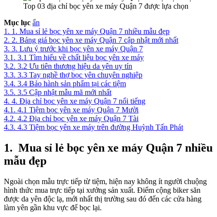
Top 03 địa chỉ bọc yên xe máy Quận 7 được lựa chọn
Mục lục
ẩn
1.
1. Mua sỉ lẻ bọc yên xe máy Quận 7 nhiều mẫu đẹp
2.
2. Bảng giá bọc yên xe máy Quận 7 cập nhật mới nhất
3.
3. Lưu ý trước khi bọc yên xe máy Quận 7
3.1.
3.1 Tìm hiểu về chất liệu bọc yên xe máy
3.2.
3.2 Ưu tiên thương hiệu da yên uy tín
3.3.
3.3 Tay nghề thợ bọc yên chuyên nghiệp
3.4.
3.4 Bảo hành sản phẩm tại các tiệm
3.5.
3.5 Cập nhật mẫu mã mới nhất
4.
4. Địa chỉ bọc yên xe máy Quận 7 nổi tiếng
4.1.
4.1 Tiệm bọc yên xe máy Quận 7 Mười
4.2.
4.2 Địa chỉ bọc yên xe máy Quận 7 Tài
4.3.
4.3 Tiệm bọc yên xe máy trên đường Huỳnh Tấn Phát
1.
Mua sỉ lẻ bọc yên xe máy Quận 7 nhiều
mẫu đẹp
Ngoài chọn mẫu trực tiếp từ tiệm, hiện nay không ít người chuộng
hình thức mua trực tiếp tại xưởng sản xuất. Điểm cộng biker săn
được da yên độc lạ, mới nhất thị trường sau đó đến các cửa hàng
làm yên gần khu vực để bọc lại.