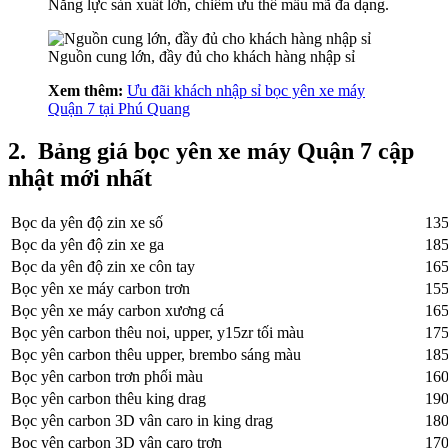
Năng lực sản xuất lớn, chiếm ưu thế mẫu mã đa dạng.
Nguồn cung lớn, đầy đủ cho khách hàng nhập sỉ
Xem thêm:
Ưu đãi khách nhập sỉ bọc yên xe máy
Quận 7 tại Phú Quang
2.
Bảng giá bọc yên xe máy Quận 7 cập
nhật mới nhất
Bọc da yên độ zin xe số
135
Bọc da yên độ zin xe ga
185
Bọc da yên độ zin xe côn tay
165
Bọc yên xe máy carbon trơn
155
Bọc yên xe máy carbon xương cá
165
Bọc yên carbon thêu noi, upper, y15zr tối màu
175
Bọc yên carbon thêu upper, brembo sáng màu
185
Bọc yên carbon trơn phối màu
160
Bọc yên carbon thêu king drag
190
Bọc yên carbon 3D vân caro in king drag
180
Bọc yên carbon 3D vân caro trơn
170