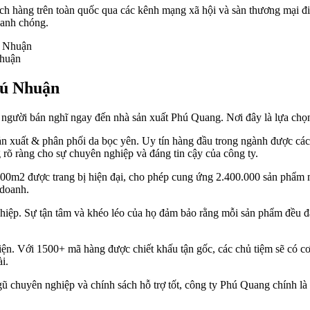
ách hàng trên toàn quốc qua các kênh mạng xã hội và sàn thương mại đi
hanh chóng.
Nhuận
hú Nhuận
 người bán nghĩ ngay đến nhà sản xuất Phú Quang. Nơi đây là lựa chọn
n xuất & phân phối da bọc yên. Uy tín hàng đầu trong ngành được các 
g rõ ràng cho sự chuyên nghiệp và đáng tin cậy của công ty.
000m2 được trang bị hiện đại, cho phép cung ứng 2.400.000 sản phẩm 
 doanh.
hiệp. Sự tận tâm và khéo léo của họ đảm bảo rằng mỗi sản phẩm đều đạ
diện. Với 1500+ mã hàng được chiết khấu tận gốc, các chủ tiệm sẽ có cơ
i.
ũ chuyên nghiệp và chính sách hỗ trợ tốt, công ty Phú Quang chính là 