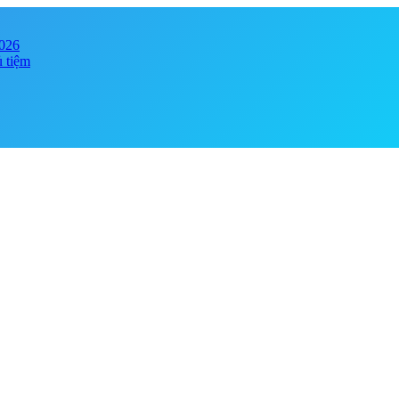
2026
ủ tiệm
y online đảm bảo chính hãng, giá tốt . Đa dạng phong phú chủng loại