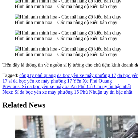
Hình ảnh minh họa – Các mã hàng độ kiểu bán chạy
Hình ảnh minh họa – Các mã hàng độ kiểu bán chạy
Hình ảnh minh họa – Các mã hàng độ kiểu bán chạy
Hình ảnh minh họa – Các mã hàng độ kiểu bán chạy
Trên đây là thông tin về nguồn sỉ lý tưởng cho chủ tiệm kinh doanh
da
Tagged:
công ty phú quang
da bọc yên xe máy phường 17
da bọc yê
17
sỉ da bọc yên xe máy phường 17
Yên Xe Phú Quang
Điều
Previous:
Sỉ da bọc yên xe máy xã An Phú Củ Chi uy tín bậc nhất
Next:
Sỉ da bọc yên xe máy phường 15 Phú Nhuận uy tín bậc nhất
hướng
bài
Related News
viết