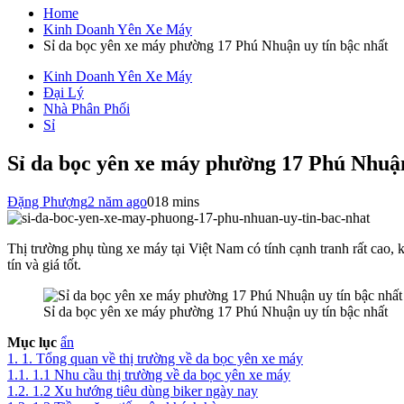
cho:
Home
Kinh Doanh Yên Xe Máy
Sỉ da bọc yên xe máy phường 17 Phú Nhuận uy tín bậc nhất
Kinh Doanh Yên Xe Máy
Đại Lý
Nhà Phân Phối
Sỉ
Sỉ da bọc yên xe máy phường 17 Phú Nhuận
Đặng Phượng
2 năm ago
0
18 mins
Thị trường phụ tùng xe máy tại Việt Nam có tính cạnh tranh rất cao,
tín và giá tốt.
Sỉ da bọc yên xe máy phường 17 Phú Nhuận uy tín bậc nhất
Mục lục
ẩn
1.
1. Tổng quan về thị trường về da bọc yên xe máy
1.1.
1.1 Nhu cầu thị trường về da bọc yên xe máy
1.2.
1.2 Xu hướng tiêu dùng biker ngày nay