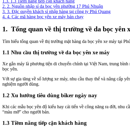
1.3.
1.3 Tiềm năng tiếp cận khách hàng
2.
2. Nguồn nhập sỉ da bọc yên phường 17 Phú Nhuận
3.
3. Đặc quyền khách sỉ nhập hàng tại công ty Phú Quang
4.
4. Các mã hàng bọc yên xe máy bán chạy
1.
Tổng quan về thị trường về da bọc yên 
Tìm hiểu tổng quan về thị trường mặt hàng da bọc yên xe máy tại Phú
1.1 Nhu cầu thị trường về da bọc yên xe máy
Xe gắn máy là phương tiện di chuyển chính tại Việt Nam, trung bình 
bọc yên.
Với sự gia tăng về số lượng xe máy, nhu cầu thay thế và nâng cấp yên
nghiệm người dùng.
1.2 Xu hướng tiêu dùng biker ngày nay
Khi các mẫu bọc yên độ kiểu hay cải tiến về công năng ra đời, nhu cầ
“màu mỡ” cho người bán.
1.3 Tiềm năng tiếp cận khách hàng