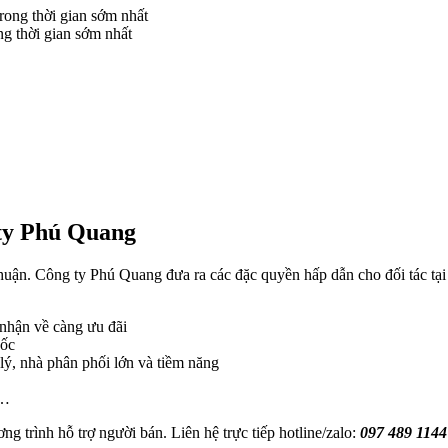
g thời gian sớm nhất
 ty Phú Quang
huận. Công ty Phú Quang đưa ra các đặc quyền hấp dẫn cho đối tác tạ
 nhận về càng ưu đãi
uốc
lý, nhà phân phối lớn và tiềm năng
c…
g trình hỗ trợ người bán. Liên hệ trực tiếp hotline/zalo:
097 489 1144