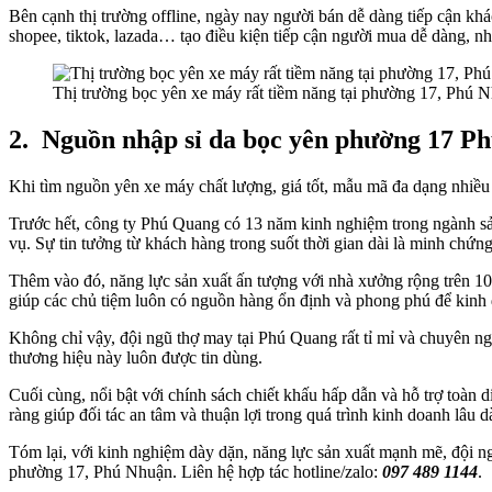
Bên cạnh thị trường offline, ngày nay người bán dễ dàng tiếp cận kh
shopee, tiktok, lazada… tạo điều kiện tiếp cận người mua dễ dàng, n
Thị trường bọc yên xe máy rất tiềm năng tại phường 17, Phú 
2.
Nguồn nhập sỉ da bọc yên phường 17 P
Khi tìm nguồn yên xe máy chất lượng, giá tốt, mẫu mã đa dạng nhiều
Trước hết, công ty Phú Quang có 13 năm kinh nghiệm trong ngành sả
vụ. Sự tin tưởng từ khách hàng trong suốt thời gian dài là minh chứn
Thêm vào đó, năng lực sản xuất ấn tượng với nhà xưởng rộng trên 1
giúp các chủ tiệm luôn có nguồn hàng ổn định và phong phú để kinh
Không chỉ vậy, đội ngũ thợ may tại Phú Quang rất tỉ mỉ và chuyên ng
thương hiệu này luôn được tin dùng.
Cuối cùng, nổi bật với chính sách chiết khấu hấp dẫn và hỗ trợ toàn 
ràng giúp đối tác an tâm và thuận lợi trong quá trình kinh doanh lâu dà
Tóm lại, với kinh nghiệm dày dặn, năng lực sản xuất mạnh mẽ, đội ng
phường 17, Phú Nhuận. Liên hệ hợp tác hotline/zalo:
097 489 1144
.