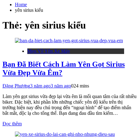
cho:
Home
yên sirius kiểu
Thẻ:
yên sirius kiểu
Mẹo Về Yên Xe Máy
Bạn Đã Biết Cách Làm Yên Gọt Sirius
Vừa Đẹp Vừa Êm?
Đặng Phượng
3 năm ago
3 năm ago
0
24 mins
Làm yên gọt sirius vừa đẹp lại vừa êm là mối quan tâm của rất nhiều
biker. Đặc biệt, khi phần lớn những chiếc yên độ kiểu trên thị
trường hiện nay đều chú trọng đến “ngoại hình” để tạo điểm nhấn
bắt mắt, độc lạ cho tổng thể. Bạn đang đau đầu tìm kiếm…
Đọc thêm