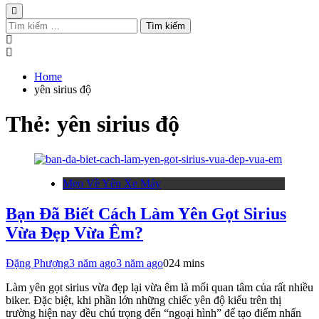
Tìm
kiếm
cho:
Home
yên sirius độ
Thẻ:
yên sirius độ
Mẹo Về Yên Xe Máy
Bạn Đã Biết Cách Làm Yên Gọt Sirius
Vừa Đẹp Vừa Êm?
Đặng Phượng
3 năm ago
3 năm ago
0
24 mins
Làm yên gọt sirius vừa đẹp lại vừa êm là mối quan tâm của rất nhiều
biker. Đặc biệt, khi phần lớn những chiếc yên độ kiểu trên thị
trường hiện nay đều chú trọng đến “ngoại hình” để tạo điểm nhấn