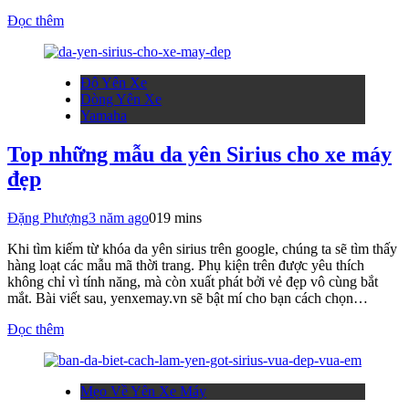
Đọc thêm
Độ Yên Xe
Dòng Yên Xe
Yamaha
Top những mẫu da yên Sirius cho xe máy
đẹp
Đặng Phượng
3 năm ago
0
19 mins
Khi tìm kiếm từ khóa da yên sirius trên google, chúng ta sẽ tìm thấy
hàng loạt các mẫu mã thời trang. Phụ kiện trên được yêu thích
không chỉ vì tính năng, mà còn xuất phát bởi vẻ đẹp vô cùng bắt
mắt. Bài viết sau, yenxemay.vn sẽ bật mí cho bạn cách chọn…
Đọc thêm
Mẹo Về Yên Xe Máy