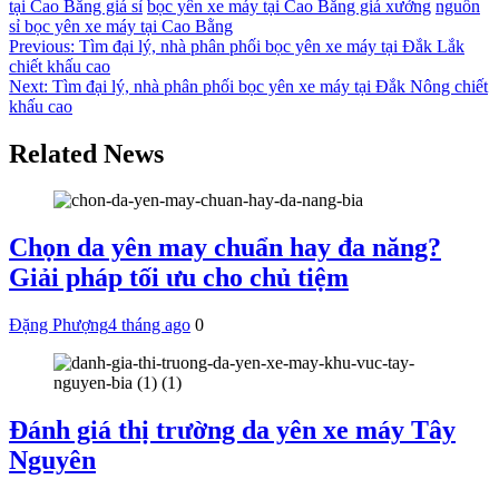
tại Cao Bằng giá sỉ
bọc yên xe máy tại Cao Bằng giá xưởng
nguồn
sỉ bọc yên xe máy tại Cao Bằng
Điều
Previous:
Tìm đại lý, nhà phân phối bọc yên xe máy tại Đắk Lắk
chiết khấu cao
hướng
Next:
Tìm đại lý, nhà phân phối bọc yên xe máy tại Đắk Nông chiết
bài
khấu cao
viết
Related News
Chọn da yên may chuẩn hay đa năng?
Giải pháp tối ưu cho chủ tiệm
Đặng Phượng
4 tháng ago
0
Đánh giá thị trường da yên xe máy Tây
Nguyên