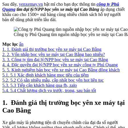
Sau đây,
yenxemay.vn
bật mí cho bạn đọc thông tin
công ty Phú
Quang
tìm đại lý/NPP bọc yên xe máy tại Cao Bằng
áp dụng chiết
khấu cao cho 1500+ mã hàng cùng nhiều chính sách hỗ trợ người
bán dễ dàng phát triển lâu dài.
Công ty Phú Quang tìm nguồn nhập bọc yên xe máy tại Cao Bằ
Mục lục
ẩn
1.
1. Đánh giá thị trường bọc yên xe máy tại Cao Bằng
2.
2. Vốn nhập bọc yên xe máy tại Cao Bằng bao nhiêu?
3.
3. Công ty tìm đại lý/NPP bọc yên xe máy tại Cao Bằng
4.
4. Đặc quyền đại lý/NPP bọc yên xe máy công ty Phú Quang
5.
5. Kinh nghiệm bán bọc yên xe máy tại Cao Bằng đông khách
5.1.
5.1 Xác định khách hàng mục tiêu của tiệm
5.2.
5.2 Có sẵn nhiều mẫu, cập nhật bọc yên hot liên tục
5.3.
5.3 Tiếp cận khách hàng qua fb, zalo
5.4.
5.4 Chất lượng dịch vụ trước, trong, sau bán tốt
1.
Đánh giá thị trường bọc yên xe máy tại
Cao Bằng
Xe gắn máy là phương tiện di chuyển chính của đại đa số người
Việt, số lượng không ngừng tăng nhanh mỗi năm. Chính vì thế, nhu