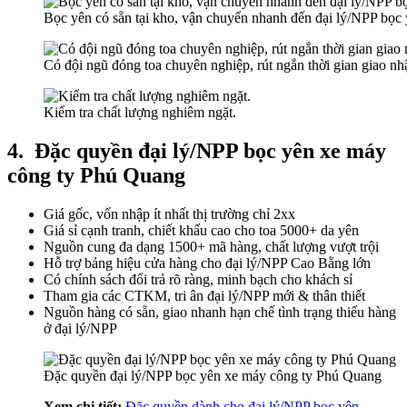
Bọc yên có sẵn tại kho, vận chuyển nhanh đến đại lý/NPP bọ
Có đội ngũ đóng toa chuyên nghiệp, rút ngắn thời gian giao nh
Kiểm tra chất lượng nghiêm ngặt.
4.
Đặc quyền đại lý/NPP bọc yên xe máy
công ty Phú Quang
Giá gốc, vốn nhập ít nhất thị trường chỉ 2xx
Giá sỉ cạnh tranh, chiết khấu cao cho toa 5000+ da yên
Nguồn cung đa dạng 1500+ mã hàng, chất lượng vượt trội
Hỗ trợ bảng hiệu cửa hàng cho đại lý/NPP Cao Bằng lớn
Có chính sách đổi trả rõ ràng, minh bạch cho khách sỉ
Tham gia các CTKM, tri ân đại lý/NPP mới & thân thiết
Nguồn hàng có sẵn, giao nhanh hạn chế tình trạng thiếu hàng
ở đại lý/NPP
Đặc quyền đại lý/NPP bọc yên xe máy công ty Phú Quang
Xem chi tiết:
Đặc quyền dành cho đại lý/NPP bọc yên