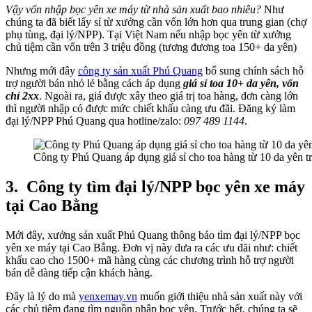
Vậy vốn nhập bọc yên xe máy từ nhà sản xuất bao nhiêu?
Như
chúng ta đã biết lấy sỉ từ xưởng cần vốn lớn hơn qua trung gian (chợ
phụ tùng, đại lý/NPP). Tại Việt Nam nếu nhập bọc yên từ xưởng
chủ tiệm cần vốn trên 3 triệu đồng (tương đương toa 150+ da yên)
Nhưng mới đây
công ty sản xuất Phú Quang
bổ sung chính sách hỗ
trợ người bán nhỏ lẻ bằng cách áp dụng
giá sỉ toa 10+ da yên, vốn
chỉ 2xx
. Ngoài ra, giá được xây theo giá trị toa hàng, đơn càng lớn
thì người nhập có được mức chiết khấu càng ưu đãi. Đăng ký làm
đại lý/NPP Phú Quang qua hotline/zalo:
097 489 1144
.
Công ty Phú Quang áp dụng giá sỉ cho toa hàng từ 10 da yên tr
3.
Công ty tìm đại lý/NPP bọc yên xe máy
tại Cao Bằng
Mới đây, xưởng sản xuất Phú Quang thông báo tìm đại lý/NPP bọc
yên xe máy tại Cao Bằng. Đơn vị này đưa ra các ưu đãi như: chiết
khấu cao cho 1500+ mã hàng cùng các chương trình hỗ trợ người
bán dễ dàng tiếp cận khách hàng.
Đây là lý do mà
yenxemay.vn
muốn giới thiệu nhà sản xuất này với
các chủ tiệm đang tìm nguồn nhập bọc yên. Trước hết, chúng ta sẽ