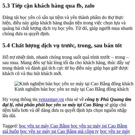
5.3 Tiếp cận khách hàng qua fb, zalo
Đăng tải bọc yên có sẵn tại tiệm và yên thành phẩm do thợ thực
hiện, điều này giúp khách hàng thuận tiện trong việc chọn lựa và
quảng bá chất lượng dịch vụ bọc yên. Từ đó, giúp người mua nhanh
chóng đưa ra quyết định.
5.4 Chất lượng dịch vụ trước, trong, sau bán tốt
Hỗ trợ nhiệt tình, nhanh chóng trong suốt quá trình trước – trong –
sau mua. Mang đến sự hài lòng tối đa cho khách hàng, thúc đẩy sự
trung thành và đánh giá tích cực từ họ điều này giúp bạn giữ được
khách cũ và thu hút khách mới.
Kinh nghiệm bán bọc yên xe máy tại Cao Bằng đông khách
Hy vọng thông tin
yenxemay.vn
chia sẻ về
công ty Phú Quang tìm
đại lý, nhà phân phối bọc yên xe máy tại Cao Bằng
sẽ giúp chủ
tiệm hiểu hơn và dễ dàng đưa ra quyết định lựa chọn nguồn nhập
lâu dài.
Tagged:
bọc yên xe máy Cao Bằng
bọc yên xe máy tại Cao Bằng
giá buôn
bọc yên xe máy tại Cao Bằng giá công ty
bọc yên xe máy