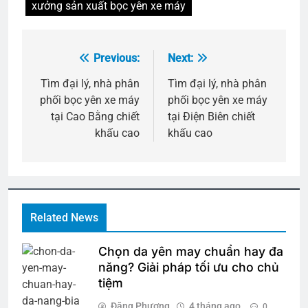
xưởng sản xuất bọc yên xe máy
Previous:
Next:
Điều
hướng
Tìm đại lý, nhà phân
Tìm đại lý, nhà phân
phối bọc yên xe máy
phối bọc yên xe máy
bài
tại Cao Bằng chiết
tại Điện Biên chiết
viết
khấu cao
khấu cao
Related News
Chọn da yên may chuẩn hay đa
năng? Giải pháp tối ưu cho chủ
tiệm
Đặng Phượng
4 tháng ago
0