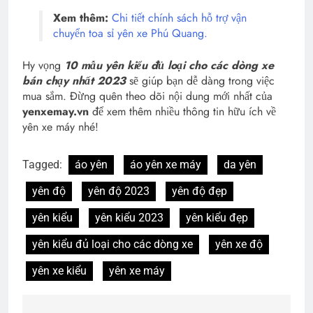
Xem thêm:
Chi tiết chính sách hỗ trợ vận
chuyển toa sỉ yên xe Phú Quang.
Hy vọng
10 mẫu yên kiểu đủ loại cho các dòng xe
bán chạy nhất 2023
sẽ giúp bạn dễ dàng trong việc
mua sắm. Đừng quên theo dõi nội dung mới nhất của
yenxemay.vn
để xem thêm nhiều thông tin hữu ích về
yên xe máy nhé!
Tagged:
áo yên
áo yên xe máy
da yên
yên độ
yên độ 2023
yên độ đẹp
yên kiểu
yên kiểu 2023
yên kiểu đẹp
yên kiểu đủ loại cho các dòng xe
yên xe độ
yên xe kiểu
yên xe máy