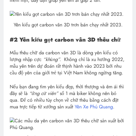
mềm mịn, dày dặn giúp yên êm ái gấp 2 lần.
Yên kiểu gọt carbon vân 3D trơn bán chạy nhất 2023.
#2 Yên kiểu gọt carbon vân 3D thêu chữ
Mẫu thêu chữ da carbon vân 3D là dòng yên kiểu có
lượng nhập cực
“khủng”.
Không chỉ là xu hướng 2022,
mẫu yên trên dự đoán rất thịnh hành vào 2023 bởi nhu
cầu độ yên của giới trẻ tại Việt Nam không ngừng tăng.
Nếu bạn đang tìm yên kiểu đẹp, thời thượng và êm ái thì
đây sẽ là
“ứng cử viên”
số 1 mà biker không nên bỏ
qua. Để có nhiều tùy chọn về chữ thêu bằng cách đặt
mua trực tiếp từ xưởng sản xuất
Yên Xe Phú Quang
.