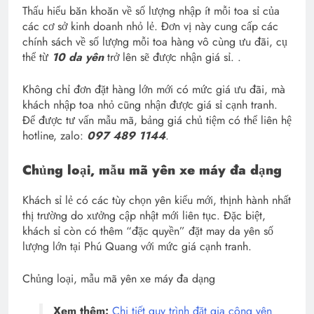
Thấu hiểu băn khoăn về số lượng nhập ít mỗi toa sỉ của
các cơ sở kinh doanh nhỏ lẻ. Đơn vị này cung cấp các
chính sách về số lượng mỗi toa hàng vô cùng ưu đãi, cụ
thể từ
10 da yên
trở lên sẽ được nhận giá sỉ. .
Không chỉ đơn đặt hàng lớn mới có mức giá ưu đãi, mà
khách nhập toa nhỏ cũng nhận được giá sỉ cạnh tranh.
Để được tư vấn mẫu mã, bảng giá chủ tiệm có thể liên hệ
hotline, zalo:
097 489 1144
.
Chủng loại, mẫu mã yên xe máy đa dạng
Khách sỉ lẻ có các tùy chọn yên kiểu mới, thịnh hành nhất
thị trường do xưởng cập nhật mới liên tục. Đặc biệt,
khách sỉ còn có thêm “đặc quyền” đặt may da yên số
lượng lớn tại Phú Quang với mức giá cạnh tranh.
Chủng loại, mẫu mã yên xe máy đa dạng
Xem thêm:
Chi tiết quy trình đặt gia công yên