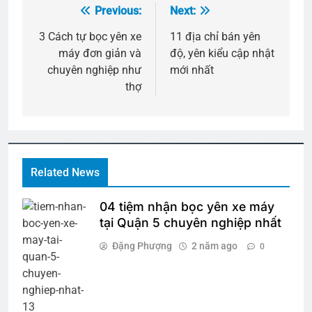
Previous:
Next:
Điều
hướng
3 Cách tự bọc yên xe
11 địa chỉ bán yên
máy đơn giản và
độ, yên kiểu cập nhật
bài
chuyên nghiệp như
mới nhất
viết
thợ
Related News
04 tiệm nhận bọc yên xe máy
tại Quận 5 chuyên nghiệp nhất
Đặng Phượng
2 năm ago
0