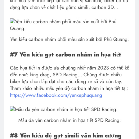
khi mua sắm trực tiếp tại các đơn vị sản xuất, biker có đa
dạng lựa chọn về chất liệu gồm: simili, carbon 3D…
Yên kiểu carbon nhám phối màu sản xuất bởi Phú Quang.
#7 Yên kiểu gọt carbon nhám in họa tiết
Các họa tiết in được ưa chuộng nhất năm 2023 có thể kể
đến như: king drag, SPD Racing… Chúng được nhiều
biker lựa chọn lắp đặt cho các dòng xe số và côn tay.
Tham khảo nhiều mẫu yên độ carbon nhám in họa tiết tại:
https://www.facebook.com/yenxephuquang
Mẫu da yên carbon nhám in họa tiết SPD Racing.
#8 Yên kiểu độ gọt simili vân kim cương