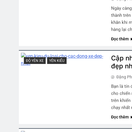
Ngày càng 
thành trên
khăn khi m
hàng lại c
Đọc thêm
Cập nh
ĐỘ YÊN XE
YÊN KIỂU
đẹp n
Đặng P
Bạn là tí
cho chiến 
trên khiến
chạy nhất
Đọc thêm