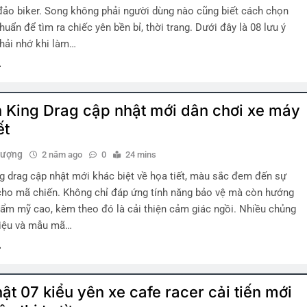
ảo biker. Song không phải người dùng nào cũng biết cách chọn
huẩn để tìm ra chiếc yên bền bỉ, thời trang. Dưới đây là 08 lưu ý
hải nhớ khi làm…
 King Drag cập nhật mới dân chơi xe máy
ết
hượng
2 năm ago
0
24 mins
g drag cập nhật mới khác biệt về họa tiết, màu sắc đem đến sự
cho mã chiến. Không chỉ đáp ứng tính năng bảo vệ mà còn hướng
hẩm mỹ cao, kèm theo đó là cải thiện cảm giác ngồi. Nhiều chủng
 liệu và mẫu mã…
ật 07 kiểu yên xe cafe racer cải tiến mới