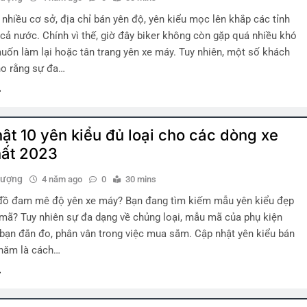
nhiều cơ sở, địa chỉ bán yên độ, yên kiểu mọc lên khắp các tỉnh
 cả nước. Chính vì thế, giờ đây biker không còn gặp quá nhiều khó
uốn làm lại hoặc tân trang yên xe máy. Tuy nhiên, một số khách
ho rằng sự đa…
ật 10 yên kiểu đủ loại cho các dòng xe
hất 2023
hượng
4 năm ago
0
30 mins
n đồ đam mê độ yên xe máy? Bạn đang tìm kiếm mẫu yên kiểu đẹp
mã? Tuy nhiên sự đa dạng về chủng loại, mẫu mã của phụ kiện
 bạn đắn đo, phân vân trong việc mua sắm. Cập nhật yên kiểu bán
 năm là cách…