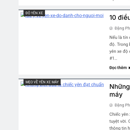
ĐỘ YÊN XE
10 điề
Đặng P
Nếu là tín
độ. Trong b
yên xe độ 
#1…
Đọc thêm
MẸO VỀ YÊN XE MÁY
Những 
máy
Đặng P
Chiếc yên 
tuyệt vời.
thông tin 