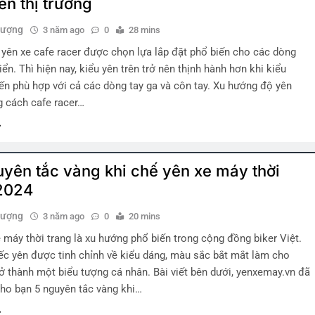
ên thị trường
hượng
3 năm ago
0
28 mins
 yên xe cafe racer được chọn lựa lắp đặt phổ biến cho các dòng
ển. Thì hiện nay, kiểu yên trên trở nên thịnh hành hơn khi kiểu
iến phù hợp với cả các dòng tay ga và côn tay. Xu hướng độ yên
 cách cafe racer…
yên tắc vàng khi chế yên xe máy thời
2024
hượng
3 năm ago
0
20 mins
 máy thời trang là xu hướng phổ biến trong cộng đồng biker Việt.
c yên được tinh chỉnh về kiểu dáng, màu sắc bắt mắt làm cho
rở thành một biểu tượng cá nhân. Bài viết bên dưới, yenxemay.vn đã
ho bạn 5 nguyên tắc vàng khi…