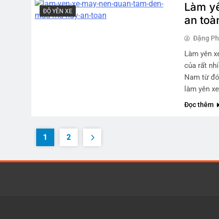
Làm y
ĐỘ YÊN XE
an toà
Đặng P
Làm yên x
của rất nhi
Nam từ đó 
làm yên x
Đọc thêm
1
2