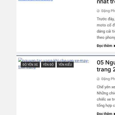
nhất tr
Đặng P
Trước đây,
moto cổ đi
dáng cải t
theo phong
Đọc thêm
05 Ngu
ĐỘ YÊN XE
YÊN ĐỘ
YÊN KIỂU
trang 
Đặng P
Chế yên xe
Những chiế
chiếc xe t
tổng hợp c
Đọc thêm