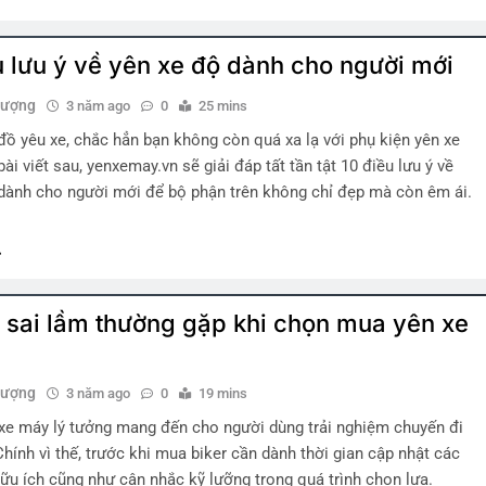
u lưu ý về yên xe độ dành cho người mới
hượng
3 năm ago
0
25 mins
 đồ yêu xe, chắc hẳn bạn không còn quá xa lạ với phụ kiện yên xe
ài viết sau, yenxemay.vn sẽ giải đáp tất tần tật 10 điều lưu ý về
dành cho người mới để bộ phận trên không chỉ đẹp mà còn êm ái.
sai lầm thường gặp khi chọn mua yên xe
hượng
3 năm ago
0
19 mins
xe máy lý tưởng mang đến cho người dùng trải nghiệm chuyến đi
 Chính vì thế, trước khi mua biker cần dành thời gian cập nhật các
hữu ích cũng như cân nhắc kỹ lưỡng trong quá trình chọn lựa.