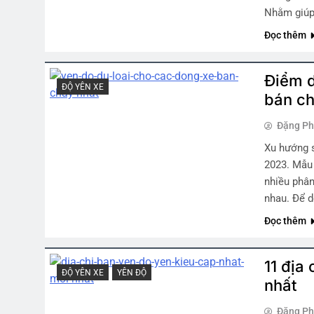
Nhằm giúp
Đọc thêm
Điểm d
ĐỘ YÊN XE
bán ch
Đặng P
Xu hướng s
2023. Mẫu 
nhiều phân
nhau. Để 
Đọc thêm
11 địa
ĐỘ YÊN XE
YÊN ĐỘ
nhất
Đặng P