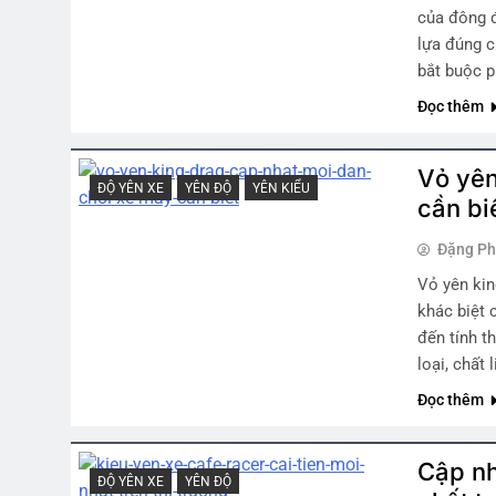
của đông đ
lựa đúng c
bắt buộc p
Đọc thêm
Vỏ yên
ĐỘ YÊN XE
YÊN ĐỘ
YÊN KIỂU
cần bi
Đặng P
Vỏ yên kin
khác biệt 
đến tính t
loại, chất
Đọc thêm
Cập nh
ĐỘ YÊN XE
YÊN ĐỘ