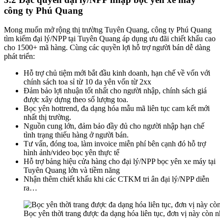
công ty Phú Quang
Mong muốn mở rộng thị trường Tuyên Quang, công ty Phú Quang
tìm kiếm đại lý/NPP tại Tuyên Quang áp dụng ưu đãi chiết khấu cao
cho 1500+ mã hàng. Cùng các quyền lợi hỗ trợ người bán dễ dàng
phát triển:
Hỗ trợ chủ tiệm mới bắt đầu kinh doanh, hạn chế về vốn với
chính sách toa sỉ từ 10 da yên vốn từ 2xx
Đảm bảo lợi nhuận tốt nhất cho người nhập, chính sách giá
được xây dựng theo số lượng toa.
Bọc yên hottrend, đa dạng hóa mẫu mã liên tục cam kết mới
nhất thị trường.
Nguồn cung lớn, đảm bảo đầy đủ cho người nhập hạn chế
tình trạng thiếu hàng ở người bán.
Tư vấn, đóng toa, làm invoice miễn phí bên cạnh đó hỗ trợ
hình ảnh/video bọc yên thực tế
Hỗ trợ bảng hiệu cửa hàng cho đại lý/NPP bọc yên xe máy tại
Tuyên Quang lớn và tiềm năng
Nhận thêm chiết khấu khi các CTKM tri ân đại lý/NPP diễn
ra…
Bọc yên thời trang được đa dạng hóa liên tục, đơn vị này còn n