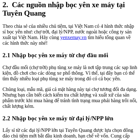
2.
Các nguồn nhập bọc yên xe máy tại
Tuyên Quang
Theo chia sẻ của nhiều chủ tiệm, tại Việt Nam có 4 hình thức nhập
sỉ bọc yên như: chợ trời, đại lý/NPP, nước ngoài hoặc công ty sản
xuất tại Việt Nam. Hãy cùng
yenxemay.vn
tìm hiểu tổng quan về
các hình thức này nhé!
2.1 Nhập bọc yên xe máy từ chợ đầu mối
Chợ đầu mối (chợ trời) phụ tùng xe máy là nơi tập trung các sạp linh
kiện, đồ chơi cho các dòng xe phổ thông. Vì thế, tại đây bạn có thể
tìm thấy nhiều loại phụ tùng xe máy trong đó có cả bọc yên.
Chủng loại, mẫu mã, giá cả mặt hàng này tại chợ tương đối đa dạng.
Nhưng bạn cần biết cách kiểm tra chất lượng và xuất xứ của sản
phẩm trước khi mua hàng để tránh tình trạng mua phải hàng trôi nổi,
chất lượng kém.
2.2 Nhập bọc yên xe máy từ đại lý/NPP lớn
Lấy sỉ từ các đại lý/NPP lớn tại Tuyên Quang được lựa chọn đông
đảo chủ tiệm mới bắt đầu kinh doanh, hạn chế về vốn. Cung cấp