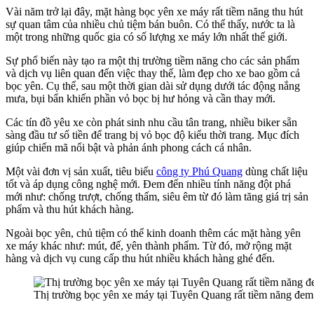
Vài năm trở lại đây, mặt hàng bọc yên xe máy rất tiềm năng thu hút
sự quan tâm của nhiều chủ tiệm bán buôn. Có thể thấy, nước ta là
một trong những quốc gia có số lượng xe máy lớn nhất thế giới.
Sự phổ biến này tạo ra một thị trường tiềm năng cho các sản phẩm
và dịch vụ liên quan đến việc thay thế, làm đẹp cho xe bao gồm cả
bọc yên. Cụ thể, sau một thời gian dài sử dụng dưới tác động nắng
mưa, bụi bẩn khiến phần vỏ bọc bị hư hỏng và cần thay mới.
Các tín đồ yêu xe còn phát sinh nhu cầu tân trang, nhiều biker sẵn
sàng đầu tư số tiền để trang bị vỏ bọc độ kiểu thời trang. Mục đích
giúp chiến mã nổi bật và phản ánh phong cách cá nhân.
Một vài đơn vị sản xuất, tiêu biểu
công ty Phú Quang
dùng chất liệu
tốt và áp dụng công nghệ mới. Đem đến nhiều tính năng đột phá
mới như: chống trượt, chống thấm, siêu êm từ đó làm tăng giá trị sản
phẩm và thu hút khách hàng.
Ngoài bọc yên, chủ tiệm có thể kinh doanh thêm các mặt hàng yên
xe máy khác như: mút, đế, yên thành phẩm. Từ đó, mở rộng mặt
hàng và dịch vụ cung cấp thu hút nhiều khách hàng ghé đến.
Thị trường bọc yên xe máy tại Tuyên Quang rất tiềm năng đem l