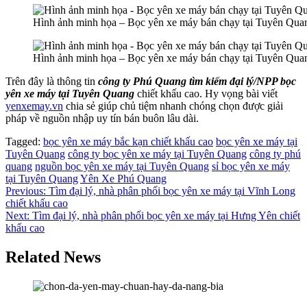
Hình ảnh minh họa – Bọc yên xe máy bán chạy tại Tuyên Qua
Hình ảnh minh họa – Bọc yên xe máy bán chạy tại Tuyên Qua
Trên đây là thông tin
công ty Phú Quang tìm kiếm đại lý/NPP bọc
yên xe máy tại Tuyên Quang
chiết khấu cao. Hy vọng bài viết
yenxemay.vn
chia sẻ giúp chủ tiệm nhanh chóng chọn được giải
pháp về nguồn nhập uy tín bán buôn lâu dài.
Tagged:
bọc yên xe máy bắc kạn chiết khấu cao
bọc yên xe máy tại
Tuyên Quang
công ty bọc yên xe máy tại Tuyên Quang
công ty phú
quang
nguồn bọc yên xe máy tại Tuyên Quang
sỉ bọc yên xe máy
tại Tuyên Quang
Yên Xe Phú Quang
Điều
Previous:
Tìm đại lý, nhà phân phối bọc yên xe máy tại Vĩnh Long
chiết khấu cao
hướng
Next:
Tìm đại lý, nhà phân phối bọc yên xe máy tại Hưng Yên chiết
bài
khấu cao
viết
Related News