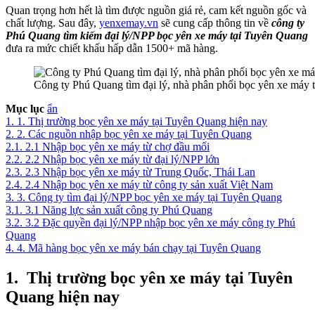
Quan trọng hơn hết là tìm được nguồn giá rẻ, cam kết nguồn gốc và
chất lượng. Sau đây,
yenxemay.vn
sẽ cung cấp thông tin về
công ty
Phú Quang tìm kiếm đại lý/NPP bọc yên xe máy tại Tuyên Quang
đưa ra mức chiết khấu hấp dẫn 1500+ mã hàng.
Công ty Phú Quang tìm đại lý, nhà phân phối bọc yên xe máy 
Mục lục
ẩn
1.
1. Thị trường bọc yên xe máy tại Tuyên Quang hiện nay
2.
2. Các nguồn nhập bọc yên xe máy tại Tuyên Quang
2.1.
2.1 Nhập bọc yên xe máy từ chợ đầu mối
2.2.
2.2 Nhập bọc yên xe máy từ đại lý/NPP lớn
2.3.
2.3 Nhập bọc yên xe máy từ Trung Quốc, Thái Lan
2.4.
2.4 Nhập bọc yên xe máy từ công ty sản xuất Việt Nam
3.
3. Công ty tìm đại lý/NPP bọc yên xe máy tại Tuyên Quang
3.1.
3.1 Năng lực sản xuất công ty Phú Quang
3.2.
3.2 Đặc quyền đại lý/NPP nhập bọc yên xe máy công ty Phú
Quang
4.
4. Mã hàng bọc yên xe máy bán chạy tại Tuyên Quang
1.
Thị trường bọc yên xe máy tại Tuyên
Quang hiện nay