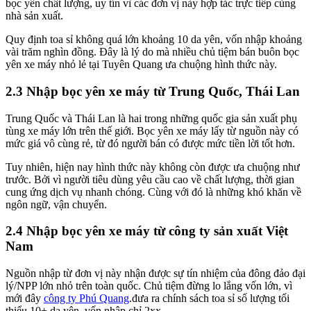
bọc yên chất lượng, uy tín vì các đơn vị này hợp tác trực tiếp cùng
nhà sản xuất.
Quy định toa sỉ không quá lớn khoảng 10 da yên, vốn nhập khoảng
vài trăm nghìn đồng. Đây là lý do mà nhiều chủ tiệm bán buôn bọc
yên xe máy nhỏ lẻ tại Tuyên Quang ưa chuộng hình thức này.
2.3 Nhập bọc yên xe máy từ Trung Quốc, Thái Lan
Trung Quốc và Thái Lan là hai trong những quốc gia sản xuất phụ
tùng xe máy lớn trên thế giới. Bọc yên xe máy lấy từ nguồn này có
mức giá vô cùng rẻ, từ đó người bán có được mức tiền lời tốt hơn.
Tuy nhiên, hiện nay hình thức này không còn được ưa chuộng như
trước. Bởi vì người tiêu dùng yêu cầu cao về chất lượng, thời gian
cung ứng dịch vụ nhanh chóng. Cùng với đó là những khó khăn về
ngôn ngữ, vận chuyển.
2.4 Nhập bọc yên xe máy từ công ty sản xuất Việt
Nam
Nguồn nhập từ đơn vị này nhận được sự tín nhiệm của đông đảo đại
lý/NPP lớn nhỏ trên toàn quốc. Chủ tiệm đừng lo lắng vốn lớn, vì
mới đây
công ty Phú Quang
.đưa ra chính sách toa sỉ số lượng tối
thiểu 10+ da yên, vốn nhập chỉ 2xx.