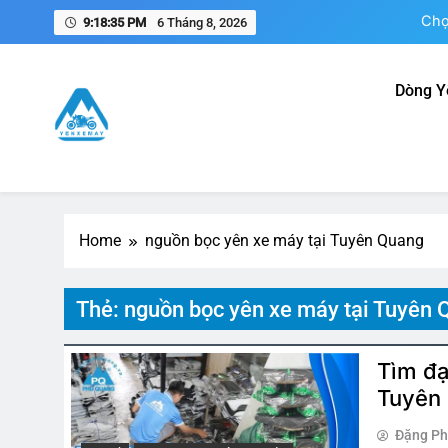
Skip
Chọ
9:18:35 PM
6 Tháng 8, 2026
to
content
Dòng Y
N
Yên Xe Máy – Trang Thông 
Tổng hợp thông tin mua, bán, gia công, sản xuất phụ k
Nam
Chọ
Home
nguồn bọc yên xe máy tại Tuyên Quang
Thẻ:
nguồn bọc yên xe máy tại Tuyên 
Tìm đạ
Tuyên 
Đặng P