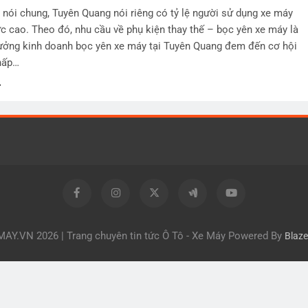
nói chung, Tuyên Quang nói riêng có tỷ lệ người sử dụng xe máy
 cao. Theo đó, nhu cầu về phụ kiện thay thế – bọc yên xe máy là
 tưởng kinh doanh bọc yên xe máy tại Tuyên Quang đem đến cơ hội
hấp…
Y.VN 2026 | Trang chuyên tin tức Ô Tô - Xe Máy Powered By
Blaz