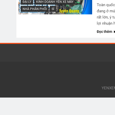
ĐẠI LÝ
KINH DOANH YÊN XE MÁY
Toàn quốc 
NHÀ PHÂN PHỐI
SỈ
đang ở mức
rất lớn, ý
lợi nhuận 
Đọc thêm
YENXEMA