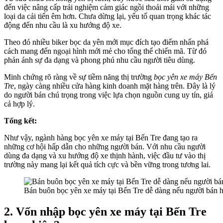
đến việc nâng cấp trải nghiệm cảm giác ngồi thoải mái với những
loại da cải tiến êm hơn. Chưa dừng lại, yếu tố quan trọng khác tác
động đến nhu cầu là xu hướng độ xe.
Theo đó nhiều biker bọc da yên mới mục đích tạo điểm nhấn phá
cách mang đến ngoại hình mới mẻ cho tổng thể chiến mã. Từ đó
phản ánh sự đa dạng và phong phú nhu cầu người tiêu dùng.
Minh chứng rõ ràng về sự tiềm năng thị trường
bọc yên xe máy Bến
Tre
, ngày càng nhiều cửa hàng kinh doanh mặt hàng trên. Đây là lý
do người bán chú trọng trong việc lựa chọn nguồn cung uy tín, giá
cả hợp lý.
Tổng kết:
Như vậy, ngành hàng bọc yên xe máy tại Bến Tre đang tạo ra
những cơ hội hấp dẫn cho những người bán. Với nhu cầu người
dùng đa dạng và xu hướng độ xe thịnh hành, việc đầu tư vào thị
trường này mang lại kết quả tích cực và bền vững trong tương lai.
Bán buôn bọc yên xe máy tại Bến Tre dễ dàng nếu người bán hợp
2. Vốn nhập bọc yên xe máy tại Bến Tre