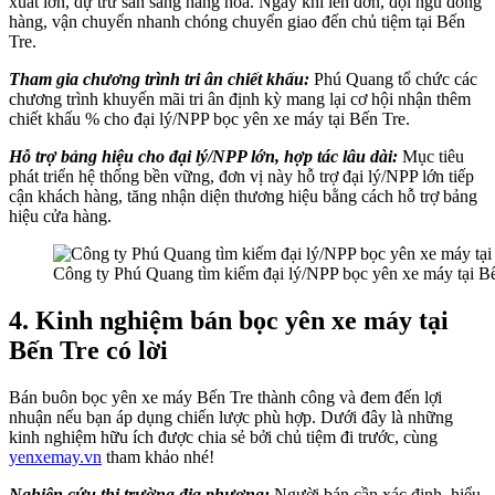
xuất lớn, dự trữ sẵn sàng hàng hóa. Ngay khi lên đơn, đội ngũ đóng
hàng, vận chuyển nhanh chóng chuyển giao đến chủ tiệm tại Bến
Tre.
Tham gia chương trình tri ân chiết khấu:
Phú Quang tổ chức các
chương trình khuyến mãi tri ân định kỳ mang lại cơ hội nhận thêm
chiết khấu % cho đại lý/NPP bọc yên xe máy tại Bến Tre.
Hỗ trợ bảng hiệu cho đại lý/NPP lớn, hợp tác lâu dài:
Mục tiêu
phát triển hệ thống bền vững, đơn vị này hỗ trợ đại lý/NPP lớn tiếp
cận khách hàng, tăng nhận diện thương hiệu bằng cách hỗ trợ bảng
hiệu cửa hàng.
Công ty Phú Quang tìm kiếm đại lý/NPP bọc yên xe máy tại B
4. Kinh nghiệm bán bọc yên xe máy tại
Bến Tre có lời
Bán buôn bọc yên xe máy Bến Tre thành công và đem đến lợi
nhuận nếu bạn áp dụng chiến lược phù hợp. Dưới đây là những
kinh nghiệm hữu ích được chia sẻ bởi chủ tiệm đi trước, cùng
yenxemay.vn
tham khảo nhé!
Nghiên cứu thị trường địa phương:
Người bán cần xác định, hiểu