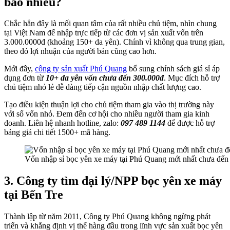
bao nhiêu?
Chắc hẳn đây là mối quan tâm của rất nhiều chủ tiệm, nhìn chung
tại Việt Nam để nhập trực tiếp từ các đơn vị sản xuất vốn trên
3.000.0000đ (khoảng 150+ da yên). Chính vì không qua trung gian,
theo đó lợi nhuận của người bán cũng cao hơn.
Mới đây,
công ty sản xuất Phú Quang
bổ sung chính sách giá sỉ áp
dụng đơn từ
10+ da yên vốn chưa đến 300.000đ
. Mục đích hỗ trợ
chủ tiệm nhỏ lẻ dễ dàng tiếp cận nguồn nhập chất lượng cao.
Tạo điều kiện thuận lợi cho chủ tiệm tham gia vào thị trường này
với số vốn nhỏ. Đem đến cơ hội cho nhiều người tham gia kinh
doanh. Liên hệ nhanh hotline, zalo:
097 489 1144
để được hỗ trợ
bảng giá chi tiết 1500+ mã hàng.
Vốn nhập sỉ bọc yên xe máy tại Phú Quang mới nhất chưa đến
3. Công ty tìm đại lý/NPP bọc yên xe máy
tại Bến Tre
Thành lập từ năm 2011, Công ty Phú Quang không ngừng phát
triển và khẳng định vị thế hàng đầu trong lĩnh vực sản xuất bọc yên