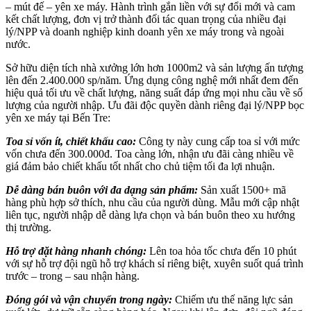
– mút đế – yên xe máy. Hành trình gắn liền với sự đổi mới và cam
kết chất lượng, đơn vị trở thành đối tác quan trọng của nhiều đại
lý/NPP và doanh nghiệp kinh doanh yên xe máy trong và ngoài
nước.
Sở hữu diện tích nhà xưởng lớn hơn 1000m2 và sản lượng ấn tượng
lên đến 2.400.000 sp/năm. Ứng dụng công nghệ mới nhất đem đến
hiệu quả tối ưu về chất lượng, năng suất đáp ứng mọi nhu cầu về số
lượng của người nhập. Ưu đãi độc quyền dành riêng đại lý/NPP bọc
yên xe máy tại Bến Tre:
Toa sỉ vốn ít, chiết khấu cao:
Công ty này cung cấp toa sỉ với mức
vốn chưa đến 300.000đ. Toa càng lớn, nhận ưu đãi càng nhiều về
giá đảm bảo chiết khấu tốt nhất cho chủ tiệm tối đa lợi nhuận.
Dễ dàng bán buôn với đa dạng sản phẩm:
Sản xuất 1500+ mã
hàng phù hợp sở thích, nhu cầu của người dùng. Mẫu mới cập nhật
liên tục, người nhập dễ dàng lựa chọn và bán buôn theo xu hướng
thị trường.
Hỗ trợ đặt hàng nhanh chóng:
Lên toa hỏa tốc chưa đến 10 phút
với sự hỗ trợ đội ngũ hỗ trợ khách sỉ riêng biệt, xuyên suốt quá trình
trước – trong – sau nhận hàng.
Đóng gói và vận chuyển trong ngày:
Chiếm ưu thế năng lực sản