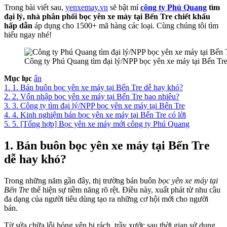
Trong bài viết sau,
yenxemay.vn
sẽ bật mí
công ty Phú Quang
tìm
đại lý, nhà phân phối bọc yên xe máy tại Bến Tre chiết khấu
hấp dẫn
áp dụng cho 1500+ mã hàng các loại. Cùng chúng tôi tìm
hiểu ngay nhé!
Công ty Phú Quang tìm đại lý/NPP bọc yên xe máy tại Bến Tre
Mục lục
ẩn
1.
1. Bán buôn bọc yên xe máy tại Bến Tre dễ hay khó?
2.
2. Vốn nhập bọc yên xe máy tại Bến Tre bao nhiêu?
3.
3. Công ty tìm đại lý/NPP bọc yên xe máy tại Bến Tre
4.
4. Kinh nghiệm bán bọc yên xe máy tại Bến Tre có lời
5.
5. [Tổng hợp] Bọc yên xe máy mới công ty Phú Quang
1. Bán buôn bọc yên xe máy tại Bến Tre
dễ hay khó?
Trong những năm gần đây, thị trường bán buôn
bọc yên xe máy tại
Bến Tre
thể hiện sự tiềm năng rõ rệt. Điều này, xuất phát từ nhu cầu
đa dạng của người tiêu dùng tạo ra những cơ hội mới cho người
bán.
Từ sửa chữa lỗi hỏng yên bị rách, trầy xước sau thời gian sử dụng