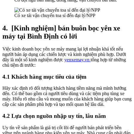
Có xe tải vận chuyển toa sỉ đến đại lý/NPP
4.
[Kinh nghiệm] bán buôn bọc yên xe
máy tại Bình Định có lời
Việc kinh doanh bọc yên xe máy mang lại lợi nhuận khá tốt nếu
người bán áp dụng các chiến lược và kinh nghiệm phù hợp. Dưới
đây là một số kinh nghiệm được
yenxemay.vn
tổng hợp từ những
chủ tiệm đi trước:
4.1 Khách hàng mục tiêu của tiệm
Hãy xác định rõ đối tượng khách hàng tiềm năng mà mình hướng
đến. Có thể bao gồm cả người tiêu dùng và các tiệm phụ tùng xe
máy. Hiểu rõ nhu cầu và mong muốn của khách hàng giúp bạn cung
cấp các sản phẩm phù hợp và tạo mối quan hệ lâu dài.
4.2 Lựa chọn nguồn nhập uy tín, lâu năm
Uy tín về sản phẩm là giá trị cốt lõi để người bán phát triển bền
vững trên ngành hàng phụ kiện yên xe máy. Nhà cung cấp phải đáp