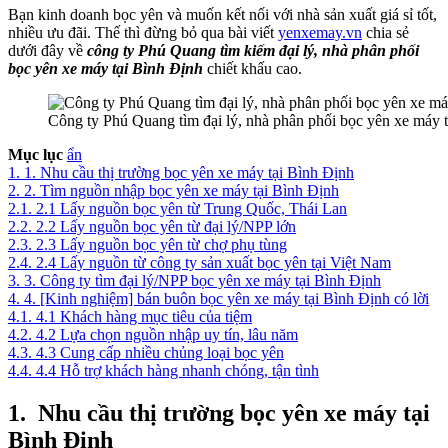
Bạn kinh doanh bọc yên và muốn kết nối với nhà sản xuất giá sỉ tốt,
nhiều ưu đãi. Thế thì đừng bỏ qua bài viết
yenxemay.vn
chia sẻ
dưới đây về
công ty Phú Quang tìm kiếm đại lý, nhà phân phối
bọc yên xe máy tại Bình Định
chiết khấu cao.
Công ty Phú Quang tìm đại lý, nhà phân phối bọc yên xe máy t
Mục lục
ẩn
1.
1. Nhu cầu thị trường bọc yên xe máy tại Bình Định
2.
2. Tìm nguồn nhập bọc yên xe máy tại Bình Định
2.1.
2.1 Lấy nguồn bọc yên từ Trung Quốc, Thái Lan
2.2.
2.2 Lấy nguồn bọc yên từ đại lý/NPP lớn
2.3.
2.3 Lấy nguồn bọc yên từ chợ phụ tùng
2.4.
2.4 Lấy nguồn từ công ty sản xuất bọc yên tại Việt Nam
3.
3. Công ty tìm đại lý/NPP bọc yên xe máy tại Bình Định
4.
4. [Kinh nghiệm] bán buôn bọc yên xe máy tại Bình Định có lời
4.1.
4.1 Khách hàng mục tiêu của tiệm
4.2.
4.2 Lựa chọn nguồn nhập uy tín, lâu năm
4.3.
4.3 Cung cấp nhiều chủng loại bọc yên
4.4.
4.4 Hỗ trợ khách hàng nhanh chóng, tận tình
1.
Nhu cầu thị trường bọc yên xe máy tại
Bình Định