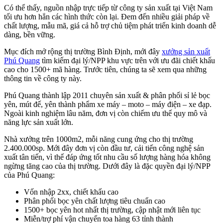
Có thể thấy, nguồn nhập trực tiếp từ công ty sản xuất tại Việt Nam
tối ưu hơn hẳn các hình thức còn lại. Đem đến nhiều giải pháp về
chất lượng, mẫu mã, giá cả hỗ trợ chủ tiệm phát triển kinh doanh dễ
dàng, bền vững.
Mục đích mở rộng thị trường Bình Định, mới đây
xưởng sản xuất
Phú Quang
tìm kiếm đại lý/NPP khu vực trên với ưu đãi chiết khấu
cao cho 1500+ mã hàng. Trước tiên, chúng ta sẽ xem qua những
thông tin về công ty này.
Phú Quang thành lập 2011 chuyên sản xuất & phân phối sỉ lẻ bọc
yên, mút đế, yên thành phẩm xe máy – moto – máy điện – xe đạp.
Ngoài kinh nghiệm lâu năm, đơn vị còn chiếm ưu thế quy mô và
năng lực sản xuất lớn.
Nhà xưởng trên 1000m2, mỗi năng cung ứng cho thị trường
2.400.000sp. Mới đây đơn vị còn đầu tư, cải tiến công nghệ sản
xuất tân tiến, vì thế đáp ứng tốt nhu cầu số lượng hàng hóa không
ngừng tăng cao của thị trường. Dưới đây là đặc quyền đại lý/NPP
của Phú Quang:
Vốn nhập 2xx, chiết khấu cao
Phân phối bọc yên chất lượng tiêu chuẩn cao
1500+ bọc yên hot nhất thị trường, cập nhật mới liên tục
Miễn/trợ phí vận chuyển toa hàng 63 tỉnh thành