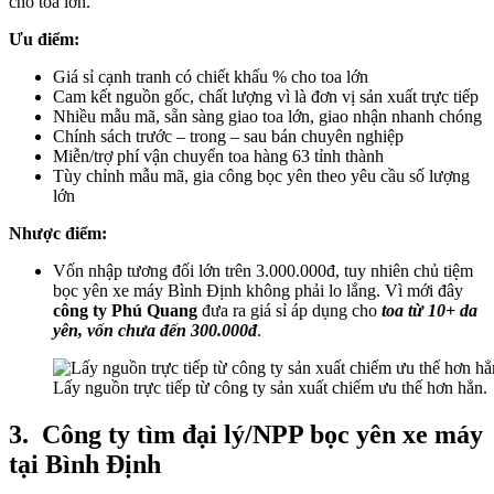
cho toa lớn.
Ưu điểm:
Giá sỉ cạnh tranh có chiết khấu % cho toa lớn
Cam kết nguồn gốc, chất lượng vì là đơn vị sản xuất trực tiếp
Nhiều mẫu mã, sẵn sàng giao toa lớn, giao nhận nhanh chóng
Chính sách trước – trong – sau bán chuyên nghiệp
Miễn/trợ phí vận chuyển toa hàng 63 tỉnh thành
Tùy chỉnh mẫu mã, gia công bọc yên theo yêu cầu số lượng
lớn
Nhược điểm:
Vốn nhập tương đối lớn trên 3.000.000đ, tuy nhiên chủ tiệm
bọc yên xe máy Bình Định không phải lo lắng. Vì mới đây
công ty Phú Quang
đưa ra giá sỉ áp dụng cho
toa từ 10+ da
yên, vốn chưa đến 300.000đ
.
Lấy nguồn trực tiếp từ công ty sản xuất chiếm ưu thế hơn hẳn.
3.
Công ty tìm đại lý/NPP bọc yên xe máy
tại Bình Định