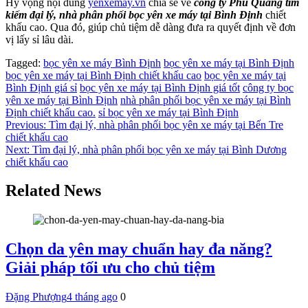
Hy vọng nội dung
yenxemay.vn
chia sẻ về
công ty Phú Quang tìm
kiếm đại lý, nhà phân phối bọc yên xe máy tại Bình Định
chiết
khấu cao. Qua đó, giúp chủ tiệm dễ dàng đưa ra quyết định về đơn
vị lấy sỉ lâu dài.
Tagged:
bọc yên xe máy Bình Định
bọc yên xe máy tại Bình Định
bọc yên xe máy tại Bình Định chiết khấu cao
bọc yên xe máy tại
Bình Định giá sỉ
bọc yên xe máy tại Bình Định giá tốt
công ty bọc
yên xe máy tại Bình Định
nhà phân phối bọc yên xe máy tại Bình
Định chiết khấu cao.
sỉ bọc yên xe máy tại Bình Định
Điều
Previous:
Tìm đại lý, nhà phân phối bọc yên xe máy tại Bến Tre
chiết khấu cao
hướng
Next:
Tìm đại lý, nhà phân phối bọc yên xe máy tại Bình Dương
bài
chiết khấu cao
viết
Related News
Chọn da yên may chuẩn hay đa năng?
Giải pháp tối ưu cho chủ tiệm
Đặng Phượng
4 tháng ago
0