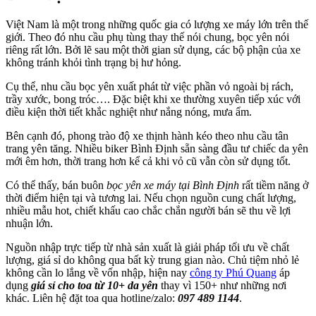
Việt Nam là một trong những quốc gia có lượng xe máy lớn trên thế
giới. Theo đó nhu cầu phụ tùng thay thế nói chung, bọc yên nói
riêng rất lớn. Bởi lẽ sau một thời gian sử dụng, các bộ phận của xe
không tránh khỏi tình trạng bị hư hỏng.
Cụ thể, nhu cầu bọc yên xuất phát từ việc phần vỏ ngoài bị rách,
trầy xước, bong tróc…. Đặc biệt khi xe thường xuyên tiếp xúc với
điều kiện thời tiết khắc nghiệt như nắng nóng, mưa ẩm.
Bên cạnh đó, phong trào độ xe thịnh hành kéo theo nhu cầu tân
trang yên tăng. Nhiều biker Bình Định sẵn sàng đầu tư chiếc da yên
mới êm hơn, thời trang hơn kể cả khi vỏ cũ vẫn còn sử dụng tốt.
Có thể thấy, bán buôn
bọc yên xe máy tại Bình Định
rất tiềm năng ở
thời điểm hiện tại và tương lai. Nếu chọn nguồn cung chất lượng,
nhiều mẫu hot, chiết khấu cao chắc chắn người bán sẽ thu về lợi
nhuận lớn.
Nguồn nhập trực tiếp từ nhà sản xuất là giải pháp tối ưu về chất
lượng, giá sỉ do không qua bất kỳ trung gian nào. Chủ tiệm nhỏ lẻ
không cần lo lắng về vốn nhập, hiện nay
công ty Phú Quang
áp
dụng
giá sỉ cho toa từ 10+ da yên
thay vì 150+ như những nơi
khác. Liên hệ đặt toa qua hotline/zalo:
097 489 1144
.