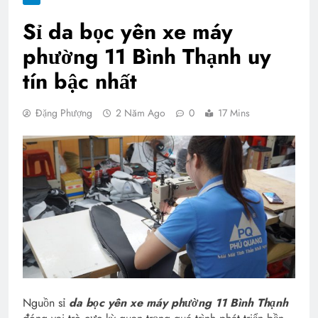
Sỉ da bọc yên xe máy
phường 11 Bình Thạnh uy
tín bậc nhất
Đặng Phượng
2 Năm Ago
0
17 Mins
Nguồn sỉ
da bọc yên xe máy phường 11 Bình Thạnh