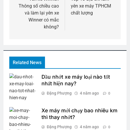
hướng
Thông số chiều cao
yên xe máy TPHCM
bài
và làm lại yên xe
chất lượng
viết
Winner có mắc
không?
Related News
Dầu nhớt xe máy loại nào tốt
nhất hiện nay?
Đặng Phượng
4 năm ago
0
Xe máy mới chạy bao nhiêu km
thì thay nhớt?
Đặng Phượng
4 năm ago
0