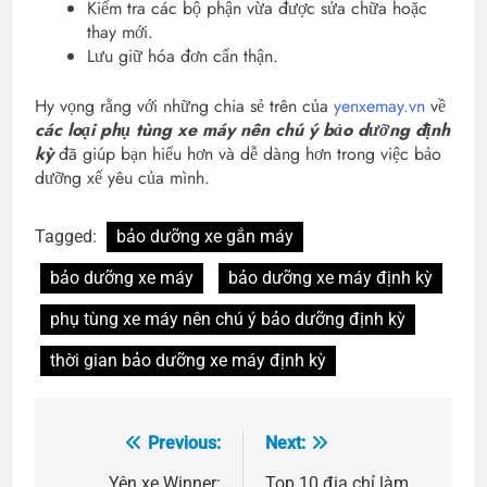
Kiểm tra các bộ phận vừa được sửa chữa hoặc
thay mới.
Lưu giữ hóa đơn cẩn thận.
Hy vọng rằng với những chia sẻ trên của
yenxemay.vn
về
các loại phụ tùng xe máy nên chú ý bảo dưỡng định
kỳ
đã giúp bạn hiểu hơn và dễ dàng hơn trong việc bảo
dưỡng xế yêu của mình.
Tagged:
bảo dưỡng xe gắn máy
bảo dưỡng xe máy
bảo dưỡng xe máy định kỳ
phụ tùng xe máy nên chú ý bảo dưỡng định kỳ
thời gian bảo dưỡng xe máy định kỳ
Previous:
Next:
Điều
Yên xe Winner:
Top 10 địa chỉ làm