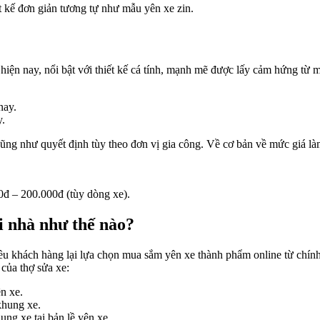
t kế đơn giản tương tự như mẫu yên xe zin.
 hiện nay, nổi bật với thiết kế cá tính, mạnh mẽ được lấy cảm hứng từ
y.
 cũng như quyết định tùy theo đơn vị gia công. Về cơ bản về mức giá l
0đ – 200.000đ (tùy dòng xe).
i nhà như thế nào?
iều khách hàng lại lựa chọn mua sắm yên xe thành phẩm online từ chín
của thợ sửa xe:
n xe.
khung xe.
ung xe tại bản lề yên xe.