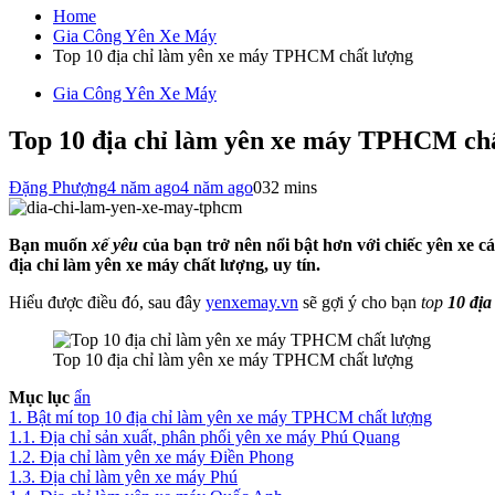
cho:
Home
Gia Công Yên Xe Máy
Top 10 địa chỉ làm yên xe máy TPHCM chất lượng
Gia Công Yên Xe Máy
Top 10 địa chỉ làm yên xe máy TPHCM ch
Đặng Phượng
4 năm ago
4 năm ago
0
32 mins
Bạn muốn
xế yêu
của bạn trở nên nổi bật hơn với chiếc yên xe c
địa chỉ làm yên xe máy chất lượng, uy tín.
Hiểu được điều đó, sau đây
yenxemay.vn
sẽ gợi ý cho bạn
top
10 đị
Top 10 địa chỉ làm yên xe máy TPHCM chất lượng
Mục lục
ẩn
1.
Bật mí top 10 địa chỉ làm yên xe máy TPHCM chất lượng
1.1.
Địa chỉ sản xuất, phân phối yên xe máy Phú Quang
1.2.
Địa chỉ làm yên xe máy Điền Phong
1.3.
Địa chỉ làm yên xe máy Phú