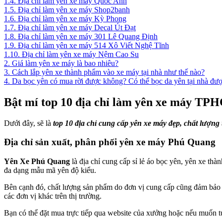
1.4.
Địa chỉ làm yên xe máy Quốc Anh
1.5.
Địa chỉ làm yên xe máy Shop2banh
1.6.
Địa chỉ làm yên xe máy Kỳ Phong
1.7.
Địa chỉ làm yên xe máy Decal Út Đạt
1.8.
Địa chỉ làm yên xe máy 301 Lê Quang Định
1.9.
Địa chỉ làm yên xe máy 514 Xô Viết Nghệ Tĩnh
1.10.
Địa chỉ làm yên xe máy Nệm Cao Su
2.
Giá làm yên xe máy là bao nhiêu?
3.
Cách lắp yên xe thành phẩm vào xe máy tại nhà như thế nào?
4.
Da bọc yên có mua rời được không? Có thể bọc da yên tại nhà đư
Bật mí top 10 địa chỉ làm yên xe máy TP
Dưới đây, sẽ là
top 10 địa chỉ cung cấp yên xe máy đẹp, chất lượ
Địa chỉ sản xuất, phân phối yên xe máy Phú Quang
Yên Xe Phú Quang
là địa chỉ cung cấp sỉ lẻ áo bọc yên, yên xe th
đa dạng mẫu mã yên độ kiểu.
Bên cạnh đó, chất lượng sản phẩm do đơn vị cung cấp cũng đảm bảo về
các đơn vị khác trên thị trường.
Bạn có thể đặt mua trực tiếp qua website của xưởng hoặc nếu muốn tư