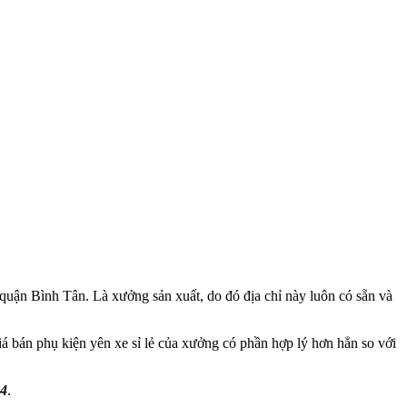
 quận Bình Tân. Là xưởng sản xuất, do đó địa chỉ này luôn có sẵn và
iá bán phụ kiện yên xe sỉ lẻ của xưởng có phần hợp lý hơn hẳn so với
44
.