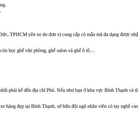
.
Đức, TPHCM yên xe do đơn vị cung cấp có mẫu mã đa dạng được nhập k
 còn bọc ghế văn phòng, ghế salon và ghế ô tô…
ất phải kể đến địa chỉ Phú. Nếu như bạn ở khu vực Bình Thạnh và tì
e hàng đẹp tại Bình Thạnh, sở hữu đội ngũ nhân viên có tay nghề cao,