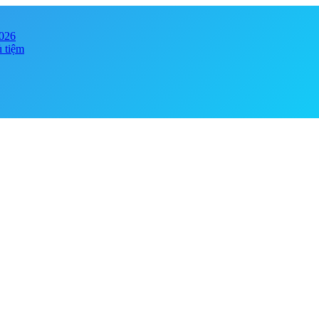
2026
ủ tiệm
y online đảm bảo chính hãng, giá tốt . Đa dạng phong phú chủng loại