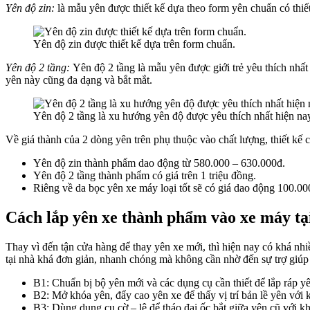
Yên độ zin:
là mẫu yên được thiết kế dựa theo form yên chuẩn có thiế
Yên độ zin được thiết kế dựa trên form chuẩn.
Yên độ 2 tầng:
Yên độ 2 tầng là mẫu yên được giới trẻ yêu thích nhất
yên này cũng đa dạng và bắt mắt.
Yên độ 2 tầng là xu hướng yên độ được yêu thích nhất hiện na
Về giá thành của 2 dòng yên trên phụ thuộc vào chất lượng, thiết kế
Yên độ zin thành phẩm dao động từ 580.000 – 630.000đ.
Yên độ 2 tầng thành phẩm có giá trên 1 triệu đồng.
Riêng về da bọc yên xe máy loại tốt sẽ có giá dao động 100.00
Cách lắp yên xe thành phẩm vào xe máy tạ
Thay vì đến tận cửa hàng để thay yên xe mới, thì hiện nay có khá nh
tại nhà khá đơn giản, nhanh chóng mà không cần nhờ đến sự trợ giúp 
B1: Chuẩn bị bộ yên mới và các dụng cụ cần thiết để lắp ráp yê
B2: Mở khóa yên, đẩy cao yên xe để thấy vị trí bản lề yên với 
B3: Dùng dụng cụ cờ – lê để tháo đai ốc bắt giữa yên cũ với kh