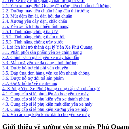
2.
Yên xe máy Phú Quang chất lượng ra sao?
2.1.
Yên xe máy Phú Quang đáp ứng tiêu chuẩn chất lượng
2.2.
Đường may tiêu chuẩn hàng đầu thị trường
2.3.
Mút đệm êm ái, đàn hồi đạt chuẩn
2.4.
Xương yên dày dặn, chắc chắn
2.5.
Yên xe tích hợp nhiều tính năng
2.5.1.
Tính năng chống tia UV
2.5.2.
Tính năng chống thấm nước
2.5.3.
Tính năng chống trầy xước
3.
Lợi ích khi trở thành đại lý Yên Xe Phú Quang
3.1.
Phân phối sản phẩm yên xe chính hãng
3.2.
Chính sách giá sỉ yên xe máy hấp dẫn
3.3.
Mẫu mã yên xe đa dạng, thời thượng
3.4.
Được hỗ trợ chi phí vận chuyển
3.5.
Đáp ứng đơn hàng yên xe lớn nhanh chóng
3.6.
Được hỗ trợ đổi trả sản phẩm
3.7.
Được hỗ trợ về marketing
4.
Xưởng Yên Xe Phú Quang cung cấp sản phẩm gì?
4.1.
Cung cấp sỉ lẻ phụ kiện áo bọc yên xe máy
4.2.
Cung cấp sỉ lẻ phụ kiện yên xe thành phẩm
4.3.
Cung cấp sỉ lẻ phụ kiện mút đệm yên xe máy
4.4.
Cung cấp sỉ lẻ phụ kiện xương yên xe máy
4.5.
Và các phụ kiện khác dành cho yên xe máy
Giới thiệu về xưởng yên xe máy Phú Quan