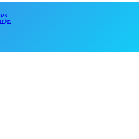
2026
ủ tiệm
y online đảm bảo chính hãng, giá tốt . Đa dạng phong phú chủng loại