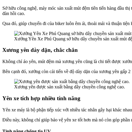
Sở hữu công nghệ, máy móc sản xuất mút đệm tiên tiến hàng đầu thị 
đàn hồi cao.
Qua đó, giúp chuyến đi của biker luôn êm ái, thoải mái và thuận tiệ
Xưởng Yên Xe Phú Quang sở hữu dây chuyền sản xuất mút đệm
Xương yên dày dặn, chắc chắn
Không chỉ áo yên, mút đệm mà xương yên cũng là chi tiết được xưởng
Bên cạnh đó, xưởng còn cải tiến về độ dày dặn của xương yên gấp 2 l
Xương yên được sản xuất bằng dây chuyền công nghệ cao.
Yên xe tích hợp nhiều tính năng
Yên xe máy là bộ phận tiếp xúc với nhiều tác nhân gây hại khác nhau t
Điều này, không chỉ giúp bảo vệ yên xe tốt hơn mà nó còn góp phần m
Tính năng chống tia UV