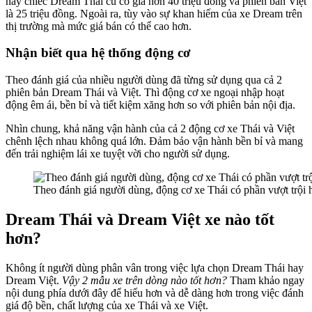
nay chiếc Dream Thái cũ có giá hơn 40 triệu đồng và phiên bản Việt
là 25 triệu đồng. Ngoài ra, tùy vào sự khan hiếm của xe Dream trên
thị trường mà mức giá bán có thể cao hơn.
Nhận biết qua hệ thống động cơ
Theo đánh giá của nhiều người dùng đã từng sử dụng qua cả 2
phiên bản Dream Thái và Việt. Thì động cơ xe ngoại nhập hoạt
động êm ái, bền bỉ và tiết kiệm xăng hơn so với phiên bản nội địa.
Nhìn chung, khả năng vận hành của cả 2 động cơ xe Thái và Việt
chênh lệch nhau không quá lớn. Đảm bảo vận hành bền bỉ và mang
đến trải nghiệm lái xe tuyệt vời cho người sử dụng.
Theo đánh giá người dùng, động cơ xe Thái có phần vượt trội h
Dream Thái và Dream Việt xe nào tốt
hơn?
Không ít người dùng phân vân trong việc lựa chọn Dream Thái hay
Dream Việt.
Vậy 2 mẫu xe trên dòng nào tốt hơn?
Tham khảo ngay
nội dung phía dưới đây để hiểu hơn và dễ dàng hơn trong việc đánh
giá độ bền, chất lượng của xe Thái và xe Việt.