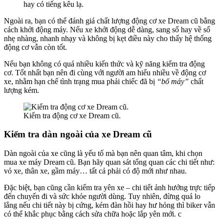
hay có tiếng kêu lạ.
Ngoài ra, bạn có thể đánh giá chất lượng động cơ xe Dream cũ bằng
cách khởi động máy. Nếu xe khởi động dễ dàng, sang số hay về số
nhẹ nhàng, nhanh nhạy và không bị kẹt điều này cho thấy hệ thống
động cơ vẫn còn tốt.
Nếu bạn không có quá nhiều kiến thức và kỹ năng kiểm tra động
cơ. Tốt nhất bạn nên đi cùng với người am hiểu nhiều về động cơ
xe, nhằm hạn chế tình trạng mua phải chiếc đã bị
“bổ máy”
chất
lượng kém.
Kiểm tra động cơ xe Dream cũ.
Kiểm tra dàn ngoài của xe Dream cũ
Dàn ngoài của xe cũng là yếu tố mà bạn nên quan tâm, khi chọn
mua xe máy Dream cũ. Bạn hãy quan sát tổng quan các chi tiết như:
vỏ xe, thân xe, gầm máy… tất cả phải có độ mới như nhau.
Đặc biệt, bạn cũng cần kiểm tra yên xe – chi tiết ảnh hưởng trực tiếp
đến chuyến đi và sức khỏe người dùng. Tuy nhiên, đừng quá lo
lắng nếu chi tiết này bị cứng, kém đàn hồi hay hư hỏng thì biker vẫn
có thể khắc phục bằng cách sửa chữa hoặc lắp yên mới. c