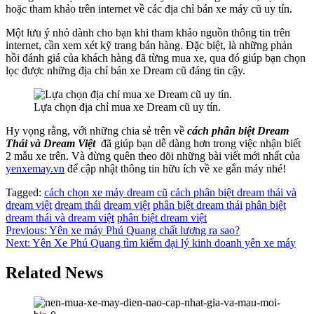
hoặc tham khảo trên internet về các địa chỉ bán xe máy cũ uy tín.
Một lưu ý nhỏ dành cho bạn khi tham khảo nguồn thông tin trên
internet, cần xem xét kỹ trang bán hàng. Đặc biệt, là những phản
hồi đánh giá của khách hàng đã từng mua xe, qua đó giúp bạn chọn
lọc được những địa chỉ bán xe Dream cũ đáng tin cậy.
Lựa chọn địa chỉ mua xe Dream cũ uy tín.
Hy vọng rằng, với những chia sẻ trên về
cách phân biệt Dream
Thái và Dream Việt
đã giúp bạn dễ dàng hơn trong việc nhận biết
2 mẫu xe trên. Và đừng quên theo dõi những bài viết mới nhất của
yenxemay.vn
để cập nhật thông tin hữu ích về xe gắn máy nhé!
Tagged:
cách chọn xe máy dream cũ
cách phân biệt dream thái và
dream việt
dream thái
dream việt
phân biệt dream thái
phân biệt
dream thái và dream việt
phân biệt dream việt
Điều
Previous:
Yên xe máy Phú Quang chất lượng ra sao?
Next:
Yên Xe Phú Quang tìm kiếm đại lý kinh doanh yên xe máy
hướng
bài
Related News
viết