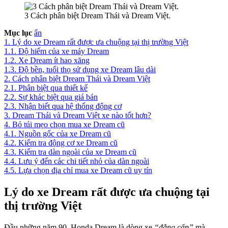
3 Cách phân biệt Dream Thái và Dream Việt.
Mục lục
ẩn
1.
Lý do xe Dream rất được ưa chuộng tại thị trường Việt
1.1.
Độ hiếm của xe máy Dream
1.2.
Xe Dream ít hao xăng
1.3.
Độ bền, tuổi thọ sử dụng xe Dream lâu dài
2.
Cách phân biệt Dream Thái và Dream Việt
2.1.
Phân biệt qua thiết kế
2.2.
Sự khác biệt qua giá bán
2.3.
Nhận biết qua hệ thống động cơ
3.
Dream Thái và Dream Việt xe nào tốt hơn?
4.
Bỏ túi mẹo chọn mua xe Dream cũ
4.1.
Nguồn gốc của xe Dream cũ
4.2.
Kiểm tra động cơ xe Dream cũ
4.3.
Kiểm tra dàn ngoài của xe Dream cũ
4.4.
Lưu ý đến các chi tiết nhỏ của dàn ngoài
4.5.
Lựa chọn địa chỉ mua xe Dream cũ uy tín
Lý do xe Dream rất được ưa chuộng tại
thị trường Việt
Đầu những năm 90, Honda Dream là dòng xe
“đẳng cấp”
mà