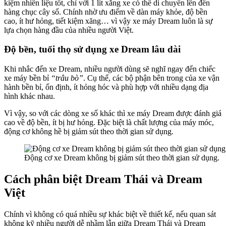
kiệm nhiên liệu tốt, chỉ với 1 lít xăng xe có thể di chuyển lên đến
hàng chục cây số. Chính nhờ ưu điểm về dàn máy khỏe, độ bền
cao, ít hư hỏng, tiết kiệm xăng… vì vậy xe máy Dream luôn là sự
lựa chọn hàng đầu của nhiều người Việt.
Độ bền, tuổi thọ sử dụng xe Dream lâu dài
Khi nhắc đến xe Dream, nhiều người dùng sẽ nghĩ ngay đến chiếc
xe máy bền bỉ
“trâu bò”
. Cụ thể, các bộ phận bên trong của xe vận
hành bền bỉ, ổn định, ít hỏng hóc và phù hợp với nhiều dạng địa
hình khác nhau.
Vì vậy, so với các dòng xe số khác thì xe máy Dream được đánh giá
cao về độ bền, ít bị hư hỏng. Đặc biệt là chất lượng của máy móc,
động cơ không hề bị giảm sút theo thời gian sử dụng.
Động cơ xe Dream không bị giảm sút theo thời gian sử dụng.
Cách phân biệt Dream Thái và Dream
Việt
Chính vì không có quá nhiều sự khác biệt về thiết kế, nếu quan sát
không kỹ nhiều người dễ nhầm lẫn giữa Dream Thái và Dream