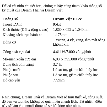
Để có cái nhìn chi tiết hơn, chúng ta hãy cùng tham khảo thông số
kỹ thuật của Dream Thái và Dream Việt:
Thông số
Dream Việt 100cc
Trọng lượng
95kg
Kích thước (Dài x rộng x cao)
1.860 x 655 x 1.040mm
Khoảng cách trục bánh xe
1.175mm
1 xilanh, 4 kỳ, xăng, làm mát bằng
Động cơ
không khí.
Công suất cực đại
4.41kW/7.000 vòng/phút
Mô-men xoắn cực đại
6,03 N.m/5.000 vòng/ phút
Dung tích bình xăng
3,7 lít
Phuộc trước
Lò xo trụ, giảm chấn thủy lực
Phuộc sau
Lò xo trụ, giảm chấn thủy lực
Độ cao yên
772mm
Nhìn chung, Dream Thái và Dream Việt sở hữu thiết kế, công suất,
độ bền và tuổi thọ không có quá nhiều chênh lệch. Tất nhiên, điều
này sẽ làm cho người dùng có sự hài lòng như nhau.