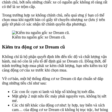
chính chủ, bởi nếu những chiếc xe có nguồn gốc không rõ ràng rất
có thể là xe trộm cắp.
Trong trường hợp xe không chính chủ, nếu quá ưng ý bạn có thể
chọn mua khi người bán có giấy tờ chuyển nhượng xe (lưu ý trên
giấy tờ phải có xác nhận từ chính quyền địa phương).
Kiểm tra nguồn gốc xe Dream cũ.
Kiểm tra động cơ xe Dream cũ
Không chỉ là bộ phận quyết định lớn đến tốc độ và chất lượng vận
hành, mà nó còn là yếu tố để định giá xe Dream cũ. Đồng thời, để
tránh trường hợp mua phải xe kém chất lượng, bạn nên kiểm tra kỹ
càng động cơ của xe trước khi chọn mua.
Về cơ bản, một hệ thống động cơ xe Dream cũ đạt chuẩn sẽ đáp
ứng những tiêu chí như sau:
Các con ốc cụm xi lanh và hộp số không bị toét đầu.
Mặt ghép 2 mặt nửa lốc máy phải nguyên vẹn, không bị sứt
mẻ.
Các chi tiết khác của động cơ như: ly hợp, tay biên và xích
cam… của động cơ xe Dream cũ không bị trục trặc, hư hỏng