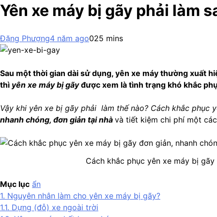
Yên xe máy bị gãy phải làm s
Đặng Phượng
4 năm ago
0
25 mins
Sau một thời gian dài sử dụng, yên xe máy thường xuất hiệ
thì
yên xe máy bị gãy
được xem là tình trạng khó khắc phụ
Vậy khi yên xe bị gãy phải làm thế nào? Cách khắc phục 
nhanh chóng, đơn giản tại nhà
và tiết kiệm chi phí một cá
Cách khắc phục yên xe máy bị gãy 
Mục lục
ẩn
1.
Nguyên nhân làm cho yên xe máy bị gãy?
1.1.
Dựng (đỗ) xe ngoài trời