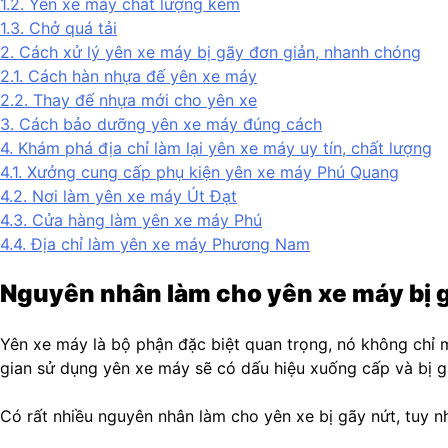
1.2.
Yên xe máy chất lượng kém
1.3.
Chở quá tải
2.
Cách xử lý yên xe máy bị gãy đơn giản, nhanh chóng
2.1.
Cách hàn nhựa đế yên xe máy
2.2.
Thay đế nhựa mới cho yên xe
3.
Cách bảo dưỡng yên xe máy đúng cách
4.
Khám phá địa chỉ làm lại yên xe máy uy tín, chất lượng
4.1.
Xưởng cung cấp phụ kiện yên xe máy Phú Quang
4.2.
Nơi làm yên xe máy Út Đạt
4.3.
Cửa hàng làm yên xe máy Phú
4.4.
Địa chỉ làm yên xe máy Phương Nam
Nguyên nhân làm cho yên xe máy bị 
Yên xe máy là bộ phận đặc biệt quan trọng, nó không chỉ 
gian sử dụng yên xe máy sẽ có dấu hiệu xuống cấp và bị g
Có rất nhiều nguyên nhân làm cho yên xe bị gãy nứt, tuy n