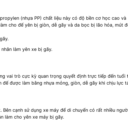
opylen (nhựa PP) chất liệu này có độ bền cơ học cao và kh
 làm cho đế yên bị giòn, dễ gãy và da bọc bị lão hóa, mút 
 nhân làm yên xe bị gãy.
g vai trò cực kỳ quan trọng quyết định trực tiếp đến tuổi
n đế được làm bằng nhựa mỏng, giòn, dễ gãy khi chịu lực t
t. Bên cạnh sử dụng xe máy để di chuyển có rất nhiều ngư
n làm cho yên xe máy bị gãy.