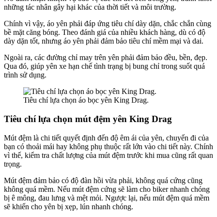
những tác nhân gây hại khác của thời tiết và môi trường.
Chính vì vậy, áo yên phải đáp ứng tiêu chí dày dặn, chắc chắn cùng
bề mặt căng bóng. Theo đánh giá của nhiều khách hàng, dù có độ
dày dặn tốt, nhưng áo yên phải đảm bảo tiêu chí mềm mại và dai.
Ngoài ra, các đường chỉ may trên yên phải đảm bảo đều, bền, đẹp.
Qua đó, giúp yên xe hạn chế tình trạng bị bung chỉ trong suốt quá
trình sử dụng.
Tiêu chí lựa chọn áo bọc yên King Drag.
Tiêu chí lựa chọn mút đệm yên King Drag
Mút đệm là chi tiết quyết định đến độ êm ái của yên, chuyến đi của
bạn có thoải mái hay không phụ thuộc rất lớn vào chi tiết này. Chính
vì thế, kiểm tra chất lượng của mút đệm trước khi mua cũng rất quan
trọng.
Mút đệm đảm bảo có độ đàn hồi vừa phải, không quá cứng cũng
không quá mềm. Nếu mút đệm cứng sẽ làm cho biker nhanh chóng
bị ê mông, đau lưng và mệt mỏi. Ngược lại, nếu mút đệm quá mềm
sẽ khiến cho yên bị xẹp, lún nhanh chóng.