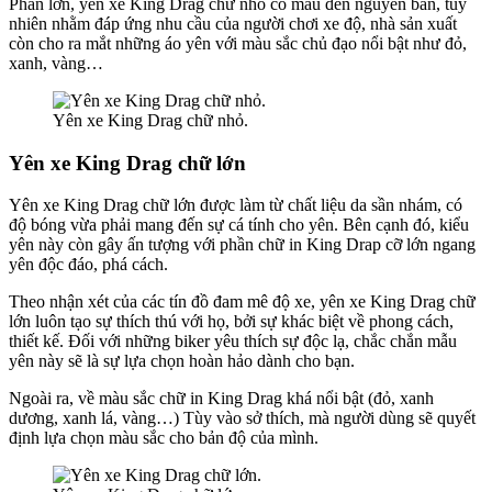
Phần lớn, yên xe King Drag chữ nhỏ có màu đen nguyên bản, tuy
nhiên nhằm đáp ứng nhu cầu của người chơi xe độ, nhà sản xuất
còn cho ra mắt những áo yên với màu sắc chủ đạo nổi bật như đỏ,
xanh, vàng…
Yên xe King Drag chữ nhỏ.
Yên xe King Drag chữ lớn
Yên xe King Drag chữ lớn được làm từ chất liệu da sần nhám, có
độ bóng vừa phải mang đến sự cá tính cho yên. Bên cạnh đó, kiểu
yên này còn gây ấn tượng với phần chữ in King Drap cỡ lớn ngang
yên độc đáo, phá cách.
Theo nhận xét của các tín đồ đam mê độ xe, yên xe King Drag chữ
lớn luôn tạo sự thích thú với họ, bởi sự khác biệt về phong cách,
thiết kế. Đối với những biker yêu thích sự độc lạ, chắc chắn mẫu
yên này sẽ là sự lựa chọn hoàn hảo dành cho bạn.
Ngoài ra, về màu sắc chữ in King Drag khá nổi bật (đỏ, xanh
dương, xanh lá, vàng…) Tùy vào sở thích, mà người dùng sẽ quyết
định lựa chọn màu sắc cho bản độ của mình.