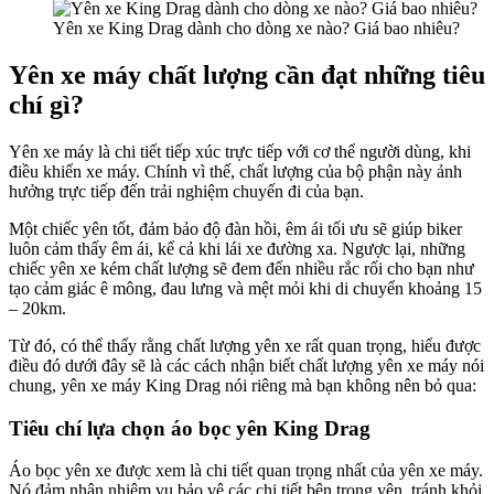
Yên xe King Drag dành cho dòng xe nào? Giá bao nhiêu?
Yên xe máy chất lượng cần đạt những tiêu
chí gì?
Yên xe máy là chi tiết tiếp xúc trực tiếp với cơ thể người dùng, khi
điều khiển xe máy. Chính vì thế, chất lượng của bộ phận này ảnh
hưởng trực tiếp đến trải nghiệm chuyến đi của bạn.
Một chiếc yên tốt, đảm bảo độ đàn hồi, êm ái tối ưu sẽ giúp biker
luôn cảm thấy êm ái, kể cả khi lái xe đường xa. Ngược lại, những
chiếc yên xe kém chất lượng sẽ đem đến nhiều rắc rối cho bạn như
tạo cảm giác ê mông, đau lưng và mệt mỏi khi di chuyển khoảng 15
– 20km.
Từ đó, có thể thấy rằng chất lượng yên xe rất quan trọng, hiểu được
điều đó dưới đây sẽ là các cách nhận biết chất lượng yên xe máy nói
chung, yên xe máy King Drag nói riêng mà bạn không nên bỏ qua:
Tiêu chí lựa chọn áo bọc yên King Drag
Áo bọc yên xe được xem là chi tiết quan trọng nhất của yên xe máy.
Nó đảm nhận nhiệm vụ bảo vệ các chi tiết bên trong yên, tránh khỏi