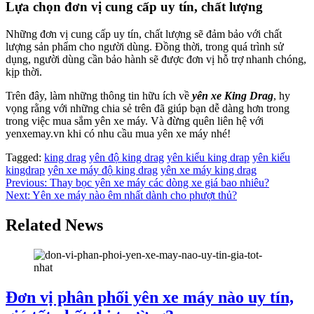
Lựa chọn đơn vị cung cấp uy tín, chất lượng
Những đơn vị cung cấp uy tín, chất lượng sẽ đảm bảo với chất
lượng sản phẩm cho người dùng. Đồng thời, trong quá trình sử
dụng, người dùng cần bảo hành sẽ được đơn vị hỗ trợ nhanh chóng,
kịp thời.
Trên đây, làm những thông tin hữu ích về
yên xe King Drag
, hy
vọng rằng với những chia sẻ trên đã giúp bạn dễ dàng hơn trong
trong việc mua sắm yên xe máy. Và đừng quên liên hệ với
yenxemay.vn khi có nhu cầu mua yên xe máy nhé!
Tagged:
king drag
yên độ king drag
yên kiểu king drap
yên kiểu
kingdrap
yên xe máy độ king drag
yên xe máy king drag
Điều
Previous:
Thay bọc yên xe máy các dòng xe giá bao nhiêu?
Next:
Yên xe máy nào êm nhất dành cho phượt thủ?
hướng
bài
Related News
viết
Đơn vị phân phối yên xe máy nào uy tín,