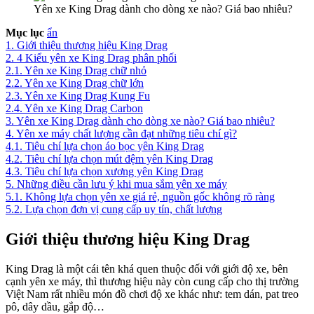
Yên xe King Drag dành cho dòng xe nào? Giá bao nhiêu?
Mục lục
ẩn
1.
Giới thiệu thương hiệu King Drag
2.
4 Kiểu yên xe King Drag phân phối
2.1.
Yên xe King Drag chữ nhỏ
2.2.
Yên xe King Drag chữ lớn
2.3.
Yên xe King Drag Kung Fu
2.4.
Yên xe King Drag Carbon
3.
Yên xe King Drag dành cho dòng xe nào? Giá bao nhiêu?
4.
Yên xe máy chất lượng cần đạt những tiêu chí gì?
4.1.
Tiêu chí lựa chọn áo bọc yên King Drag
4.2.
Tiêu chí lựa chọn mút đệm yên King Drag
4.3.
Tiêu chí lựa chọn xương yên King Drag
5.
Những điều cần lưu ý khi mua sắm yên xe máy
5.1.
Không lựa chọn yên xe giá rẻ, nguồn gốc không rõ ràng
5.2.
Lựa chọn đơn vị cung cấp uy tín, chất lượng
Giới thiệu thương hiệu King Drag
King Drag là một cái tên khá quen thuộc đối với giới độ xe, bên
cạnh yên xe máy, thì thương hiệu này còn cung cấp cho thị trường
Việt Nam rất nhiều món đồ chơi độ xe khác như: tem dán, pat treo
pô, dây dầu, gắp độ…