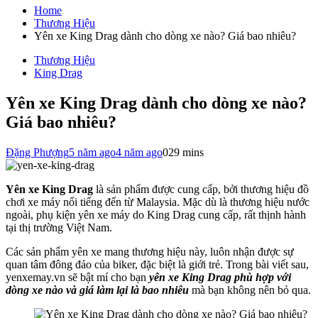
cho:
Home
Thương Hiệu
Yên xe King Drag dành cho dòng xe nào? Giá bao nhiêu?
Thương Hiệu
King Drag
Yên xe King Drag dành cho dòng xe nào?
Giá bao nhiêu?
Đặng Phượng
5 năm ago
4 năm ago
0
29 mins
Yên xe King Drag
là sản phẩm được cung cấp, bởi thương hiệu đồ
chơi xe máy nổi tiếng đến từ Malaysia. Mặc dù là thương hiệu nước
ngoài, phụ kiện yên xe máy do King Drag cung cấp, rất thịnh hành
tại thị trường Việt Nam.
Các sản phẩm yên xe mang thương hiệu này, luôn nhận được sự
quan tâm đông đảo của biker, đặc biệt là giới trẻ. Trong bài viết sau,
yenxemay.vn sẽ bật mí cho bạn
yên xe King Drag phù hợp với
dòng xe nào và giá làm lại là bao nhiêu
mà bạn không nên bỏ qua.