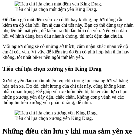
Tiêu chí lựa chọn mút đệm yên King Drag.
Để đánh giá mút đệm yên xe có tốt hay không, người dùng cần
kiểm tra độ đàn hồi, êm ái của chi tiết này. Bạn có thể dùng tay nhấn
nhẹ lên bề mặt yên, để kiểm tra độ đàn hồi của yên. Nếu yên đàn
hồi về hình dáng ban đầu nhanh chóng, thì mút đệm đạt chuẩn.
Mỗi người dùng sẽ có những sở thích, cảm nhận khác nhau về độ
êm ái của yên. Vì vậy, để kiểm tra độ êm có phù hợp bản thân hay
không, tốt nhất biker nên ngồi thử lên yên.
Tiêu chí lựa chọn xương yên King Drag
Xương yên đảm nhận nhiệm vụ chịu trọng lực của người và hàng
hóa trên xe. Do đó, chất lượng của chi tiết này, cũng không kém
phần quan trọng. Để giúp yên xe luôn bền bỉ, biker cần lựa chọn
những xương yên dày dặn, chắc chắn, không cong vênh và các
thông tin trên xưởng yên phải rõ ràng, dễ nhìn.
Tiêu chí lựa chọn xương yên King Drag.
Những điều cần lưu ý khi mua sắm yên xe