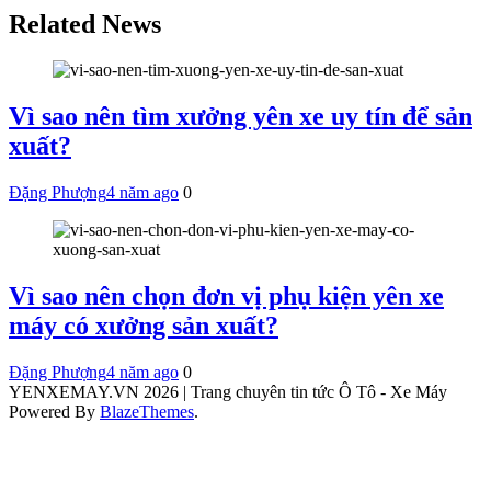
bài
Related News
viết
Vì sao nên tìm xưởng yên xe uy tín để sản
xuất?
Đặng Phượng
4 năm ago
0
Vì sao nên chọn đơn vị phụ kiện yên xe
máy có xưởng sản xuất?
Đặng Phượng
4 năm ago
0
YENXEMAY.VN 2026 | Trang chuyên tin tức Ô Tô - Xe Máy
Powered By
BlazeThemes
.