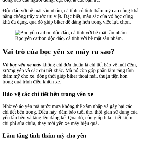
Độc đáo với bề mặt sần nhám, cá tính có tính thẩm mỹ cao cùng khả
năng chống trầy xước ưu việt. Đặc biệt, màu sắc của vỏ bọc cũng
khá đa dạng, qua đó giúp biker dễ dàng hơn trong việc lựa chọn.
Bọc yên carbon độc đáo, cá tính với bề mặt sần nhám.
Vai trò của bọc yên xe máy ra sao?
Vỏ bọc yên xe máy
không chỉ đơn thuần là chi tiết bảo vệ mút đệm,
xương yên và các chi tiết khác. Mà nó còn góp phần làm tăng tính
thẩm mỹ cho xe, đồng thời giúp biker thoải mái, thuận tiện hơn
trong quá trình điều khiển xe.
Bảo vệ các chi tiết bên trong yên xe
Nhờ vỏ áo yên mà nước mưa không thể xâm nhập và gây hại các
chi tiết bên trong. Điều này, đảm bảo tuổi thọ, thời gian sử dụng của
yên lâu bền và tăng lên đáng kể. Qua đó, còn giúp biker tiết kiệm
chi phí sửa chữa, thay mới yên xe máy hiệu quả.
Làm tăng tính thẩm mỹ cho yên