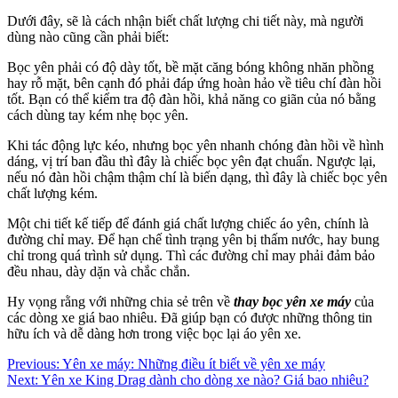
Dưới đây, sẽ là cách nhận biết chất lượng chi tiết này, mà người
dùng nào cũng cần phải biết:
Bọc yên phải có độ dày tốt, bề mặt căng bóng không nhăn phồng
hay rỗ mặt, bên cạnh đó phải đáp ứng hoàn hảo về tiêu chí đàn hồi
tốt. Bạn có thể kiểm tra độ đàn hồi, khả năng co giãn của nó bằng
cách dùng tay kém nhẹ bọc yên.
Khi tác động lực kéo, nhưng bọc yên nhanh chóng đàn hồi về hình
dáng, vị trí ban đầu thì đây là chiếc bọc yên đạt chuẩn. Ngược lại,
nếu nó đàn hồi chậm thậm chí là biến dạng, thì đây là chiếc bọc yên
chất lượng kém.
Một chi tiết kế tiếp để đánh giá chất lượng chiếc áo yên, chính là
đường chỉ may. Để hạn chế tình trạng yên bị thấm nước, hay bung
chỉ trong quá trình sử dụng. Thì các đường chỉ may phải đảm bảo
đều nhau, dày dặn và chắc chắn.
Hy vọng rằng với những chia sẻ trên về
thay bọc yên xe máy
của
các dòng xe giá bao nhiêu. Đã giúp bạn có được những thông tin
hữu ích và dễ dàng hơn trong việc bọc lại áo yên xe.
Điều
Previous:
Yên xe máy: Những điều ít biết về yên xe máy
Next:
Yên xe King Drag dành cho dòng xe nào? Giá bao nhiêu?
hướng