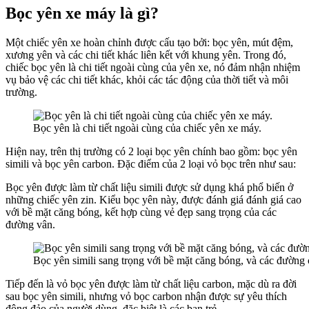
Bọc yên xe máy là gì?
Một chiếc yên xe hoàn chỉnh được cấu tạo bởi: bọc yên, mút đệm,
xương yên và các chi tiết khác liên kết với khung yên. Trong đó,
chiếc bọc yên là chi tiết ngoài cùng của yên xe, nó đảm nhận nhiệm
vụ bảo vệ các chi tiết khác, khỏi các tác động của thời tiết và môi
trường.
Bọc yên là chi tiết ngoài cùng của chiếc yên xe máy.
Hiện nay, trên thị trường có 2 loại bọc yên chính bao gồm: bọc yên
simili và bọc yên carbon. Đặc điểm của 2 loại vỏ bọc trên như sau:
Bọc yên được làm từ chất liệu simili được sử dụng khá phổ biến ở
những chiếc yên zin. Kiểu bọc yên này, được đánh giá đánh giá cao
với bề mặt căng bóng, kết hợp cùng vẻ đẹp sang trọng của các
đường vân.
Bọc yên simili sang trọng với bề mặt căng bóng, và các đường c
Tiếp đến là vỏ bọc yên được làm từ chất liệu carbon, mặc dù ra đời
sau bọc yên simili, nhưng vỏ bọc carbon nhận được sự yêu thích
đông đảo của người dùng, đặc biệt là các bạn trẻ.