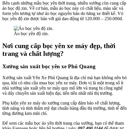
Bên cạnh những mẫu bọc yên thời trang, nhiều xưởng còn cung cấp
áo bọc độ zin. Về cơ bản, mẫu áo bọc này có chất liệu, màu sắc và
form yên tương tự như áo bọc nguyên bản do hãng xe thiết kế. Vỏ
bọc yên độ zin được bán với giá dao động từ 120.000 – 250.000đ.
Áo bọc yên độ zin.
Nơi cung cấp bọc yên xe máy đẹp, thời
trang và chất lượng?
Xưởng sản xuất bọc yên xe Phú Quang
Xưởng sản xuất Yên Xe Phú Quang là địa chỉ mà bạn không nên bỏ
qua, khi có nhu cầu mua bọc yên xe máy. Đơn vị là một trong số ít
nhà xưởng sản xuất yên xe máy quy mô lớn và trang bị công nghệ
và dây chuyền sản xuất hiện đại, tiên tiến nhất nhì thị trường.
Phụ kiện yên xe máy do xưởng cung cấp đảm bảo về chất lượng,
tính năng và tính thẩm mỹ đạt chuẩn hàng đầu thị trường, tinh tế đến
từng đường kim mũi chỉ.
Để xem các mẫu bọc áo yên thời trang của xưởng, bạn có thể tham
khảo Fanpage hoặc liên hệ hotline / zalo:
097 490 1144
để được tư