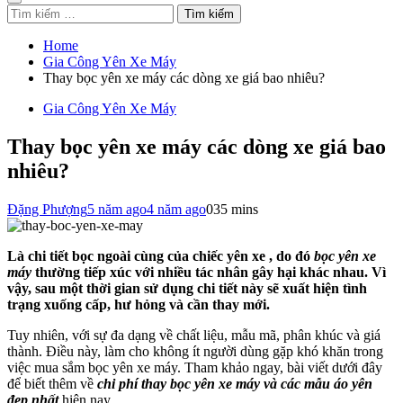
Tìm
kiếm
cho:
Home
Gia Công Yên Xe Máy
Thay bọc yên xe máy các dòng xe giá bao nhiêu?
Gia Công Yên Xe Máy
Thay bọc yên xe máy các dòng xe giá bao
nhiêu?
Đặng Phượng
5 năm ago
4 năm ago
0
35 mins
Là chi tiết bọc ngoài cùng của chiếc yên xe , do đó
bọc yên xe
máy
thường tiếp xúc với nhiều tác nhân gây hại khác nhau. Vì
vậy, sau một thời gian sử dụng chi tiết này sẽ xuất hiện tình
trạng xuống cấp, hư hỏng và cần thay mới.
Tuy nhiên, với sự đa dạng về chất liệu, mẫu mã, phân khúc và giá
thành. Điều này, làm cho không ít người dùng gặp khó khăn trong
việc mua sắm bọc yên xe máy. Tham khảo ngay, bài viết dưới đây
để biết thêm về
chi phí thay bọc yên xe máy và các mẫu áo yên
đẹp nhất
hiện nay.