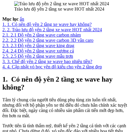
Trào lưu độ yên 2 tầng xe wave HOT nhất 2024
Mục lục
ẩn
1.
1. Có nên độ yên 2 tầng xe wave hay không?
2.
2. Trào lưu độ yên 2 tầng xe wave HOT nhất 2024
2.1.
2.1 Độ yên 2 tầng wave carbon nhám
2.2.
2.2 Độ yên 2 tầng wave carbon 3D vân caro
2.3.
2.3 Độ yên 2 tầng wave king drag
2.4.
2.4 Độ yên 2 tầng wave xương cá
2.5.
2.5 Độ yên 2 tầng wave mẫu trơn
3.
3. Chế độ yên 2 tầng xe wave bao nhiêu tiền?
4.
4. Cập nhật vỏ bọc yên độ kiểu cho yên 2 tầng đẹp
1.
Có nên độ yên 2 tầng xe wave hay
không?
Tâm lý chung của người tiêu dùng phụ tùng zin luôn tốt nhất,
nhưng đối với bộ phận yên xe thì điều đó chưa hẳn chính xác tuyệt
đối. Đặc biệt, ngày càng có nhiều sản phẩm cải tiến mới đẹp hơn,
êm hơn ra mắt.
Trước tiên là tính thẩm mỹ, thiết kế yên 2 tầng cá tính với các cạnh
gọt nhỏ. Chưa dừng ở đó, vỏ yên độc đáo với nhiều họa tiết thêu,