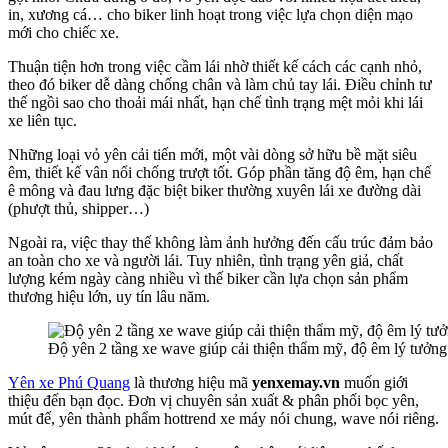
in, xương cá… cho biker linh hoạt trong việc lựa chọn diện mạo
mới cho chiếc xe.
Thuận tiện hơn trong việc cầm lái nhờ thiết kế cách các cạnh nhỏ,
theo đó biker dễ dàng chống chân và làm chủ tay lái. Điều chỉnh tư
thế ngồi sao cho thoải mái nhất, hạn chế tình trạng mệt mỏi khi lái
xe liên tục.
Những loại vỏ yên cải tiến mới, một vài dòng sở hữu bề mặt siêu
êm, thiết kế vân nổi chống trượt tốt. Góp phần tăng độ êm, hạn chế
ê mông và đau lưng đặc biệt biker thường xuyên lái xe đường dài
(phượt thủ, shipper…)
Ngoài ra, việc thay thế không làm ảnh hưởng đến cấu trúc đảm bảo
an toàn cho xe và người lái. Tuy nhiên, tình trạng yên giả, chất
lượng kém ngày càng nhiều vì thế biker cần lựa chọn sản phẩm
thương hiệu lớn, uy tín lâu năm.
Độ yên 2 tầng xe wave giúp cải thiện thẩm mỹ, độ êm lý tưởng 
Yên xe Phú Quang
là thương hiệu mã
yenxemay.vn
muốn giới
thiệu đến bạn đọc. Đơn vị chuyên sản xuất & phân phối bọc yên,
mút đế, yên thành phẩm hottrend xe máy nói chung, wave nói riêng.