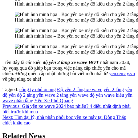
Hình ảnh minh họa – Bọc yên xe máy độ kiểu cho yên 2 tầng 
Hình ảnh minh họa – Bọc yên xe máy độ kiểu cho yên 2 tầng 
Hình ảnh minh họa – Bọc yên xe máy độ kiểu cho yên 2 tầng 
Hình ảnh minh họa – Bọc yên xe máy độ kiểu cho yên 2 tầng 
Trên đây là các kiểu
độ yên 2 tầng xe wave HOT
nhất năm 2024,
hy vọng qua đó giúp bạn trong việc nâng cấp chiếc yên cho mã
chiến. Đừng quên cập nhật những bài viết mới nhất từ
yenxemay.vn
về phụ tùng xe nhé!
Tagged:
công ty phú quang
Độ yên 2 tầng xe wave
yên 2 tầng
yên
độ
yên độ 2 tầng
yên wave 2 tầng
yên wave độ
yên wave kiểu
yên
wave phân tầng
Yên Xe Phú Quang
Điều
Previous:
Giá yên xe wave 2024 bao nhiêu? 4 điều nhất định phải
biết trước khi mua
hướng
Next:
Tìm đại lý, nhà phân phối bọc yên xe máy tại Đồng Tháp
bài
chiết khấu cao
viết
Related News