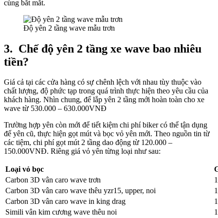
cùng bắt mắt.
Độ yên 2 tầng wave mẫu trơn
3.
Chế độ yên 2 tầng xe wave bao nhiêu
tiền?
Giá cả tại các cửa hàng có sự chênh lệch với nhau tùy thuộc vào
chất lượng, độ phức tạp trong quá trình thực hiện theo yêu cầu của
khách hàng. Nhìn chung, để lắp yên 2 tầng mới hoàn toàn cho xe
wave từ 530.000 – 630.000VNĐ
Trường hợp yên còn mới để tiết kiệm chi phí biker có thể tận dụng
đế yên cũ, thực hiện gọt mút và bọc vỏ yên mới. Theo nguồn tin từ
các tiệm, chi phí gọt mút 2 tầng dao động từ 120.000 –
150.000VNĐ. Riêng giá vỏ yên từng loại như sau:
Loại vỏ bọc
G
Carbon 3D vân caro wave trơn
1
Carbon 3D vân caro wave thêu yzr15, upper, noi
1
Carbon 3D vân caro wave in king drag
1
Simili vân kim cương wave thêu noi
1