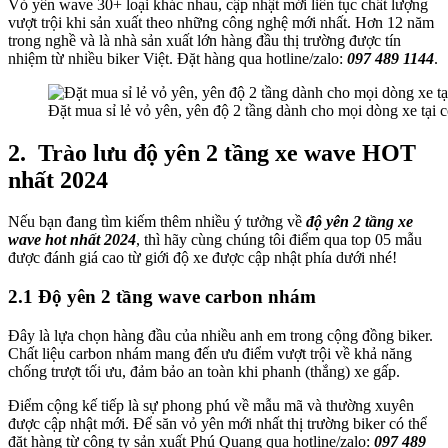
Vỏ yên wave 30+ loại khác nhau, cập nhật mới liên tục chất lượng
vượt trội khi sản xuất theo những công nghệ mới nhất. Hơn 12 năm
trong nghề và là nhà sản xuất lớn hàng đầu thị trường được tín
nhiệm từ nhiều biker Việt. Đặt hàng qua hotline/zalo:
097 489 1144
.
Đặt mua sỉ lẻ vỏ yên, yên độ 2 tầng dành cho mọi dòng xe tại
2.
Trào lưu độ yên 2 tầng xe wave HOT
nhất 2024
Nếu bạn đang tìm kiếm thêm nhiều ý tưởng về
độ yên 2 tầng xe
wave hot nhất 2024
, thì hãy cùng chúng tôi điểm qua top 05 mẫu
được đánh giá cao từ giới độ xe được cập nhật phía dưới nhé!
2.1 Độ yên 2 tầng wave carbon nhám
Đây là lựa chọn hàng đầu của nhiều anh em trong cộng đồng biker.
Chất liệu carbon nhám mang đến ưu điểm vượt trội về khả năng
chống trượt tối ưu, đảm bảo an toàn khi phanh (thắng) xe gấp.
Điểm cộng kế tiếp là sự phong phú về mẫu mã và thường xuyên
được cập nhật mới. Để săn vỏ yên mới nhất thị trường biker có thể
đặt hàng từ công ty sản xuất Phú Quang qua hotline/zalo:
097 489