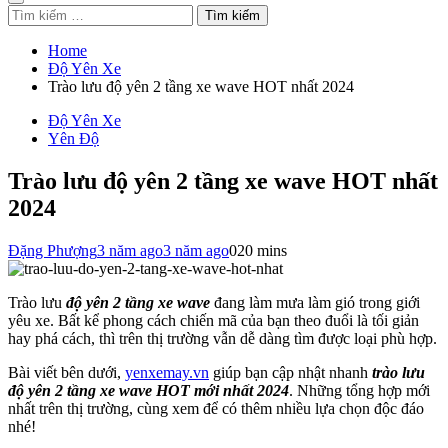
Tìm
kiếm
cho:
Home
Độ Yên Xe
Trào lưu độ yên 2 tầng xe wave HOT nhất 2024
Độ Yên Xe
Yên Độ
Trào lưu độ yên 2 tầng xe wave HOT nhất
2024
Đặng Phượng
3 năm ago
3 năm ago
0
20 mins
Trào lưu
độ yên 2 tầng xe wave
đang làm mưa làm gió trong giới
yêu xe. Bất kể phong cách chiến mã của bạn theo đuổi là tối giản
hay phá cách, thì trên thị trường vẫn dễ dàng tìm được loại phù hợp.
Bài viết bên dưới,
yenxemay.vn
giúp bạn cập nhật nhanh
trào lưu
độ yên 2 tầng xe wave HOT mới nhất 2024
. Những tổng hợp mới
nhất trên thị trường, cùng xem để có thêm nhiều lựa chọn độc đáo
nhé!