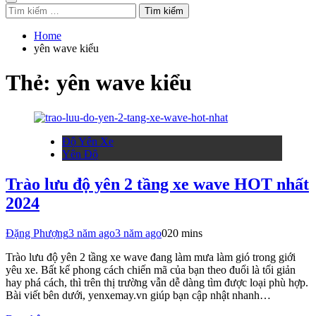
Tìm
kiếm
cho:
Home
yên wave kiểu
Thẻ:
yên wave kiểu
Độ Yên Xe
Yên Độ
Trào lưu độ yên 2 tầng xe wave HOT nhất
2024
Đặng Phượng
3 năm ago
3 năm ago
0
20 mins
Trào lưu độ yên 2 tầng xe wave đang làm mưa làm gió trong giới
yêu xe. Bất kể phong cách chiến mã của bạn theo đuổi là tối giản
hay phá cách, thì trên thị trường vẫn dễ dàng tìm được loại phù hợp.
Bài viết bên dưới, yenxemay.vn giúp bạn cập nhật nhanh…