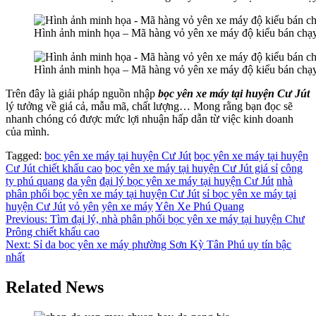
Hình ảnh minh họa – Mã hàng vỏ yên xe máy độ kiểu bán chạy
Hình ảnh minh họa – Mã hàng vỏ yên xe máy độ kiểu bán chạy
Trên đây là giải pháp nguồn nhập
bọc yên xe máy tại huyện Cư Jút
lý tưởng về giá cả, mẫu mã, chất lượng… Mong rằng bạn đọc sẽ
nhanh chóng có được mức lợi nhuận hấp dẫn từ việc kinh doanh
của mình.
Tagged:
bọc yên xe máy tại huyện Cư Jút
bọc yên xe máy tại huyện
Cư Jút chiết khấu cao
bọc yên xe máy tại huyện Cư Jút giá sỉ
công
ty phú quang
da yên
đại lý bọc yên xe máy tại huyện Cư Jút
nhà
phân phối bọc yên xe máy tại huyện Cư Jút
sỉ bọc yên xe máy tại
huyện Cư Jút
vỏ yên
yên xe máy
Yên Xe Phú Quang
Điều
Previous:
Tìm đại lý, nhà phân phối bọc yên xe máy tại huyện Chư
Prông chiết khấu cao
hướng
Next:
Sỉ da bọc yên xe máy phường Sơn Kỳ Tân Phú uy tín bậc
bài
nhất
viết
Related News