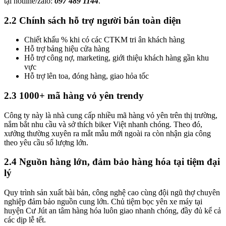
tại hotline/zalo:
097 489 1144
.
2.2 Chính sách hỗ trợ người bán toàn diện
Chiết khấu % khi có các CTKM tri ân khách hàng
Hỗ trợ bảng hiệu cửa hàng
Hỗ trợ công nợ, marketing, giới thiệu khách hàng gần khu
vực
Hỗ trợ lên toa, đóng hàng, giao hỏa tốc
2.3 1000+ mã hàng vỏ yên trendy
Công ty này là nhà cung cấp nhiều mã hàng vỏ yên trên thị trường,
nắm bắt nhu cầu và sở thích biker Việt nhanh chóng. Theo đó,
xưởng thường xuyên ra mắt mẫu mới ngoài ra còn nhận gia công
theo yêu cầu số lượng lớn.
2.4 Nguồn hàng lớn, đảm bảo hàng hóa tại tiệm đại
lý
Quy trình sản xuất bài bản, công nghệ cao cùng đội ngũ thợ chuyên
nghiệp đảm bảo nguồn cung lớn. Chủ tiệm bọc yên xe máy tại
huyện Cư Jút an tâm hàng hóa luôn giao nhanh chóng, đầy đủ kể cả
các dịp lễ tết.