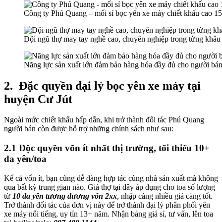
Công ty Phú Quang – mối sỉ bọc yên xe máy chiết khấu cao 
Đội ngũ thợ may tay nghề cao, chuyên nghiệp trong từng khâu 
Năng lực sản xuất lớn đảm bảo hàng hóa đầy đủ cho người bán
2.
Đặc quyền đại lý bọc yên xe máy tại
huyện Cư Jút
Ngoài mức chiết khấu hấp dẫn, khi trở thành đối tác Phú Quang
người bán còn được hỗ trợ những chính sách như sau:
2.1 Độc quyền vốn ít nhất thị trường, tối thiểu 10+
da yên/toa
Kể cả vốn ít, bạn cũng dễ dàng hợp tác cùng nhà sản xuất mà không
qua bất kỳ trung gian nào. Giá thợ tại đây áp dụng cho toa số lượng
từ
10 da yên tương đương vốn 2xx
, nhập càng nhiều giá càng tốt.
Trở thành đối tác của đơn vị này để trở thành đại lý phân phối yên
xe máy nổi tiếng, uy tín 13+ năm. Nhận bảng giá sỉ, tư vấn, lên toa