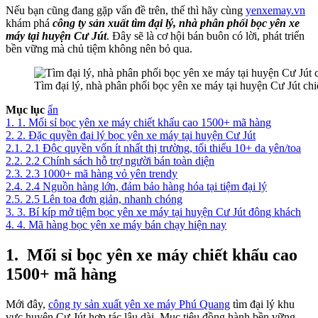
Nếu bạn cũng đang gặp vấn đề trên, thế thì hãy cùng
yenxemay.vn
khám phá
công ty sản xuất tìm đại lý, nhà phân phối bọc yên xe
máy tại huyện Cư Jút
. Đây sẽ là cơ hội bán buôn có lời, phát triển
bền vững mà chủ tiệm không nên bỏ qua.
Tìm đại lý, nhà phân phối bọc yên xe máy tại huyện Cư Jút chi
Mục lục
ẩn
1.
1. Mối sỉ bọc yên xe máy chiết khấu cao 1500+ mã hàng
2.
2. Đặc quyền đại lý bọc yên xe máy tại huyện Cư Jút
2.1.
2.1 Độc quyền vốn ít nhất thị trường, tối thiểu 10+ da yên/toa
2.2.
2.2 Chính sách hỗ trợ người bán toàn diện
2.3.
2.3 1000+ mã hàng vỏ yên trendy
2.4.
2.4 Nguồn hàng lớn, đảm bảo hàng hóa tại tiệm đại lý
2.5.
2.5 Lên toa đơn giản, nhanh chóng
3.
3. Bí kíp mở tiệm bọc yên xe máy tại huyện Cư Jút đông khách
4.
4. Mã hàng bọc yên xe máy bán chạy hiện nay
1.
Mối sỉ bọc yên xe máy chiết khấu cao
1500+ mã hàng
Mới đây,
công ty sản xuất yên xe máy Phú Quang
tìm đại lý khu
vực huyện Cư Jút hợp tác lâu dài. Mục tiêu đồng hành bền vững,