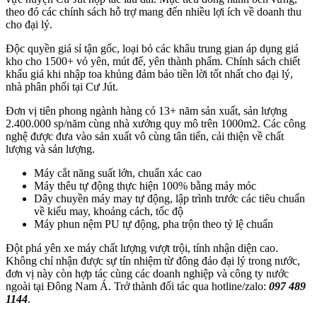
theo đó các chính sách hỗ trợ mang đến nhiều lợi ích về doanh thu
cho đại lý.
Độc quyền giá sỉ tận gốc, loại bỏ các khâu trung gian áp dụng giá
kho cho 1500+ vỏ yên, mút đế, yên thành phẩm. Chính sách chiết
khấu giá khi nhập toa khủng đảm bảo tiền lời tốt nhất cho đại lý,
nhà phân phối tại Cư Jút.
Đơn vị tiên phong ngành hàng có 13+ năm sản xuất, sản lượng
2.400.000 sp/năm cùng nhà xưởng quy mô trên 1000m2. Các công
nghệ được đưa vào sản xuất vô cùng tân tiến, cải thiện về chất
lượng và sản lượng.
Máy cắt năng suất lớn, chuẩn xác cao
Máy thêu tự động thực hiện 100% bằng máy móc
Dây chuyền máy may tự động, lập trình trước các tiêu chuẩn
về kiểu may, khoảng cách, tốc độ
Máy phun nệm PU tự động, pha trộn theo tỷ lệ chuẩn
Đột phá yên xe máy chất lượng vượt trội, tính nhận diện cao.
Không chỉ nhận được sự tín nhiệm từ đông đảo đại lý trong nước,
đơn vị này còn hợp tác cùng các doanh nghiệp và công ty nước
ngoài tại Đông Nam Á. Trở thành đối tác qua hotline/zalo:
097 489
1144
.