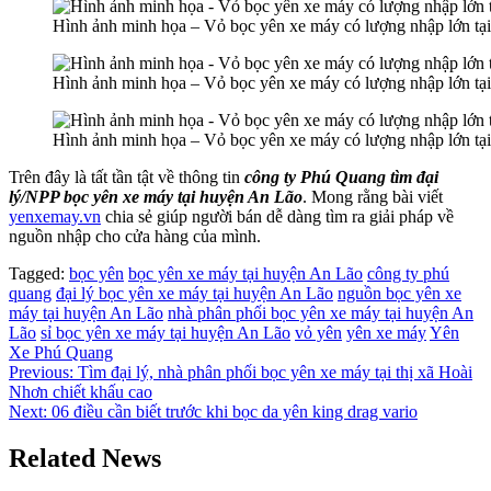
Hình ảnh minh họa – Vỏ bọc yên xe máy có lượng nhập lớn tạ
Hình ảnh minh họa – Vỏ bọc yên xe máy có lượng nhập lớn tạ
Hình ảnh minh họa – Vỏ bọc yên xe máy có lượng nhập lớn tạ
Trên đây là tất tần tật về thông tin
công ty Phú Quang tìm đại
lý/NPP bọc yên xe máy tại huyện An Lão
. Mong rằng bài viết
yenxemay.vn
chia sẻ giúp người bán dễ dàng tìm ra giải pháp về
nguồn nhập cho cửa hàng của mình.
Tagged:
bọc yên
bọc yên xe máy tại huyện An Lão
công ty phú
quang
đại lý bọc yên xe máy tại huyện An Lão
nguồn bọc yên xe
máy tại huyện An Lão
nhà phân phối bọc yên xe máy tại huyện An
Lão
sỉ bọc yên xe máy tại huyện An Lão
vỏ yên
yên xe máy
Yên
Xe Phú Quang
Điều
Previous:
Tìm đại lý, nhà phân phối bọc yên xe máy tại thị xã Hoài
Nhơn chiết khấu cao
hướng
Next:
06 điều cần biết trước khi bọc da yên king drag vario
bài
Related News
viết