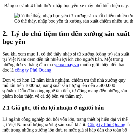
Bảng so sánh 4 hình thức nhập bọc yên xe máy phổ biến hiện nay.
Có thể thấy, nhập bọc yên từ xưởng sản xuất chiếm nhiều ưu t
2.
Lý do chủ tiệm tìm đến xưởng sản xuất
bọc yên
Sau khi xem mục 1, có thể thấy nhập sỉ từ xưởng (công ty) sản xuất
tại Việt Nam đem đến rất nhiều lợi ích cho người bán. Một trong
những đơn vị hàng đầu mà
yenxemay.vn
muốn giới thiệu đến bạn
đọc là
công ty Phú Quang
.
Đơn vị có hơn 12 năm kinh nghiệm, chiếm ưu thế nhà xưởng quy
mô lớn trên 1000m2, năng suất sản lượng lên đến 2.400.000
sp/năm. Dẫn đầu công nghệ tân tiến, tự động mang đến những sản
phẩm hoàn thiện về cả độ bền và thẩm mỹ.
2.1 Giá gốc, tối ưu lợi nhuận ở người bán
Là ngành công nghiệp đòi hỏi vốn lớn, trang thiết bị hiện đại vì thế
tại Việt Nam số lượng xưởng sản xuất khá ít.
Công ty Phú Quang
là
một trong những xưởng lớn đưa ra mức giá sỉ hấp dẫn cho toàn bộ