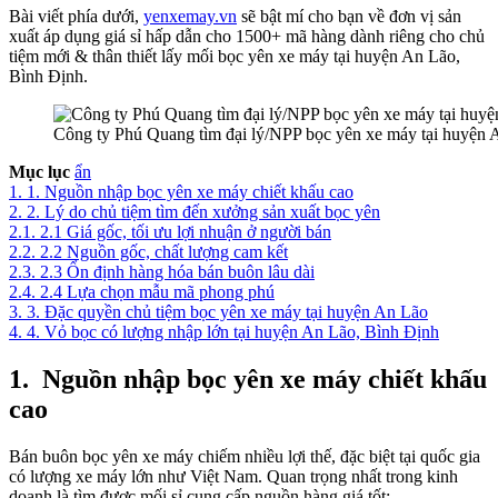
Bài viết phía dưới,
yenxemay.vn
sẽ bật mí cho bạn về đơn vị sản
xuất áp dụng giá sỉ hấp dẫn cho 1500+ mã hàng dành riêng cho chủ
tiệm mới & thân thiết lấy mối bọc yên xe máy tại huyện An Lão,
Bình Định.
Công ty Phú Quang tìm đại lý/NPP bọc yên xe máy tại huyện 
Mục lục
ẩn
1.
1. Nguồn nhập bọc yên xe máy chiết khấu cao
2.
2. Lý do chủ tiệm tìm đến xưởng sản xuất bọc yên
2.1.
2.1 Giá gốc, tối ưu lợi nhuận ở người bán
2.2.
2.2 Nguồn gốc, chất lượng cam kết
2.3.
2.3 Ổn định hàng hóa bán buôn lâu dài
2.4.
2.4 Lựa chọn mẫu mã phong phú
3.
3. Đặc quyền chủ tiệm bọc yên xe máy tại huyện An Lão
4.
4. Vỏ bọc có lượng nhập lớn tại huyện An Lão, Bình Định
1.
Nguồn nhập bọc yên xe máy chiết khấu
cao
Bán buôn bọc yên xe máy chiếm nhiều lợi thế, đặc biệt tại quốc gia
có lượng xe máy lớn như Việt Nam. Quan trọng nhất trong kinh
doanh là tìm được mối sỉ cung cấp nguồn hàng giá tốt: