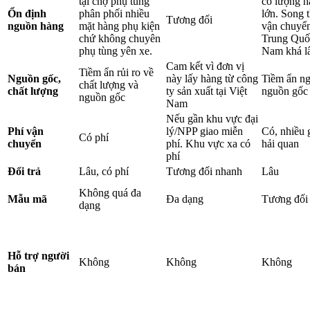
tại chợ phụ tùng
có lượng h
Ổn định
phân phối nhiều
lớn. Song t
Tương đối
nguồn hàng
mặt hàng phụ kiện
vận chuyển
chứ không chuyên
Trung Quốc
phụ tùng yên xe.
Nam khá l
Cam kết vì đơn vị
Tiềm ẩn rủi ro về
Nguồn gốc,
này lấy hàng từ công
Tiềm ẩn ng
chất lượng và
chất lượng
ty sản xuất tại Việt
nguồn gốc
nguồn gốc
Nam
Nếu gần khu vực đại
Phí vận
lý/NPP giao miễn
Có, nhiều 
Có phí
chuyển
phí. Khu vực xa có
hải quan
phí
Đổi trả
Lâu, có phí
Tương đối nhanh
Lâu
Không quá đa
Mẫu mã
Đa dạng
Tương đối
dạng
Hỗ trợ người
Không
Không
Không
bán