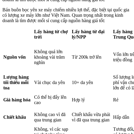
Bán buôn bọc yên xe máy chiếm nhiều lợi thế, đặc biệt tại quốc gia
có lượng xe máy lớn như Việt Nam. Quan trọng nhất trong kinh
doanh là tìm được mối sỉ cung cấp nguồn hàng giá tốt:
Lấy hàng từ chợ
Lấy hàng từ đại
Lấy hàng 
trời
lý/NPP
Trung Qu
Không quá lớn
Vốn lớn tr
Nguồn vốn
khoảng vài trăm
Từ 200k trở lên
triệu đồng
nghìn
Lượng hàng
Số lượng l
tối thiểu mỗi
Vài chục da yên
10+ da yên
phí vận ch
toa
lớn để có l
Có thể bị đẩy lên
Giá hàng hóa
Hợp lý
Rẻ
cao
Không cao vì đã
Chiết khấu vừa phải
Chiết khấu
Hấp dẫn
qua trung gian
vì đã qua trung gian
Không, vì các sạp
Tương đối