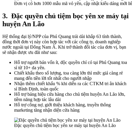
Đơn vị có hơn 1000 mẫu mã vỏ yên, cập nhật kiểu dáng mới liê
3.
Đặc quyền chủ tiệm bọc yên xe máy tại
huyện An Lão
Hệ thống đại lý/NPP của Phú Quang trải dài khắp 63 tỉnh thành,
đồng thời đơn vị này còn hợp tác với các công ty, doanh nghiệp
nước ngoài tại Đông Nam Á. Khi trở thành đối tác của đơn vị, bạn
sẽ nhận được ưu đãi như sau:
Hỗ trợ người bán vốn ít, độc quyền chỉ có tại Phú Quang toa
sỉ từ 10+ da yên.
Chiết khấu theo số lượng, toa càng lớn thì mức giá càng rẻ
mang đến tiền lời tốt nhất cho người nhập
Nhận thêm chiết khấu % khi diễn ra các CTKM tri ân khách
sỉ Bình Định, toàn quốc
Hỗ trợ bảng hiệu cửa hàng cho chủ tiệm huyện An Lão lớn,
tiềm năng hợp tác lâu dài
Hỗ trợ công nợ, giới thiệu khách hàng, truyền thông
marketing tăng nhận diện cửa hàng
Đặc quyền chủ tiệm bọc yên xe máy tại huyện An Lão