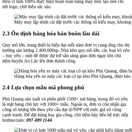
thêu vi tính 100% thực hiện hoàn toàn bằng máy móc tạo nên chi
tiết logo, chữ thêu sắc sảo.
Máy may lập trình cài đặt trước các thông số kiểu may, khoảng 
2.3 Ổn định hàng hóa bán buôn lâu dài
Quy mô lớn, trang thiết bị hiện đại mỗi năm đơn vị cung ứng cho thị
trường sản lượng 2.400.000sp. Nhà kho quy mô lớn, các loại vỏ yên
– bọc yên – mút đế được dự trữ sẵn sàng giao đơn ngay khi chủ
tiệm huyện An Lão lên đơn thành công.
Hàng hóa yên xe máy các loại có tại kho Phú Quang, đảm bảo
2.4 Lựa chọn mẫu mã phong phú
Phú Quang sản xuất và phân phối 1500+ mã hàng, trong đó vỏ yên
là mặt hàng chủ lực với 1000+ mẫu. Ngoài ra, đơn vị còn nhận gia
công số lượng lớn theo yêu cầu đại lý/NPP với mức giá vô cùng
cạnh tranh. Để đặt hàng hay gia công, chủ tiệm hãy liên hệ trực tiếp
hotline/zalo:
097 489 1144
.