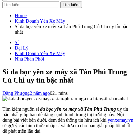
Tìm
kiếm
cho:
Home
Kinh Doanh Yên Xe Máy
Sỉ da bọc yên xe máy xã Tân Phú Trung Củ Chi uy tín bậc
nhất
Sỉ
Đại Lý
Kinh Doanh Yên Xe Máy
Nhà Phân Phối
Sỉ da bọc yên xe máy xã Tân Phú Trung
Củ Chi uy tín bậc nhất
Đặng Phượng
2 năm ago
0
21 mins
Tìm kiếm nguồn sỉ
da bọc yên xe máy xã Tân Phú Trung
uy tín
bậc nhất giúp bạn dễ dàng cạnh tranh trong thị trường này. Nội
dung bài viết bên dưới, đem đến thông tin hữu ích khi
yenxemay.vn
sẽ gợi ý các hình thức nhập sỉ và đưa ra cho bạn giải pháp tốt nhất
để phát triển lâu dài.