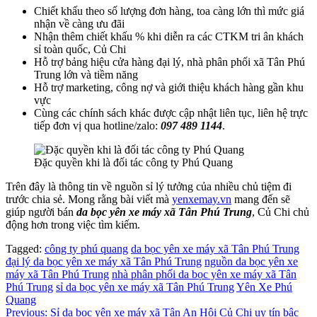
Chiết khấu theo số lượng đơn hàng, toa càng lớn thì mức giá
nhận về càng ưu đãi
Nhận thêm chiết khấu % khi diễn ra các CTKM tri ân khách
sỉ toàn quốc, Củ Chi
Hỗ trợ bảng hiệu cửa hàng đại lý, nhà phân phối xã Tân Phú
Trung lớn và tiềm năng
Hỗ trợ marketing, công nợ và giới thiệu khách hàng gần khu
vực
Cùng các chính sách khác được cập nhật liên tục, liên hệ trực
tiếp đơn vị qua hotline/zalo:
097 489 1144
.
Đặc quyền khi là đối tác công ty Phú Quang
Trên đây là thông tin về nguồn sỉ lý tưởng của nhiều chủ tiệm đi
trước chia sẻ. Mong rằng bài viết mà
yenxemay.vn
mang đến sẽ
giúp người bán
da bọc yên xe máy xã Tân Phú Trung
, Củ Chi chủ
động hơn trong việc tìm kiếm.
Tagged:
công ty phú quang
da bọc yên xe máy xã Tân Phú Trung
đại lý da bọc yên xe máy xã Tân Phú Trung
nguồn da bọc yên xe
máy xã Tân Phú Trung
nhà phân phối da bọc yên xe máy xã Tân
Phú Trung
sỉ da bọc yên xe máy xã Tân Phú Trung
Yên Xe Phú
Quang
Điều
Previous:
Sỉ da bọc yên xe máy xã Tân An Hội Củ Chi uy tín bậc