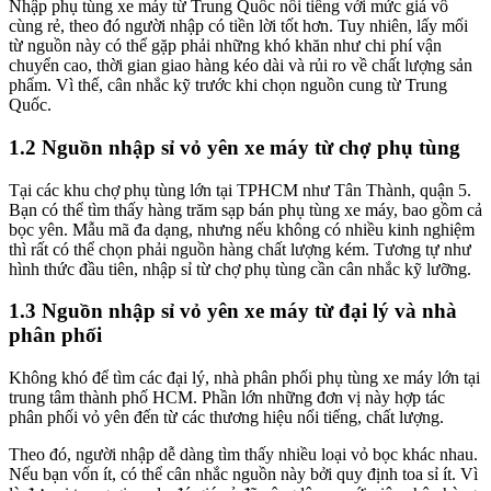
Nhập phụ tùng xe máy từ Trung Quốc nổi tiếng với mức giá vô
cùng rẻ, theo đó người nhập có tiền lời tốt hơn. Tuy nhiên, lấy mối
từ nguồn này có thể gặp phải những khó khăn như chi phí vận
chuyển cao, thời gian giao hàng kéo dài và rủi ro về chất lượng sản
phẩm. Vì thế, cân nhắc kỹ trước khi chọn nguồn cung từ Trung
Quốc.
1.2 Nguồn nhập sỉ vỏ yên xe máy từ chợ phụ tùng
Tại các khu chợ phụ tùng lớn tại TPHCM như Tân Thành, quận 5.
Bạn có thể tìm thấy hàng trăm sạp bán phụ tùng xe máy, bao gồm cả
bọc yên. Mẫu mã đa dạng, nhưng nếu không có nhiều kinh nghiệm
thì rất có thể chọn phải nguồn hàng chất lượng kém. Tương tự như
hình thức đầu tiên, nhập sỉ từ chợ phụ tùng cần cân nhắc kỹ lưỡng.
1.3 Nguồn nhập sỉ vỏ yên xe máy từ đại lý và nhà
phân phối
Không khó để tìm các đại lý, nhà phân phối phụ tùng xe máy lớn tại
trung tâm thành phố HCM. Phần lớn những đơn vị này hợp tác
phân phối vỏ yên đến từ các thương hiệu nổi tiếng, chất lượng.
Theo đó, người nhập dễ dàng tìm thấy nhiều loại vỏ bọc khác nhau.
Nếu bạn vốn ít, có thể cân nhắc nguồn này bởi quy định toa sỉ ít. Vì