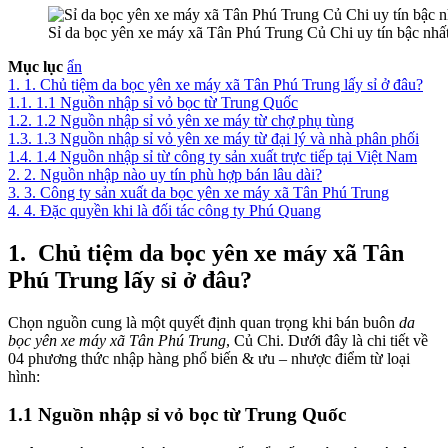
Sỉ da bọc yên xe máy xã Tân Phú Trung Củ Chi uy tín bậc nhấ
Mục lục
ẩn
1.
1. Chủ tiệm da bọc yên xe máy xã Tân Phú Trung lấy sỉ ở đâu?
1.1.
1.1 Nguồn nhập sỉ vỏ bọc từ Trung Quốc
1.2.
1.2 Nguồn nhập sỉ vỏ yên xe máy từ chợ phụ tùng
1.3.
1.3 Nguồn nhập sỉ vỏ yên xe máy từ đại lý và nhà phân phối
1.4.
1.4 Nguồn nhập sỉ từ công ty sản xuất trực tiếp tại Việt Nam
2.
2. Nguồn nhập nào uy tín phù hợp bán lâu dài?
3.
3. Công ty sản xuất da bọc yên xe máy xã Tân Phú Trung
4.
4. Đặc quyền khi là đối tác công ty Phú Quang
1.
Chủ tiệm da bọc yên xe máy xã Tân
Phú Trung lấy sỉ ở đâu?
Chọn nguồn cung là một quyết định quan trọng khi bán buôn
da
bọc yên xe máy xã Tân Phú Trung
, Củ Chi. Dưới đây là chi tiết về
04 phương thức nhập hàng phổ biến & ưu – nhược điểm từ loại
hình:
1.1 Nguồn nhập sỉ vỏ bọc từ Trung Quốc