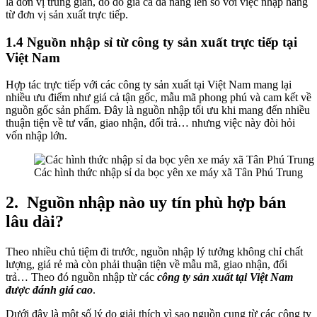
là đơn vị trung gian, do đó giá cả đã nâng lên so với việc nhập hàng
từ đơn vị sản xuất trực tiếp.
1.4 Nguồn nhập sỉ từ công ty sản xuất trực tiếp tại
Việt Nam
Hợp tác trực tiếp với các công ty sản xuất tại Việt Nam mang lại
nhiều ưu điểm như giá cả tận gốc, mẫu mã phong phú và cam kết về
nguồn gốc sản phẩm. Đây là nguồn nhập tối ưu khi mang đến nhiều
thuận tiện về tư vấn, giao nhận, đổi trả… nhưng việc này đòi hỏi
vốn nhập lớn.
Các hình thức nhập sỉ da bọc yên xe máy xã Tân Phú Trung
2.
Nguồn nhập nào uy tín phù hợp bán
lâu dài?
Theo nhiều chủ tiệm đi trước, nguồn nhập lý tưởng không chỉ chất
lượng, giá rẻ mà còn phải thuận tiện về mẫu mã, giao nhận, đổi
trả… Theo đó nguồn nhập từ các
công ty sản xuất tại Việt Nam
được đánh giá cao
.
Dưới đây là một số lý do giải thích vì sao nguồn cung từ các công ty