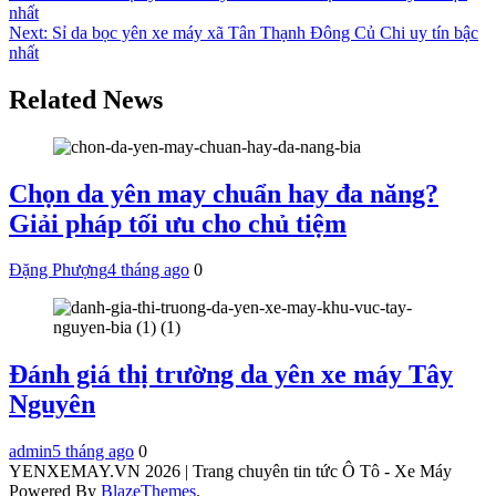
nhất
hướng
Next:
Sỉ da bọc yên xe máy xã Tân Thạnh Đông Củ Chi uy tín bậc
bài
nhất
viết
Related News
Chọn da yên may chuẩn hay đa năng?
Giải pháp tối ưu cho chủ tiệm
Đặng Phượng
4 tháng ago
0
Đánh giá thị trường da yên xe máy Tây
Nguyên
admin
5 tháng ago
0
YENXEMAY.VN 2026 | Trang chuyên tin tức Ô Tô - Xe Máy
Powered By
BlazeThemes
.