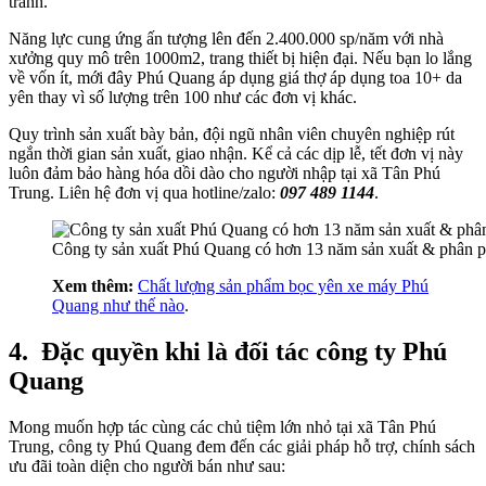
tranh.
Năng lực cung ứng ấn tượng lên đến 2.400.000 sp/năm với nhà
xưởng quy mô trên 1000m2, trang thiết bị hiện đại. Nếu bạn lo lắng
về vốn ít, mới đây Phú Quang áp dụng giá thợ áp dụng toa 10+ da
yên thay vì số lượng trên 100 như các đơn vị khác.
Quy trình sản xuất bày bản, đội ngũ nhân viên chuyên nghiệp rút
ngắn thời gian sản xuất, giao nhận. Kể cả các dịp lễ, tết đơn vị này
luôn đảm bảo hàng hóa dồi dào cho người nhập tại xã Tân Phú
Trung. Liên hệ đơn vị qua hotline/zalo:
097 489 1144
.
Công ty sản xuất Phú Quang có hơn 13 năm sản xuất & phân p
Xem thêm:
Chất lượng sản phẩm bọc yên xe máy Phú
Quang như thế nào
.
4.
Đặc quyền khi là đối tác công ty Phú
Quang
Mong muốn hợp tác cùng các chủ tiệm lớn nhỏ tại xã Tân Phú
Trung, công ty Phú Quang đem đến các giải pháp hỗ trợ, chính sách
ưu đãi toàn diện cho người bán như sau: