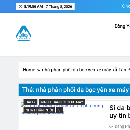
Skip
Chọ
8:19:56 AM
7 Tháng 8, 2026
to
content
Dòng Y
N
Yên Xe Máy – Trang Thông 
Tổng hợp thông tin mua, bán, gia công, sản xuất phụ k
Nam
Chọ
Home
nhà phân phối da bọc yên xe máy xã Tân 
Thẻ:
nhà phân phối da bọc yên xe máy
ĐẠI LÝ
KINH DOANH YÊN XE MÁY
Sỉ da 
NHÀ PHÂN PHỐI
SỈ
uy tín
Đặng P