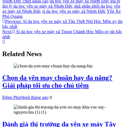
Nhơn Đức chiết khấu cao
da bọc yên xe máy xã Nhơn Đức giá rẻ
đại lý da bọc yên xe máy xã Nhơn Đức
nhà phân phối da bọc yên
xe máy xã Nhơn Đức
sỉ da bọc yên xe máy xã Nhơn Đức
Yên Xe
Phú Quang
Điều
Previous:
Sỉ da bọc yên xe máy xã Tân Thới Nhì Hóc Môn uy tín
bậc nhất
hướng
Next:
Sỉ da bọc yên xe máy xã Trung Chánh Hóc Môn uy tín bậc
bài
nhất
viết
Related News
Chọn da yên may chuẩn hay đa năng?
Giải pháp tối ưu cho chủ tiệm
Đặng Phượng
4 tháng ago
0
Đánh giá thị trường da yên xe máy Tây