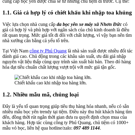
cung cấp bọc yên được chia sẻ từ những chủ tiệm đi trước. Cụ thể:
1.1. Giá cả hợp lý có chiết khấu khi nhập toa khủng
Việc lựa chọn nhà cung cấp
da bọc yên xe máy xã Nhơn Đức
có
giá cả hợp lý và phù hợp với ngân sách của chủ kinh doanh là điều
rất quan trọng. Mức giá tốt đi đôi với chất lượng, vì vậy bạn nên tìm
nhà xưởng cân bằng cả yếu tố trên.
Tại Việt Nam
công ty Phú Quang
là nhà sản xuất được nhiều đối tác
đánh giá cao. Chủ động trong các khâu sản xuất, ưu đãi giá nhập
nguyên vật liệu thấp cùng quy trình sản xuất bài bản. Theo đó hàng
hóa đạt tiêu chuẩn chất lượng vượt trội với mức giá tận gốc.
Chiết khấu cao khi nhập toa hàng lớn.
1.2. Nhiều mẫu mã, chủng loại
Đây là yếu tố quan trọng giúp tiêu thụ hàng hóa nhanh, nếu có sẵn
nhiều mẫu bọc yên trendy tại tiệm. Điều này thu hút khách hàng tìm
đến, đồng thời rút ngắn thời gian đưa ra quyết định chọn mua của
khách hàng. Hợp tác cùng công ty Phú Quang, chủ tiệm có 1000+
mẫu vỏ bọc, liên hệ qua hotline/zalo:
097 489 1144
.