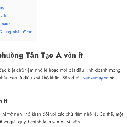
ang
y tín
ế nào?
ú Quang nhận được
phường Tân Tạo A vốn ít
đặc biệt chủ tiệm nhỏ lẻ hoặc mới bắt đầu kinh doanh mong
khấu cao là điều khá khó khăn. Bên dưới,
yenxemay.vn
sẽ
 ít
khi trở nên khó khăn đối với các chủ tiệm nhỏ lẻ. Cụ thể, một
 và giải quyết chính là là vấn đề về vốn.