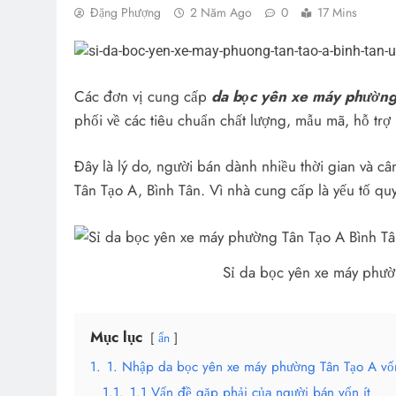
Đặng Phượng
2 Năm Ago
0
17 Mins
Các đơn vị cung cấp
da bọc yên xe máy phườn
phối về các tiêu chuẩn chất lượng, mẫu mã, hỗ trợ
Đây là lý do, người bán dành nhiều thời gian và 
Tân Tạo A, Bình Tân. Vì nhà cung cấp là yếu tố q
Sỉ da bọc yên xe máy phườn
Mục lục
ẩn
1.
1. Nhập da bọc yên xe máy phường Tân Tạo A vốn
1.1.
1.1 Vấn đề gặp phải của người bán vốn ít