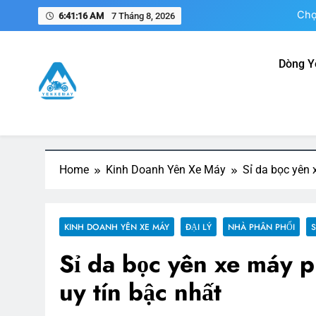
Skip
6:41:16 AM
7 Tháng 8, 2026
to
content
Dòng Y
N
Chọ
Yên Xe Máy – Trang Thông 
Tổng hợp thông tin mua, bán, gia công, sản xuất phụ k
Nam
Home
Kinh Doanh Yên Xe Máy
Sỉ da bọc yên
KINH DOANH YÊN XE MÁY
ĐẠI LÝ
NHÀ PHÂN PHỐI
S
Sỉ da bọc yên xe máy 
uy tín bậc nhất