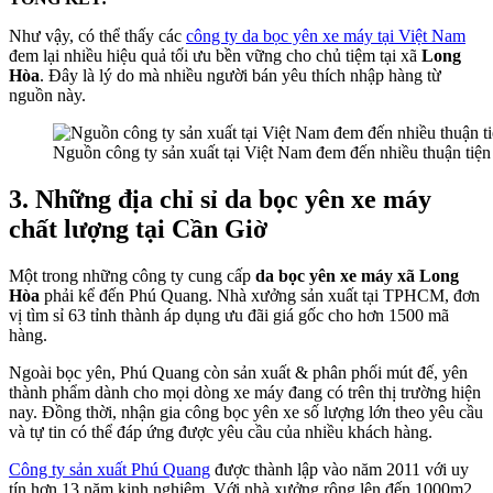
Như vậy, có thể thấy các
công ty da bọc yên xe máy tại Việt Nam
đem lại nhiều hiệu quả tối ưu bền vững cho chủ tiệm tại xã
Long
Hòa
. Đây là lý do mà nhiều người bán yêu thích nhập hàng từ
nguồn này.
Nguồn công ty sản xuất tại Việt Nam đem đến nhiều thuận tiệ
3. Những địa chỉ sỉ da bọc yên xe máy
chất lượng tại Cần Giờ
Một trong những công ty cung cấp
da bọc yên xe máy xã Long
Hòa
phải kể đến Phú Quang. Nhà xưởng sản xuất tại TPHCM, đơn
vị tìm sỉ 63 tỉnh thành áp dụng ưu đãi giá gốc cho hơn 1500 mã
hàng.
Ngoài bọc yên, Phú Quang còn sản xuất & phân phối mút đế, yên
thành phẩm dành cho mọi dòng xe máy đang có trên thị trường hiện
nay. Đồng thời, nhận gia công bọc yên xe số lượng lớn theo yêu cầu
và tự tin có thể đáp ứng được yêu cầu của nhiều khách hàng.
Công ty sản xuất Phú Quang
được thành lập vào năm 2011 với uy
tín hơn 13 năm kinh nghiệm. Với nhà xưởng rộng lên đến 1000m2,