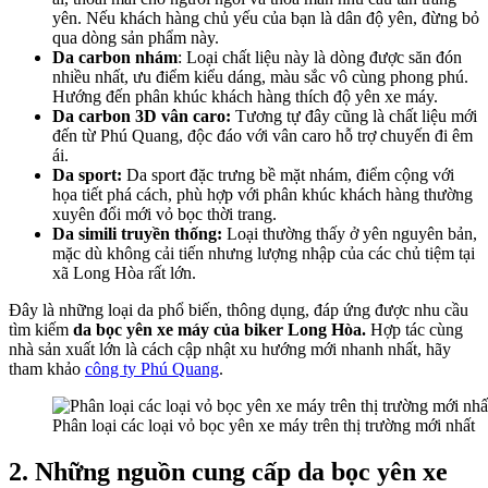
yên. Nếu khách hàng chủ yếu của bạn là dân độ yên, đừng bỏ
qua dòng sản phẩm này.
Da carbon nhám
: Loại chất liệu này là dòng được săn đón
nhiều nhất, ưu điểm kiểu dáng, màu sắc vô cùng phong phú.
Hướng đến phân khúc khách hàng thích độ yên xe máy.
Da carbon 3D vân caro:
Tương tự đây cũng là chất liệu mới
đến từ Phú Quang, độc đáo với vân caro hỗ trợ chuyến đi êm
ái.
Da sport:
Da sport đặc trưng bề mặt nhám, điểm cộng với
họa tiết phá cách, phù hợp với phân khúc khách hàng thường
xuyên đổi mới vỏ bọc thời trang.
Da simili truyền thống:
Loại thường thấy ở yên nguyên bản,
mặc dù không cải tiến nhưng lượng nhập của các chủ tiệm tại
xã Long Hòa rất lớn.
Đây là những loại da phổ biến, thông dụng, đáp ứng được nhu cầu
tìm kiếm
da bọc yên xe máy của biker Long Hòa.
Hợp tác cùng
nhà sản xuất lớn là cách cập nhật xu hướng mới nhanh nhất, hãy
tham khảo
công ty Phú Quang
.
Phân loại các loại vỏ bọc yên xe máy trên thị trường mới nhất
2. Những nguồn cung cấp da bọc yên xe