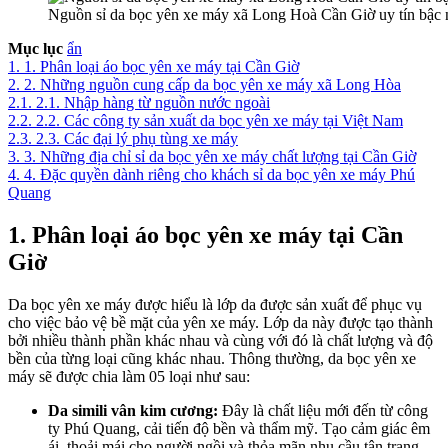
Nguồn sỉ da bọc yên xe máy xã Long Hoà Cần Giờ uy tín bậc 
Mục lục
ẩn
1.
1. Phân loại áo bọc yên xe máy tại Cần Giờ
2.
2. Những nguồn cung cấp da bọc yên xe máy xã Long Hòa
2.1.
2.1. Nhập hàng từ nguồn nước ngoài
2.2.
2.2. Các công ty sản xuất da bọc yên xe máy tại Việt Nam
2.3.
2.3. Các đại lý phụ tùng xe máy
3.
3. Những địa chỉ sỉ da bọc yên xe máy chất lượng tại Cần Giờ
4.
4. Đặc quyền dành riêng cho khách sỉ da bọc yên xe máy Phú
Quang
1. Phân loại áo bọc yên xe máy tại Cần
Giờ
Da bọc yên xe máy được hiểu là lớp da được sản xuất để phục vụ
cho việc bảo vệ bề mặt của yên xe máy. Lớp da này được tạo thành
bởi nhiều thành phần khác nhau và cùng với đó là chất lượng và độ
bền của từng loại cũng khác nhau. Thông thường, da bọc yên xe
máy sẽ được chia làm 05 loại như sau:
Da simili vân kim cương:
Đây là chất liệu mới đến từ công
ty Phú Quang, cải tiến độ bền và thẩm mỹ. Tạo cảm giác êm
ái, thoải mái cho người ngồi và thỏa mãn nhu cầu tân trang