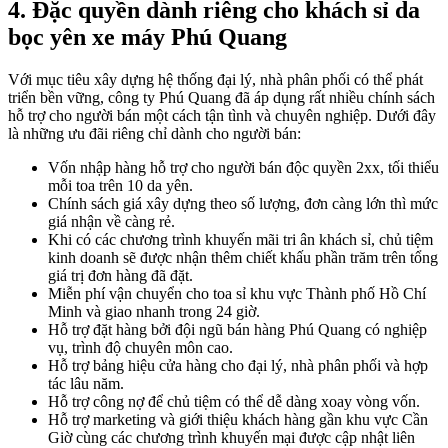
4. Đặc quyền dành riêng cho khách sỉ da
bọc yên xe máy Phú Quang
Với mục tiêu xây dựng hệ thống đại lý, nhà phân phối có thể phát
triển bền vững, công ty Phú Quang đã áp dụng rất nhiều chính sách
hỗ trợ cho người bán một cách tận tình và chuyên nghiệp. Dưới đây
là những ưu đãi riêng chỉ dành cho người bán:
Vốn nhập hàng hỗ trợ cho người bán độc quyền 2xx, tối thiểu
mỗi toa trên 10 da yên.
Chính sách giá xây dựng theo số lượng, đơn càng lớn thì mức
giá nhận về càng rẻ.
Khi có các chương trình khuyến mãi tri ân khách sỉ, chủ tiệm
kinh doanh sẽ được nhận thêm chiết khấu phần trăm trên tổng
giá trị đơn hàng đã đặt.
Miễn phí vận chuyển cho toa sỉ khu vực Thành phố Hồ Chí
Minh và giao nhanh trong 24 giờ.
Hỗ trợ đặt hàng bởi đội ngũ bán hàng Phú Quang có nghiệp
vụ, trình độ chuyên môn cao.
Hỗ trợ bảng hiệu cửa hàng cho đại lý, nhà phân phối và hợp
tác lâu năm.
Hỗ trợ công nợ để chủ tiệm có thể dễ dàng xoay vòng vốn.
Hỗ trợ marketing và giới thiệu khách hàng gần khu vực Cần
Giờ cùng các chương trình khuyến mại được cập nhật liên