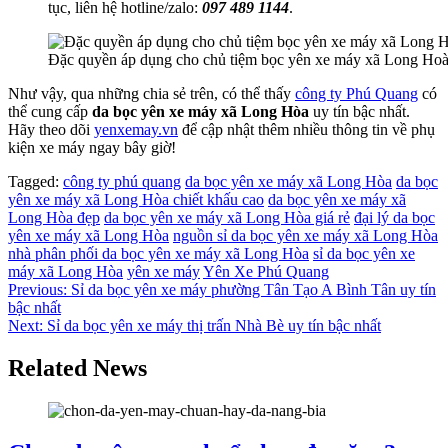
tục, liên hệ hotline/zalo:
097 489 1144
.
Đặc quyền áp dụng cho chủ tiệm bọc yên xe máy xã Long Hoà
Như vậy, qua những chia sẻ trên, có thể thấy
công ty Phú Quang
có
thể cung cấp
da bọc yên xe máy xã Long Hòa
uy tín bậc nhất.
Hãy theo dõi
yenxemay.vn
để cập nhật thêm nhiều thông tin về phụ
kiện xe máy ngay bây giờ!
Tagged:
công ty phú quang
da bọc yên xe máy xã Long Hòa
da bọc
yên xe máy xã Long Hòa chiết khấu cao
da bọc yên xe máy xã
Long Hòa đẹp
da bọc yên xe máy xã Long Hòa giá rẻ
đại lý da bọc
yên xe máy xã Long Hòa
nguồn sỉ da bọc yên xe máy xã Long Hòa
nhà phân phối da bọc yên xe máy xã Long Hòa
sỉ da bọc yên xe
máy xã Long Hòa
yên xe máy
Yên Xe Phú Quang
Điều
Previous:
Sỉ da bọc yên xe máy phường Tân Tạo A Bình Tân uy tín
bậc nhất
hướng
Next:
Sỉ da bọc yên xe máy thị trấn Nhà Bè uy tín bậc nhất
bài
Related News
viết