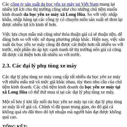
Các
công ty sản xuất da bọc yên xe máy tại Việt Nam
mang lại
nhiều lợi ích cho thị trường cũng như cho những chủ tiệm muốn
kinh doanh
da bọc yên xe máy xã Long Hòa
. So với việc nhập
khẩu, nhập hàng tại các công ty có chuyên môn sản xuất sẽ đem lại
được nhiều lợi ích kinh tế hơn.
Việc lựa chọn mẫu mã cũng như thỏa thuận giá cả sẽ thuận tiện, dễ
dàng hơn so với việc sử dụng phương pháp khác. Hiện nay, việc sản
xuất da bọc yên xe máy cũng đã được cải thiện hơn rất nhiều so với
trước, một phần do áp lực cạnh tranh từ thị trường nên giá cả cũng
đã được cải thiện hơn rất nhiều so với trước.
2.3. Các đại lý phụ tùng xe máy
Các đại lý phụ tùng xe máy cung cấp rất nhiều da bọc yên xe máy
với nhiều mẫu mã và mức giá khác nhau, tùy theo nhu cầu của chủ
tiệm kinh doanh. Các chủ tiệm kinh doanh da
bọc yên xe máy tại
xã Long Hòa
có thể thử mua sỉ tại các đại lý phụ tùng xe máy.
Một số lưu ý khi lấy mối da bọc yên xe máy tại các đại lý phụ tùng
xe máy là về giá cả. Chính vì đã quan trung gian, do đó giá cả
không quá ưu đãi theo đó lợi nhuận mà người bán đạt được không
quá cao.
TỔNG KẾT: