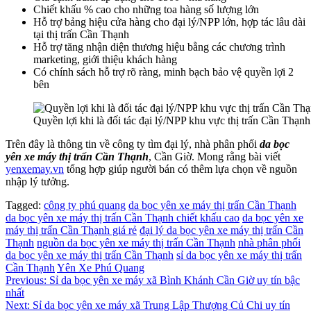
Chiết khấu % cao cho những toa hàng số lượng lớn
Hỗ trợ bảng hiệu cửa hàng cho đại lý/NPP lớn, hợp tác lâu dài
tại thị trấn Cần Thạnh
Hỗ trợ tăng nhận diện thương hiệu bằng các chương trình
marketing, giới thiệu khách hàng
Có chính sách hỗ trợ rõ ràng, minh bạch bảo vệ quyền lợi 2
bên
Quyền lợi khi là đối tác đại lý/NPP khu vực thị trấn Cần Thạnh
Trên đây là thông tin về công ty tìm đại lý, nhà phân phối
da bọc
yên xe máy thị trấn Cần Thạnh
, Cần Giờ. Mong rằng bài viết
yenxemay.vn
tổng hợp giúp người bán có thêm lựa chọn về nguồn
nhập lý tưởng.
Tagged:
công ty phú quang
da bọc yên xe máy thị trấn Cần Thạnh
da bọc yên xe máy thị trấn Cần Thạnh chiết khấu cao
da bọc yên xe
máy thị trấn Cần Thạnh giá rẻ
đại lý da bọc yên xe máy thị trấn Cần
Thạnh
nguồn da bọc yên xe máy thị trấn Cần Thạnh
nhà phân phối
da bọc yên xe máy thị trấn Cần Thạnh
sỉ da bọc yên xe máy thị trấn
Cần Thạnh
Yên Xe Phú Quang
Điều
Previous:
Sỉ da bọc yên xe máy xã Bình Khánh Cần Giờ uy tín bậc
nhất
hướng
Next:
Sỉ da bọc yên xe máy xã Trung Lập Thượng Củ Chi uy tín