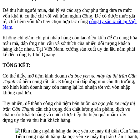
Để thu hút người mua, đại lý và các sạp chợ phụ tùng đưa ra mức
vốn khá ít, cụ thể chỉ với vài trăm nghìn đồng. Để có được mức giá
rẻ, chủ tiệm vốn lớn hãy chọn hợp tác cùng
công ty sản xuất tại Việt
Nam
.
Không chỉ giảm chi phí nhập hàng còn tạo điều kiện để đa dạng hóa
mẫu mã, đáp ứng nhu cầu và sở thích của nhiều đối tượng khách
hàng khác nhau. Tại Việt Nam, xưởng sản xuất uy tín lâu năm phải
kể đến công ty Phú Quang.
TỔNG KẾT:
Có thể thấy, mở tiệm kinh doanh
da bọc yên xe máy tại thị trấn Cần
Thạnh
có tiềm năng rất lớn. Không chỉ đáp ứng nhu cầu thị trường,
mô hình kinh doanh này còn mang lại lợi nhuận tốt với vốn nhập
không quá lớn.
Tuy nhiên, để thành công chủ tiệm bán buôn
da bọc yên xe máy thị
trấn Cần Thạnh
cần chú trọng đến chất lượng sản phẩm, dịch vụ
chăm sóc khách hàng và chiến lược tiếp thị hiệu quả nhằm xây
dựng uy tín và thu hút khách hàng.
Tiềm năng ngành hàng da bọc yên xe máy thị trấn Cần Thạnh,