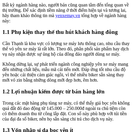
Bất kỳ ngành hàng nào, người bán cũng quan tâm đến tổng quan về
thị trường. Để xác định tiềm năng ở thời điểm hiện tại và tương lai,
hãy tham khảo thông tin mà
yenxemay.vn
tổng hợp về ngành hàng
này:
1.1 Phụ kiện thay thế thu hút khách hàng đông
Cần Thạnh là khu vực có lượng xe máy lưu thông cao, nhu cầu thay
thế vỏ yên xe máy là rất lớn. Theo đó, phân phối sản phẩm hay dịch
vụ này nhận được sự ủng hộ của đông đảo người dùng xe máy.
Không dừng lại, sự phát triển ngành công nghiệp yên xe máy mang
đến những chất liệu, mẫu mã cải tiến mới. Đáp ứng tốt nhu cầu độ
yên hoặc cải thiện cảm giác ngồi, vì thế nhiều biker sẵn sàng thay
mới vỏ zin bằng những dòng mới đẹp hơn, êm hơn.
1.2 Lợi nhuận kiếm được từ bán hàng lớn
Trong các mặt hàng phụ tùng xe máy, có thể thấy giá bọc yên không
quá đắt đỏ dao động từ 145.000 – 250.000đ ngoài ra chủ tiệm còn
có thêm doanh thu từ công lắp đặt. Con số này phù hợp với túi tiền
của đại đa số biker, nên họ sẵn sàng chi trả cho dịch vụ này.
1.3 Vốn nhập sỉ da bọc yên ít