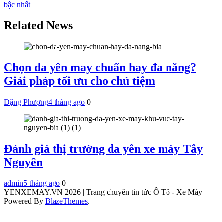
bài
bậc nhất
viết
Related News
Chọn da yên may chuẩn hay đa năng?
Giải pháp tối ưu cho chủ tiệm
Đặng Phượng
4 tháng ago
0
Đánh giá thị trường da yên xe máy Tây
Nguyên
admin
5 tháng ago
0
YENXEMAY.VN 2026 | Trang chuyên tin tức Ô Tô - Xe Máy
Powered By
BlazeThemes
.