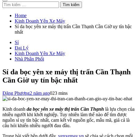
Tìm
kiếm
cho:
Home
Kinh Doanh Yên Xe Máy
Sỉ da bọc yên xe máy thị trấn Cần Thạnh Cần Giờ uy tín bậc
nhất
Sỉ
Đại Lý
Kinh Doanh Yên Xe Máy
Nhà Phân Phối
Sỉ da bọc yên xe máy thị trấn Cần Thạnh
Cần Giờ uy tín bậc nhất
Đặng Phượng
2 năm ago
0
23 mins
Kinh doanh
da bọc yên xe máy thị trấn Cần Thạnh
là lựa chọn của
nhiều người khi khởi nghiệp. Tuy nhiên làm thế nào để tìm được
nguồn sỉ uy tín bậc nhất, cam kết về nguồn gốc, mẫu mã, giá cả là
câu hỏi khiến nhiều người đau đầu.
Trong bài viết bên dưới đây,
yenxemay.vn
sẽ chia sẻ cách chọn mối