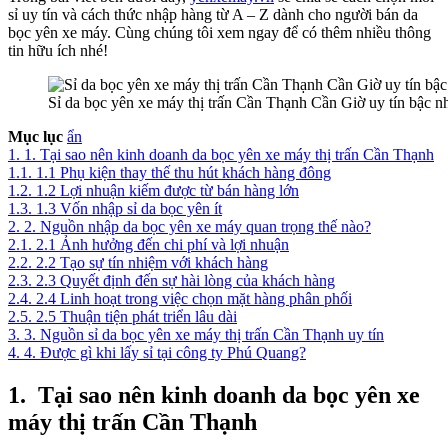
sỉ uy tín và cách thức nhập hàng từ A – Z dành cho người bán da
bọc yên xe máy. Cùng chúng tôi xem ngay để có thêm nhiều thông
tin hữu ích nhé!
Sỉ da bọc yên xe máy thị trấn Cần Thạnh Cần Giờ uy tín bậc n
Mục lục
ẩn
1.
1. Tại sao nên kinh doanh da bọc yên xe máy thị trấn Cần Thạnh
1.1.
1.1 Phụ kiện thay thế thu hút khách hàng đông
1.2.
1.2 Lợi nhuận kiếm được từ bán hàng lớn
1.3.
1.3 Vốn nhập sỉ da bọc yên ít
2.
2. Nguồn nhập da bọc yên xe máy quan trọng thế nào?
2.1.
2.1 Ảnh hưởng đến chi phí và lợi nhuận
2.2.
2.2 Tạo sự tín nhiệm với khách hàng
2.3.
2.3 Quyết định đến sự hài lòng của khách hàng
2.4.
2.4 Linh hoạt trong việc chọn mặt hàng phân phối
2.5.
2.5 Thuận tiện phát triển lâu dài
3.
3. Nguồn sỉ da bọc yên xe máy thị trấn Cần Thạnh uy tín
4.
4. Được gì khi lấy sỉ tại công ty Phú Quang?
1.
Tại sao nên kinh doanh
da bọc yên xe
máy thị trấn Cần Thạnh