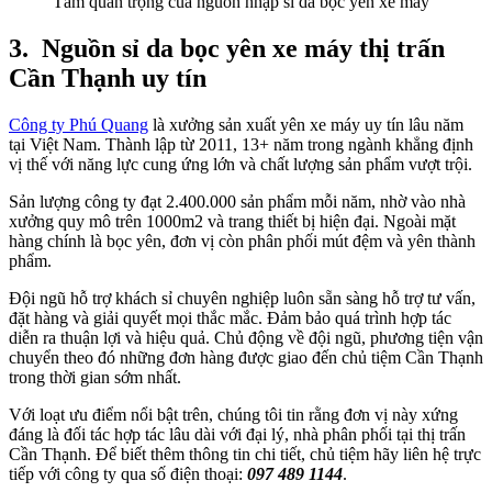
Tầm quan trọng của nguồn nhập sỉ da bọc yên xe máy
3.
Nguồn sỉ da bọc yên xe máy thị trấn
Cần Thạnh uy tín
Công ty Phú Quang
là xưởng sản xuất yên xe máy uy tín lâu năm
tại Việt Nam. Thành lập từ 2011, 13+ năm trong ngành khẳng định
vị thế với năng lực cung ứng lớn và chất lượng sản phẩm vượt trội.
Sản lượng công ty đạt 2.400.000 sản phẩm mỗi năm, nhờ vào nhà
xưởng quy mô trên 1000m2 và trang thiết bị hiện đại. Ngoài mặt
hàng chính là bọc yên, đơn vị còn phân phối mút đệm và yên thành
phẩm.
Đội ngũ hỗ trợ khách sỉ chuyên nghiệp luôn sẵn sàng hỗ trợ tư vấn,
đặt hàng và giải quyết mọi thắc mắc. Đảm bảo quá trình hợp tác
diễn ra thuận lợi và hiệu quả. Chủ động về đội ngũ, phương tiện vận
chuyển theo đó những đơn hàng được giao đến chủ tiệm Cần Thạnh
trong thời gian sớm nhất.
Với loạt ưu điểm nổi bật trên, chúng tôi tin rằng đơn vị này xứng
đáng là đối tác hợp tác lâu dài với đại lý, nhà phân phối tại thị trấn
Cần Thạnh. Để biết thêm thông tin chi tiết, chủ tiệm hãy liên hệ trực
tiếp với công ty qua số điện thoại:
097 489 1144
.