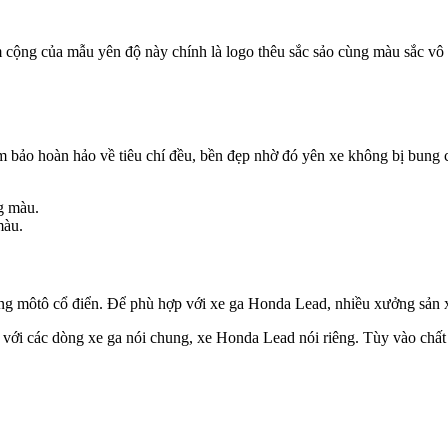
ểm cộng của mẫu yên độ này chính là logo thêu sắc sảo cùng màu sắc v
 bảo hoàn hảo về tiêu chí đều, bền đẹp nhờ đó yên xe không bị bung ch
màu.
g môtô cổ điển. Để phù hợp với xe ga Honda Lead, nhiều xưởng sản xuấ
p với các dòng xe ga nói chung, xe Honda Lead nói riêng. Tùy vào chấ