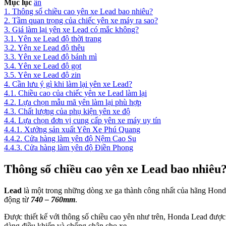
Mục lục
ẩn
1.
Thông số chiều cao yên xe Lead bao nhiêu?
2.
Tầm quan trọng của chiếc yên xe máy ra sao?
3.
Giá làm lại yên xe Lead có mắc không?
3.1.
Yên xe Lead độ thời trang
3.2.
Yên xe Lead độ thêu
3.3.
Yên xe Lead độ bánh mì
3.4.
Yên xe Lead độ gọt
3.5.
Yên xe Lead độ zin
4.
Cần lưu ý gì khi làm lại yên xe Lead?
4.1.
Chiều cao của chiếc yên xe Lead làm lại
4.2.
Lựa chọn mẫu mã yên làm lại phù hợp
4.3.
Chất lượng của phụ kiện yên xe độ
4.4.
Lựa chọn đơn vị cung cấp yên xe máy uy tín
4.4.1.
Xưởng sản xuất Yên Xe Phú Quang
4.4.2.
Cửa hàng làm yên độ Nệm Cao Su
4.4.3.
Cửa hàng làm yên độ Điền Phong
Thông số chiều cao yên xe Lead bao nhiêu
Lead
là một trong những dòng xe ga thành công nhất của hãng Honda
động từ
740 – 760mm
.
Được thiết kế với thông số chiều cao yên như trên, Honda Lead được
dàng điều khiển và chống chân cho xe.