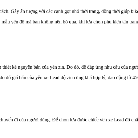
 cách. Gây ấn tượng với các cạnh gọt nhỏ thời trang, đồng thời giúp bi
 là mẫu yên độ mà bạn không nên bỏ qua, khi lựa chọn phụ kiện tân tr
ch thiết kế nguyên bản của yên zin. Do đó, để đáp ứng nhu cầu của ngư
 do đó giá bán của yên xe Lead độ zin cũng khá hợp lý, dao động từ 4
uyến đi của người dùng. Để chọn lựa được chiếc yên xe Lead độ chất l