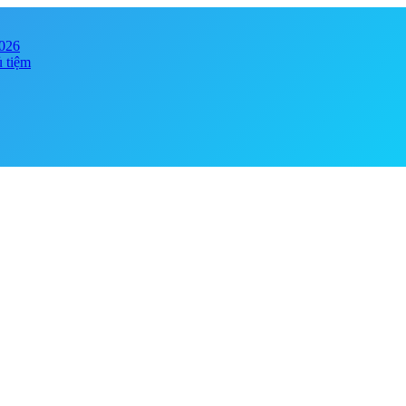
2026
ủ tiệm
y online đảm bảo chính hãng, giá tốt . Đa dạng phong phú chủng loại