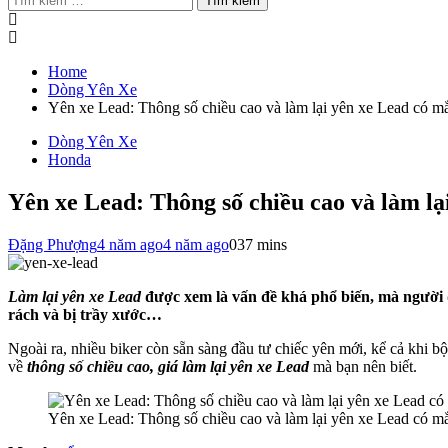
kiếm
cho:
Home
Dòng Yên Xe
Yên xe Lead: Thông số chiều cao và làm lại yên xe Lead có m
Dòng Yên Xe
Honda
Yên xe Lead: Thông số chiều cao và làm l
Đặng Phượng
4 năm ago
4 năm ago
0
37 mins
Làm lại yên xe Lead
được xem là vấn đề khá phổ biến, mà người 
rách và bị trầy xước…
Ngoài ra, nhiều biker còn sẵn sàng đầu tư chiếc yên mới, kể cả khi 
về
thông số chiều cao, giá làm lại yên xe Lead
mà bạn nên biết.
Yên xe Lead: Thông số chiều cao và làm lại yên xe Lead có m