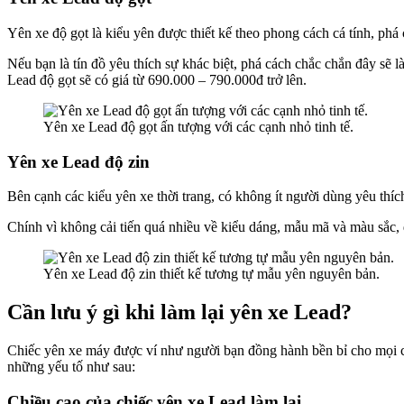
Yên xe độ gọt là kiểu yên được thiết kế theo phong cách cá tính, phá
Nếu bạn là tín đồ yêu thích sự khác biệt, phá cách chắc chắn đây sẽ
Lead độ gọt sẽ có giá từ 690.000 – 790.000đ trở lên.
Yên xe Lead độ gọt ấn tượng với các cạnh nhỏ tinh tế.
Yên xe Lead độ zin
Bên cạnh các kiểu yên xe thời trang, có không ít người dùng yêu thí
Chính vì không cải tiến quá nhiều về kiểu dáng, mẫu mã và màu sắc,
Yên xe Lead độ zin thiết kế tương tự mẫu yên nguyên bản.
Cần lưu ý gì khi làm lại yên xe Lead?
Chiếc yên xe máy được ví như người bạn đồng hành bền bỉ cho mọi ch
những yếu tố như sau:
Chiều cao của chiếc yên xe Lead làm lại