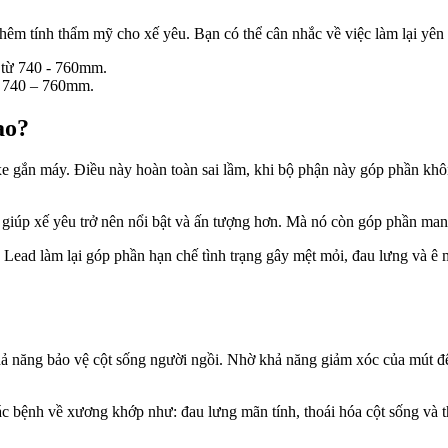
êm tính thẩm mỹ cho xế yêu. Bạn có thể cân nhắc về việc làm lại yên 
ừ 740 – 760mm.
ao?
 xe gắn máy. Điều này hoàn toàn sai lầm, khi bộ phận này góp phần khô
ỉ giúp xế yêu trở nên nổi bật và ấn tượng hơn. Mà nó còn góp phần mang
Lead làm lại góp phần hạn chế tình trạng gây mệt mỏi, đau lưng và ê 
 khả năng bảo vệ cột sống người ngồi. Nhờ khả năng giảm xóc của mút đ
các bệnh về xương khớp như: đau lưng mãn tính, thoái hóa cột sống và 