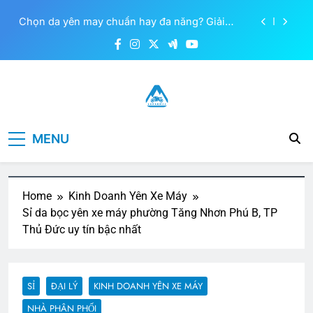
Chọn da yên may chuẩn hay đa năng? Giải
Skip
pháp tối ưu cho chủ tiệm
to
Trình làng Air Blade 125 Marvel giá 48 triệu
content
đồng
Đánh giá thị trường da yên xe máy Tây Nguyên
Nên mua xe máy điện nào? Cập nhật giá và
mẫu mới tháng 6/2026
Yên Xe Máy –
Chọn da yên may chuẩn hay đa năng? Giải
Tổng hợp thông tin mua, bán,
pháp tối ưu cho chủ tiệm
MENU
gia công, sản xuất phụ kiện yên
Trang Thông Tin
Trình làng Air Blade 125 Marvel giá 48 triệu
xe máy online đảm bảo chính
đồng
Ngành Hàng
hãng, giá tốt . Đa dạng phong
Đánh giá thị trường da yên xe máy Tây Nguyên
phú chủng loại yên xe máy
Home
Kinh Doanh Yên Xe Máy
Phụ Tùng Xe
thương hiệu hàng đầu Việt Nam
Sỉ da bọc yên xe máy phường Tăng Nhơn Phú B, TP
Thủ Đức uy tín bậc nhất
Máy
SỈ
ĐẠI LÝ
KINH DOANH YÊN XE MÁY
NHÀ PHÂN PHỐI