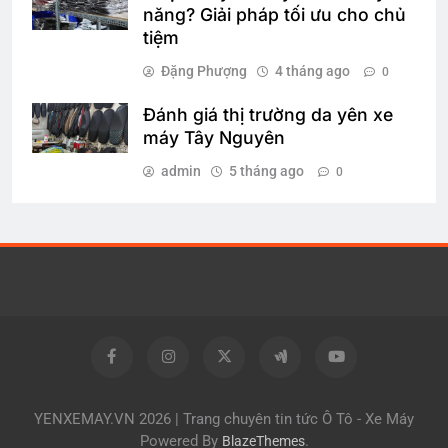
năng? Giải pháp tối ưu cho chủ
tiệm
Đặng Phượng
4 tháng ago
0
Đánh giá thị trường da yên xe
máy Tây Nguyên
admin
5 tháng ago
0
YENXEMAY.VN 2026 | Trang chuyên tin tức Ô Tô - Xe Máy
Powered By
.
BlazeThemes