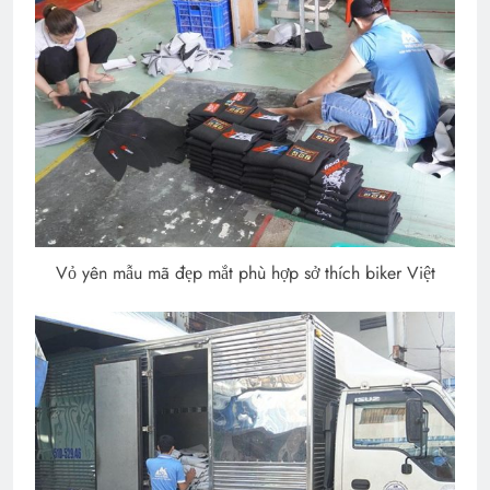
Vỏ yên mẫu mã đẹp mắt phù hợp sở thích biker Việt