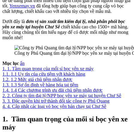
để dễ dàng phát triển nhiều chủ tiệm chọn giải pháp nguồn nhập giá
tốt.
Yenxemay.vn
đã tổng hợp giúp bạn công ty cung cấp vỏ bọc
chất lượng, chiết khấu cao với nhiều tùy chọn về mẫu mã.
Dưới đây là
đơn vị sản xuất tìm kiếm đại lý, nhà phân phối bọc
yên xe máy tại huyện Chư Sê
chiết khấu cao cho 1500+ mã hàng.
Hãy cùng chúng tôi tìm hiểu ngay để có được mối nhập như mong
muốn nhé!
Công ty Phú Quang tìm đại lý/NPP bọc yên xe máy tại huyện 
Mục lục
ẩn
1.
1. Tầm quan trọng của mối sỉ bọc yên xe máy
1.1.
1.1 Uy tín của cửa tiệm với khách hàng
1.2.
1.2 Mức giá chủ tiệm nhận được
1.3.
1.3 Sự ổn định về hàng hóa tại tiệm
1.4.
1.4 Các chương trình ưu đãi chủ tiệm nhận được
2.
2. Công ty tìm đại lý/NPP bọc yên xe máy tại huyện Chư Sê
3.
3. Đặc quyền khi trở thành đối tác công ty Phú Quang
4.
4. Cập nhật các loại vỏ bọc yên bán chạy tại Chư Sê
1.
Tầm quan trọng của mối sỉ bọc yên xe
máy