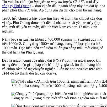
Tin vui cho chủ tiệm
bọc yên xe máy tại huyện Chư Sê
, mới đây
công ty Phú Quang
– đơn vị dẫn đầu ngành hàng này tìm đại lý, nhà
phân phối khu vực trên. Áp dụng giá ưu đãi cho toàn bộ mã hàng.
Trước hết, chúng ta hãy cùng tìm hiểu về thông tin chi tiết của đơn
vị này. Phú Quang được biết đến là nhà sản xuất yên xe máy (bọc
yên, mút đế, yên xe máy) đến từ Việt Nam có hơn 12 năm kinh
nghiệm.
Năng lực sản xuất ấn tượng 2.400.000 sp/năm, nhà xưởng quy mô
trên 1000m2. Cung ứng 1500+ mã hàng, trong đó bọc yên có hơn
1000 mẫu. Đặc biệt, nếu chủ tiệm muốn gia công mẫu mới cũng có
thể đặt hàng tại Phú Quang.
Đây là nguồn cung của nhiều đại lý/NPP trong và ngoài nước khi
mang đến nhiều giải pháp về chất lượng, giá cả, ổn định hàng hóa
và chính sách hỗ trợ chuyên nghiệp. Liên hệ hotline/zalo:
097 489
1144
để trở thành đối tác của đơn vị.
Sở hữu nhà xưởng lớn trên 1000m2, năng suất sản lượng 2.400
Công ty Phú Quang được biết đến với kinh nghiệm sản xuất tr