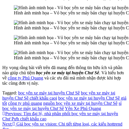
Hình ảnh minh họa – Vỏ bọc yên xe máy bán chạy tại huyện 
Hình ảnh minh họa – Vỏ bọc yên xe máy bán chạy tại huyện 
Hình ảnh minh họa – Vỏ bọc yên xe máy bán chạy tại huyện 
Hình ảnh minh họa – Vỏ bọc yên xe máy bán chạy tại huyện 
Hy vọng rằng bài viết trên đã mang đến thông tin hữu ích và phần
nào giúp chủ tiệm
bọc yên xe máy tại huyện Chư Sê
. Và hiểu hơn
về
công ty Phú Quang
và các ưu đãi mà mình nhận được khi hợp
tác cùng đơn vị này.
Tagged:
bọc yên xe máy tại huyện Chư Sê
bọc yên xe máy tại
huyện Chư Sê chiết khấu caoi
bọc yên xe máy tại huyện Chư Sê giá
tốt
công ty phú quang
nguồn bọc yên xe máy tại huyện Chư Sê
sỉ
bọc yên xe máy tại huyện Chư Sê
Yên Xe Phú Quang
Điều
Previous:
Tìm đại lý, nhà phân phối bọc yên xe máy tại huyện
Chư Pưh chiết khấu cao
hướng
Next:
Giá bọc yên xe vision: Chi tiết từng loại, các kiểu hottrend