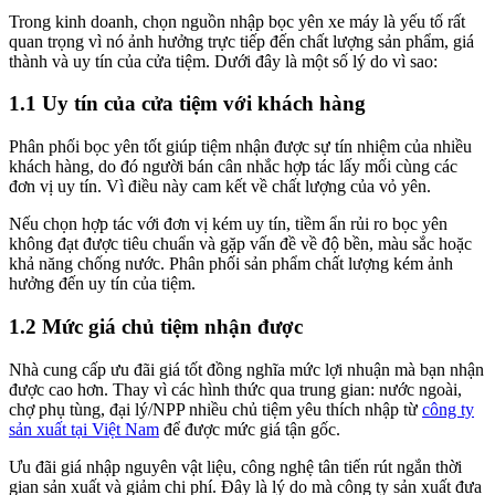
Trong kinh doanh, chọn nguồn nhập bọc yên xe máy là yếu tố rất
quan trọng vì nó ảnh hưởng trực tiếp đến chất lượng sản phẩm, giá
thành và uy tín của cửa tiệm. Dưới đây là một số lý do vì sao:
1.1 Uy tín của cửa tiệm với khách hàng
Phân phối bọc yên tốt giúp tiệm nhận được sự tín nhiệm của nhiều
khách hàng, do đó người bán cân nhắc hợp tác lấy mối cùng các
đơn vị uy tín. Vì điều này cam kết về chất lượng của vỏ yên.
Nếu chọn hợp tác với đơn vị kém uy tín, tiềm ẩn rủi ro bọc yên
không đạt được tiêu chuẩn và gặp vấn đề về độ bền, màu sắc hoặc
khả năng chống nước. Phân phối sản phẩm chất lượng kém ảnh
hưởng đến uy tín của tiệm.
1.2 Mức giá chủ tiệm nhận được
Nhà cung cấp ưu đãi giá tốt đồng nghĩa mức lợi nhuận mà bạn nhận
được cao hơn. Thay vì các hình thức qua trung gian: nước ngoài,
chợ phụ tùng, đại lý/NPP nhiều chủ tiệm yêu thích nhập từ
công ty
sản xuất tại Việt Nam
để được mức giá tận gốc.
Ưu đãi giá nhập nguyên vật liệu, công nghệ tân tiến rút ngắn thời
gian sản xuất và giảm chi phí. Đây là lý do mà công ty sản xuất đưa