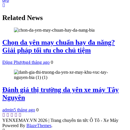
bài
đẹp
viết
Related News
Chọn da yên may chuẩn hay đa năng?
Giải pháp tối ưu cho chủ tiệm
Đặng Phượng
4 tháng ago
0
Đánh giá thị trường da yên xe máy Tây
Nguyên
admin
5 tháng ago
0
YENXEMAY.VN 2026 | Trang chuyên tin tức Ô Tô - Xe Máy
Powered By
BlazeThemes
.