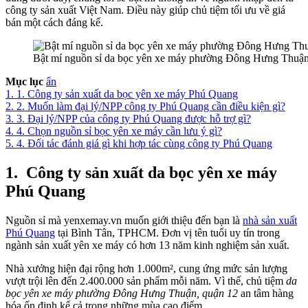
công ty sản xuất Việt Nam. Điều này giúp chủ tiệm tối ưu về giá
bán một cách đáng kể.
Bật mí nguồn sỉ da bọc yên xe máy phường Đông Hưng Thuận, 
Mục lục
ẩn
1.
1. Công ty sản xuất da bọc yên xe máy Phú Quang
2.
2. Muốn làm đại lý/NPP công ty Phú Quang cần điều kiện gì?
3.
3. Đại lý/NPP của công ty Phú Quang được hỗ trợ gì?
4.
4. Chọn nguồn sỉ bọc yên xe máy cần lưu ý gì?
5.
4. Đối tác đánh giá gì khi hợp tác cùng công ty Phú Quang
1.
Công ty sản xuất da bọc yên xe máy
Phú Quang
Nguồn sỉ mà yenxemay.vn muốn giới thiệu đến bạn là
nhà sản xuất
Phú Quang
tại Bình Tân, TPHCM. Đơn vị tên tuổi uy tín trong
ngành sản xuất yên xe máy có hơn 13 năm kinh nghiệm sản xuất.
Nhà xưởng hiện đại rộng hơn 1.000m², cung ứng mức sản lượng
vượt trội lên đến 2.400.000 sản phẩm mỗi năm. Vì thế, chủ tiệm
da
bọc yên xe máy phường
Đông Hưng Thuận
, quận 12
an tâm hàng
hóa ổn định kể cả trong những mùa cao điểm.