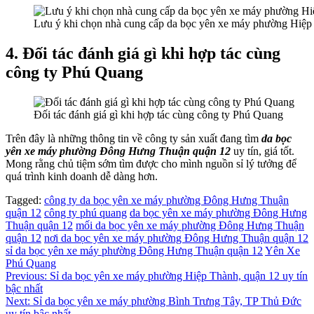
Lưu ý khi chọn nhà cung cấp da bọc yên xe máy phường Hiệp
4. Đối tác đánh giá gì khi hợp tác cùng
công ty Phú Quang
Đối tác đánh giá gì khi hợp tác cùng công ty Phú Quang
Trên đây là những thông tin về công ty sản xuất đang tìm
da bọc
yên xe máy phường Đông Hưng Thuận quận 12
uy tín, giá tốt.
Mong rằng chủ tiệm sớm tìm được cho mình nguồn sỉ lý tưởng để
quá trình kinh doanh dễ dàng hơn.
Tagged:
công ty da bọc yên xe máy phường Đông Hưng Thuận
quận 12
công ty phú quang
da bọc yên xe máy phường Đông Hưng
Thuận quận 12
mối da bọc yên xe máy phường Đông Hưng Thuận
quận 12
nơi da bọc yên xe máy phường Đông Hưng Thuận quận 12
sỉ da bọc yên xe máy phường Đông Hưng Thuận quận 12
Yên Xe
Phú Quang
Điều
Previous:
Sỉ da bọc yên xe máy phường Hiệp Thành, quận 12 uy tín
bậc nhất
hướng
Next:
Sỉ da bọc yên xe máy phường Bình Trưng Tây, TP Thủ Đức
uy tín bậc nhất