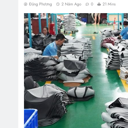
Đặng Phượng
2 Năm Ago
0
21 Mins