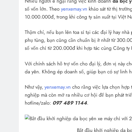
Nhiều người e ngại rằng việc kinh doanh
da bọc 
số vốn lớn. Theo
yenxemay.vn
khảo sát từ thị trườ
10.000.000đ, trong khi công ty sản xuất tại Việt
Thậm chí, nếu bạn lên toa sỉ tại các đại lý hay n
phụ tùng, bạn cũng cần chuẩn bị ít nhất từ 300.00
số vốn chỉ từ 200.000đ khi hợp tác cùng Công ty
Với chính sách hỗ trợ vốn cho đại lý, đơn vị này cho
da yên. Không ép doanh số, giúp bạn có sự linh h
Như vậy,
yenxemay.vn
cho rằng việc lựa chọn hợp t
nghiệp mà còn mở ra nhiều cơ hội để bạn phát tri
hotline/zalo:
097 489 1144
.
Bắt đầu khởi nghiệp da b