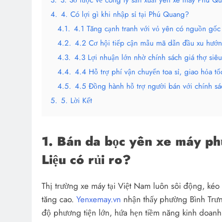
3.
3. Sơ lược về công ty sản xuất yên xe máy Phú Q
4.
4. Có lợi gì khi nhập sỉ tại Phú Quang?
4.1.
4.1 Tăng cạnh tranh với vỏ yên có nguồn gốc
4.2.
4.2 Cơ hội tiếp cận mẫu mã dẫn đầu xu hướ
4.3.
4.3 Lợi nhuận lớn nhờ chính sách giá thợ siêu
4.4.
4.4 Hỗ trợ phí vận chuyển toa sỉ, giao hỏa tố
4.5.
4.5 Đồng hành hỗ trợ người bán với chính sá
5.
5. Lời Kết
1. Bán da bọc yên xe máy ph
Liệu có rủi ro?
Thị trường xe máy tại Việt Nam luôn sôi động, kéo 
tăng cao.
Yenxemay.vn
nhận thấy phường Bình Trưng
độ phương tiện lớn, hứa hẹn tiềm năng kinh doanh