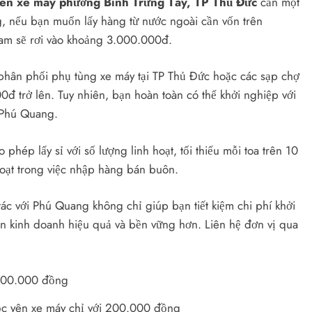
yên xe máy phường Bình Trưng Tây, TP Thủ Đức
cần một
ng, nếu bạn muốn lấy hàng từ nước ngoài cần vốn trên
 Nam sẽ rơi vào khoảng 3.000.000đ.
hà phân phối phụ tùng xe máy tại TP Thủ Đức hoặc các sạp chợ
0đ trở lên. Tuy nhiên, bạn hoàn toàn có thể khởi nghiệp với
 Phú Quang.
 phép lấy sỉ với số lượng linh hoạt, tối thiểu mỗi toa trên 10
oạt trong việc nhập hàng bán buôn.
ác với Phú Quang không chỉ giúp bạn tiết kiệm chi phí khởi
ển kinh doanh hiệu quả và bền vững hơn. Liên hệ đơn vị qua
ọc yên xe máy chỉ với 200.000 đồng