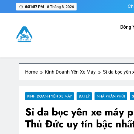
Skip
6:31:58 PM
8 Tháng 8, 2026
to
content
Dòng 
N
Yên Xe Máy – Trang Thông 
Tổng hợp thông tin mua, bán, gia công, sản xuất phụ k
Ch
Home
Kinh Doanh Yên Xe Máy
Sỉ da bọc yên 
KINH DOANH YÊN XE MÁY
ĐẠI LÝ
NHÀ PHÂN PHỐI
S
Sỉ da bọc yên xe máy 
Thủ Đức uy tín bậc nhấ