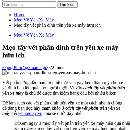
Tìm
kiếm
cho:
Home
Mẹo Về Yên Xe Máy
Mẹo tẩy vết phấn dính trên yên xe máy hữu ích
Mẹo Về Yên Xe Máy
Mẹo tẩy vết phấn dính trên yên xe máy
hữu ích
Đặng Phượng
3 năm ago
0
22 mins
Vết phấn cứng đầu bám trên bề mặt yên gây kém thẩm mỹ cho xe
và dính bẩn lên quần áo người ngồi. Vì vậy
cách tẩy vết phấn trên
yên xe máy
là chủ đề được tìm kiếm hàng đầu bởi nhiều biker.
Để làm sạch các vết phấn dính trên yên xe một cách nhanh chóng,
dễ dàng bạn đọc hãy tham khảo
3 cách tẩy vết phấn trên yên xe
máy
mà
yenxemay.vn
chia sẻ dưới đây nhé!
Xem ngay 3 mẹo tẩy vết phấn trên yên xe máy hiệu quả nhất.