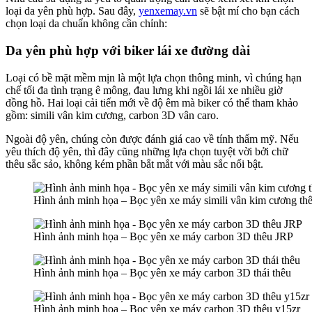
loại da yên phù hợp. Sau đây,
yenxemay.vn
sẽ bật mí cho bạn cách
chọn loại da chuẩn không cần chỉnh:
Da yên phù hợp với biker lái xe đường dài
Loại có bề mặt mềm mịn là một lựa chọn thông minh, vì chúng hạn
chế tối đa tình trạng ê mông, đau lưng khi ngồi lái xe nhiều giờ
đồng hồ. Hai loại cải tiến mới về độ êm mà biker có thể tham khảo
gồm: simili vân kim cương, carbon 3D vân caro.
Ngoài độ yên, chúng còn được đánh giá cao về tính thẩm mỹ. Nếu
yêu thích độ yên, thì đây cũng những lựa chọn tuyệt vời bởi chữ
thêu sắc sảo, không kém phần bắt mắt với màu sắc nổi bật.
Hình ảnh minh họa – Bọc yên xe máy simili vân kim cương th
Hình ảnh minh họa – Bọc yên xe máy carbon 3D thêu JRP
Hình ảnh minh họa – Bọc yên xe máy carbon 3D thái thêu
Hình ảnh minh họa – Bọc yên xe máy carbon 3D thêu y15zr