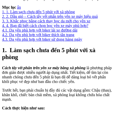
Mục lục
ẩn
1.
1. Làm sạch chưa đến 5 phút với xà phòng
2.
2. Dầu gió – Cách tẩy vết phấn trên yên xe máy hiệu quả
3.
3. Khắc phục bằng cách thay bọc da mới cho yên xe
4.
4. Bạn đã biết cách chọn bọc yên xe máy phù hợp?
4.1.
Da yên phù hợp với biker lái xe đường dài
4.2.
Da yên phù hợp với biker thích tân trang
4.3.
Da yên phù hợp với biker sử dụng hàng ngày
1.
Làm sạch chưa đến 5 phút với xà
phòng
Cách tẩy vết phấn trên yên xe máy bằng xà phòng
là phương pháp
đơn giản được nhiều người áp dụng nhất. Tiết kiệm, dễ tìm lại còn
nhanh chóng chưa đến 5 phút là bạn đã dễ dàng loại bỏ vết phấn
khôi phục vẻ đẹp như ban đầu cho chiếc yên.
Trước hết, bạn phải chuẩn bị đầy đủ các vật dụng gồm: Chậu (thau),
khăn khô, chiếc bàn chải mềm, xà phòng loại không chứa hóa chất
mạnh.
Cách thực hiện như sau: