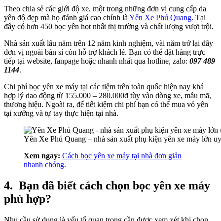
Theo chia sẻ các giới độ xe, một trong những đơn vị cung cấp da
yên độ đẹp mà họ đánh giá cao chính là
Yên Xe Phú Quang
. Tại
đây có hơn 450 bọc yên hot nhất thị trường và chất lượng vượt trội.
Nhà sản xuất lâu năm trên 12 năm kinh nghiệm, vài năm trở lại đây
đơn vị ngoài bán sỉ còn hỗ trợ khách lẻ. Bạn có thể đặt hàng trực
tiếp tại website, fanpage hoặc nhanh nhất qua hotline, zalo:
097 489
1144
.
Chi phí bọc yên xe máy tại các tiệm trên toàn quốc hiện nay khá
hợp lý dao động từ 155.000 – 280.000đ tùy vào dòng xe, mẫu mã,
thương hiệu. Ngoài ra, để tiết kiệm chi phí bạn có thể mua vỏ yên
tại xưởng và tự tay thực hiện tại nhà.
Yên Xe Phú Quang – nhà sản xuất phụ kiện yên xe máy lớn uy 
Xem ngay:
Cách bọc yên xe máy tại nhà đơn giản
nhanh chóng
.
4.
Bạn đã biết cách chọn bọc yên xe máy
phù hợp?
Nhu cầu sử dụng là yếu tố quan trọng cần được xem xét khi chọn