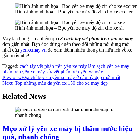
Hình ảnh minh họa – Bọc yên xe máy độ zin cho xe exciter
Hình ảnh minh họa – Bọc yên xe máy độ zin cho xe sh
Vậy là chúng ta đã điểm qua
3 cách tẩy vết phấn trên yên xe máy
đơn giản nhất. Bạn đọc đừng quên theo dõi những nội dung mới
nhất của
yenxemay.vn
để xem thêm nhiều thông tin hữu ích về xe
gắn máy nhé!
Tagged:
cách tẩy vết phấn trên yên xe máy
làm sạch yên xe máy
phấn trên yên xe máy
tẩy vết phấn trên yên xe máy
Điều
Previous:
Địa chỉ bọc da yên xe máy ở đâu rẻ, đẹp mới nhất
Next:
Top những mẫu da yên ex 150 cho xe máy đẹp
hướng
bài
Related News
viết
Mẹo xử lý yên xe máy bị thấm nước hiệu
quả, nhanh chóng