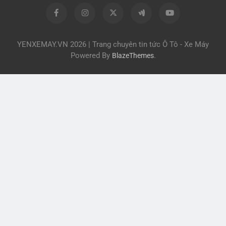
YENXEMAY.VN 2026 | Trang chuyên tin tức Ô Tô - Xe Máy
Powered By
.
BlazeThemes