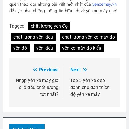
quên theo dõi những bài viết mới nhất của
yenxemay.vn
để cập nhật những thông tin hữu ích về yên xe máy nhé!
Tagged:
chất lượng yên độ
chất lượng yên kiểu
chất lượng yên xe máy độ
yên độ
yên kiểu
yên xe máy độ kiểu
Previous:
Next:
Điều
hướng
Nhập yên xe máy giá
Top 5 yên xe đẹp
sỉ ở đâu chất lượng
dành cho dân thích
bài
tốt nhất?
độ yên xe máy
viết