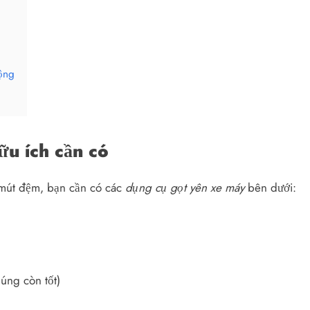
ộng
ữu ích cần có
h mút đệm, bạn cần có các
dụng cụ gọt yên xe máy
bên dưới:
úng còn tốt)