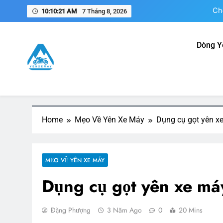
Ch
Skip
10:10:22 AM
7 Tháng 8, 2026
to
content
Dòng Y
N
Yên Xe Máy – Trang Thông 
Tổng hợp thông tin mua, bán, gia công, sản xuất phụ k
Ch
Nam
Home
Mẹo Về Yên Xe Máy
Dụng cụ gọt yên x
MẸO VỀ YÊN XE MÁY
Dụng cụ gọt yên xe má
Đặng Phượng
3 Năm Ago
0
20 Mins