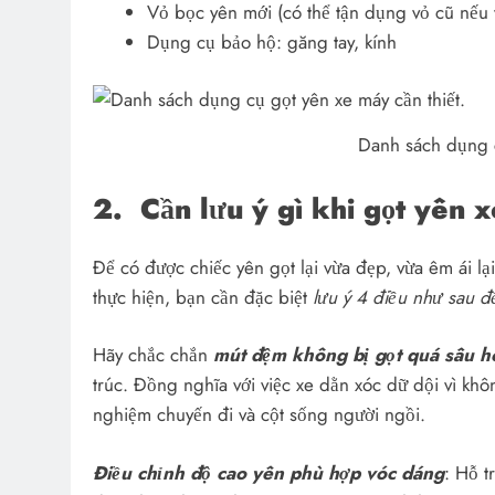
Vỏ bọc yên mới (có thể tận dụng vỏ cũ nếu v
Dụng cụ bảo hộ: găng tay, kính
Danh sách dụng c
2.
Cần lưu ý gì khi gọt yên 
Để có được chiếc yên gọt lại vừa đẹp, vừa êm ái l
thực hiện, bạn cần đặc biệt
lưu ý 4 điều như sau đ
Hãy chắc chắn
mút đệm không bị gọt quá sâu 
trúc. Đồng nghĩa với việc xe dằn xóc dữ dội vì kh
nghiệm chuyến đi và cột sống người ngồi.
Điều chỉnh độ cao yên phù hợp vóc dáng
: Hỗ t