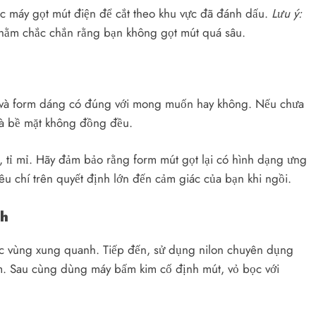
c máy gọt mút điện để cắt theo khu vực đã đánh dấu.
Lưu ý:
 nhằm chắc chắn rằng bạn không gọt mút quá sâu.
n và form dáng có đúng với mong muốn hay không. Nếu chưa
và bề mặt không đồng đều.
, tỉ mỉ. Hãy đảm bảo rằng form mút gọt lại có hình dạng ưng
iêu chí trên quyết định lớn đến cảm giác của bạn khi ngồi.
nh
ác vùng xung quanh. Tiếp đến, sử dụng nilon chuyên dụng
m. Sau cùng dùng máy bấm kim cố định mút, vỏ bọc với