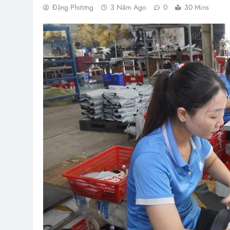
Đặng Phượng
3 Năm Ago
0
30 Mins