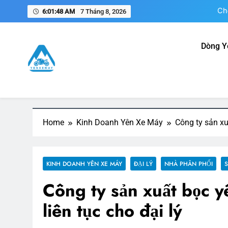
Skip
Ch
6:01:49 AM
7 Tháng 8, 2026
to
content
Dòng Y
N
Yên Xe Máy – Trang Thông 
Tổng hợp thông tin mua, bán, gia công, sản xuất phụ k
Nam
Ch
Home
Kinh Doanh Yên Xe Máy
Công ty sản xu
KINH DOANH YÊN XE MÁY
ĐẠI LÝ
NHÀ PHÂN PHỐI
S
Công ty sản xuất bọc 
liên tục cho đại lý