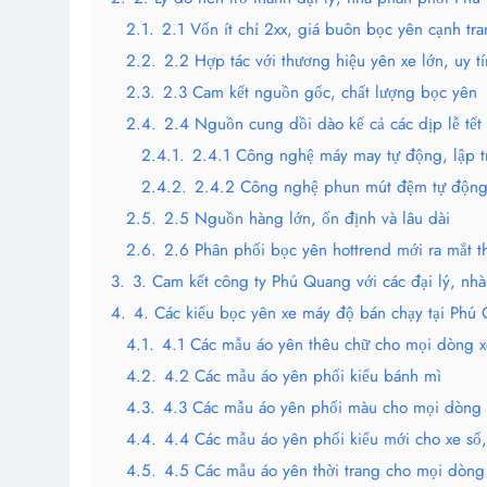
2.1.
2.1 Vốn ít chỉ 2xx, giá buôn bọc yên cạnh tra
2.2.
2.2 Hợp tác với thương hiệu yên xe lớn, uy tí
2.3.
2.3 Cam kết nguồn gốc, chất lượng bọc yên
2.4.
2.4 Nguồn cung dồi dào kể cả các dịp lễ tết
2.4.1.
2.4.1 Công nghệ máy may tự động, lập t
2.4.2.
2.4.2 Công nghệ phun mút đệm tự độn
2.5.
2.5 Nguồn hàng lớn, ổn định và lâu dài
2.6.
2.6 Phân phối bọc yên hottrend mới ra mắt th
3.
3. Cam kết công ty Phú Quang với các đại lý, nh
4.
4. Các kiểu bọc yên xe máy độ bán chạy tại Phú
4.1.
4.1 Các mẫu áo yên thêu chữ cho mọi dòng x
4.2.
4.2 Các mẫu áo yên phối kiểu bánh mì
4.3.
4.3 Các mẫu áo yên phối màu cho mọi dòng 
4.4.
4.4 Các mẫu áo yên phối kiểu mới cho xe số,
4.5.
4.5 Các mẫu áo yên thời trang cho mọi dòng