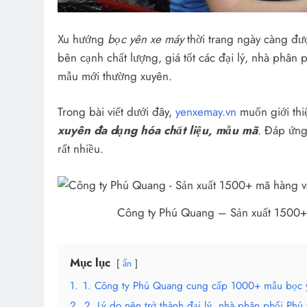
Xu hướng
bọc yên xe máy
thời trang ngày càng đư
bên cạnh chất lượng, giá tốt các đại lý, nhà phân 
mẫu mới thường xuyên.
Trong bài viết dưới đây,
yenxemay.vn
muốn giới thi
xuyên đa dạng hóa chất liệu, mẫu mã
. Đáp ứng
rất nhiều.
Công ty Phú Quang – Sản xuất 1500+
Mục lục
ẩn
1.
1. Công ty Phú Quang cung cấp 1000+ mẫu bọc y
2.
2. Lý do nên trở thành đại lý, nhà phân phối Ph