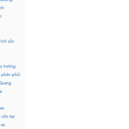
nh
n
rình sẵn
g
ị trường
à phân phối
 Quang
e
xe
 côn tay
 xe