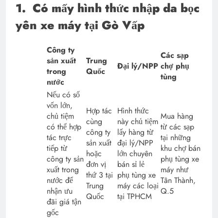
1.
Có mấy hình thức nhập da bọc
yên xe máy tại Gò Vấp
Công ty
Các sạp
sản xuất
Trung
Đại lý/NPP
chợ phụ
trong
Quốc
tùng
nước
Nếu có số
vốn lớn,
Hợp tác
Hình thức
chủ tiệm
Mua hàng
cùng
này chủ tiệm
có thể hợp
từ các sạp
công ty
lấy hàng từ
tác trực
tại những
sản xuất
đại lý/NPP
tiếp từ
khu chợ bán
hoặc
lớn chuyên
công ty sản
phụ tùng xe
đơn vị
bán sỉ lẻ
xuất trong
máy như
thứ 3 tại
phụ tùng xe
nước để
Tân Thành,
Trung
máy các loại
nhận ưu
Q.5
Quốc
tại TPHCM
đãi giá tận
gốc