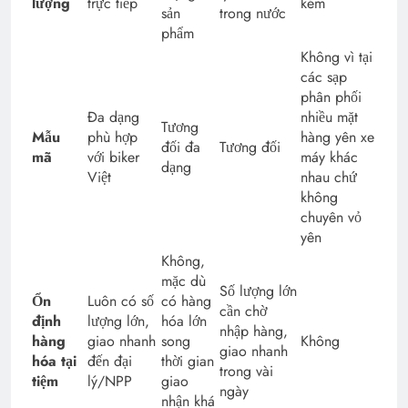
lượng
trực tiếp
kém
sản
trong nước
phẩm
Không vì tại
các sạp
phân phối
Đa dạng
nhiều mặt
Tương
Mẫu
phù hợp
hàng yên xe
đối đa
Tương đối
mã
với biker
máy khác
dạng
Việt
nhau chứ
không
chuyên vỏ
yên
Không,
mặc dù
Số lượng lớn
Ổn
Luôn có số
có hàng
cần chờ
định
lượng lớn,
hóa lớn
nhập hàng,
hàng
giao nhanh
song
Không
giao nhanh
hóa tại
đến đại
thời gian
trong vài
tiệm
lý/NPP
giao
ngày
nhận khá