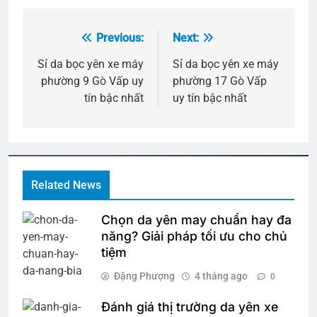
Previous:
Next:
Điều
hướng
Sỉ da bọc yên xe máy
Sỉ da bọc yên xe máy
phường 9 Gò Vấp uy
phường 17 Gò Vấp
bài
tín bậc nhất
uy tín bậc nhất
viết
Related News
Chọn da yên may chuẩn hay đa
năng? Giải pháp tối ưu cho chủ
tiệm
Đặng Phượng
4 tháng ago
0
Đánh giá thị trường da yên xe