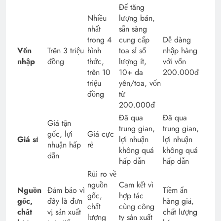
Để tăng
Nhiều
lượng bán,
nhất
sẵn sàng
trong 4
cung cấp
Dễ dàng
Vốn
Trên 3 triệu
hình
toa sỉ số
nhập hàng
nhập
đồng
thức,
lượng ít,
với vốn
trên 10
10+ da
200.000đ
triệu
yên/toa, vốn
đồng
từ
200.000đ
Đã qua
Đã qua
Giá tận
trung gian,
trung gian,
gốc, lợi
Giá cực
Giá sỉ
lợi nhuận
lợi nhuận
nhuận hấp
rẻ
không quá
không quá
dẫn
hấp dẫn
hấp dẫn
Rủi ro về
nguồn
Cam kết vì
Nguồn
Đảm bảo vì
Tiềm ẩn
gốc,
hợp tác
gốc,
đây là đơn
hàng giả,
chất
cùng công
chất
vị sản xuất
chất lượng
lượng
ty sản xuất