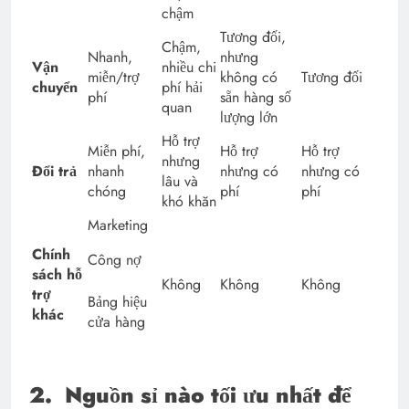
chậm
Tương đối,
Chậm,
Nhanh,
nhưng
Vận
nhiều chi
miễn/trợ
không có
Tương đối
chuyển
phí hải
phí
sẵn hàng số
quan
lượng lớn
Hỗ trợ
Miễn phí,
Hỗ trợ
Hỗ trợ
nhưng
Đổi trả
nhanh
nhưng có
nhưng có
lâu và
chóng
phí
phí
khó khăn
Marketing
Chính
Công nợ
sách hỗ
Không
Không
Không
trợ
Bảng hiệu
khác
cửa hàng
2.
Nguồn sỉ nào tối ưu nhất để