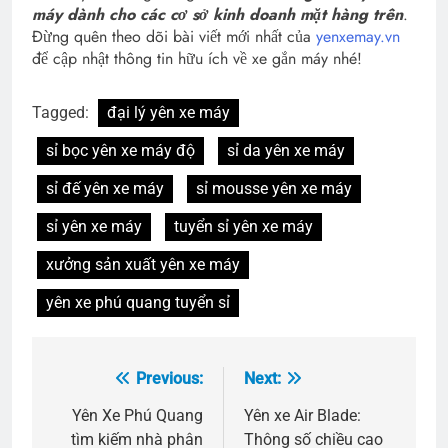
máy dành cho các cơ sở kinh doanh mặt hàng trên
.
Đừng quên theo dõi bài viết mới nhất của
yenxemay.vn
để cập nhật thông tin hữu ích về xe gắn máy nhé!
Tagged:
đại lý yên xe máy
sỉ bọc yên xe máy độ
sỉ da yên xe máy
sỉ đế yên xe máy
sỉ mousse yên xe máy
sỉ yên xe máy
tuyển sỉ yên xe máy
xưởng sản xuất yên xe máy
yên xe phú quang tuyển sỉ
Previous:
Next:
Điều
hướng
Yên Xe Phú Quang
Yên xe Air Blade:
tìm kiếm nhà phân
Thông số chiều cao