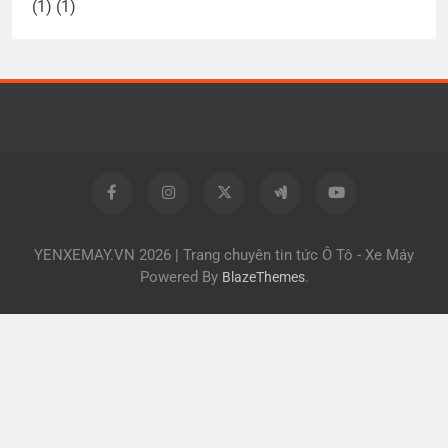
YENXEMAY.VN 2026 | Trang chuyên tin tức Ô Tô - Xe Máy
Powered By
.
BlazeThemes