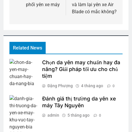
bài
phối yên xe máy
và làm lại yên xe Air
viết
Blade có mắc không?
Related News
Chọn da yên may chuẩn hay đa
năng? Giải pháp tối ưu cho chủ
tiệm
Đặng Phượng
4 tháng ago
0
Đánh giá thị trường da yên xe
máy Tây Nguyên
admin
5 tháng ago
0