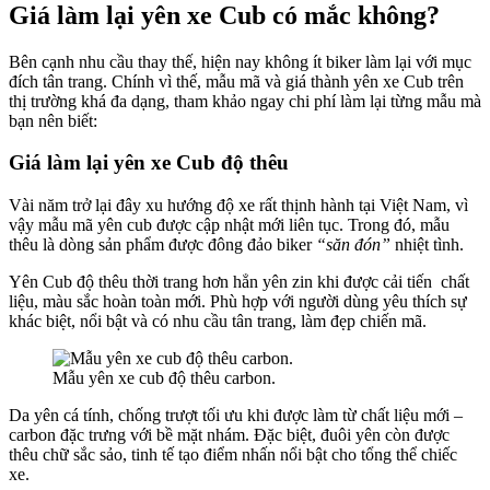
Giá làm lại yên xe Cub có mắc không?
Bên cạnh nhu cầu thay thế, hiện nay không ít biker làm lại với mục
đích tân trang. Chính vì thế, mẫu mã và giá thành yên xe Cub trên
thị trường khá đa dạng, tham khảo ngay chi phí làm lại từng mẫu mà
bạn nên biết:
Giá làm lại yên xe Cub độ thêu
Vài năm trở lại đây xu hướng độ xe rất thịnh hành tại Việt Nam, vì
vậy mẫu mã yên cub được cập nhật mới liên tục. Trong đó, mẫu
thêu là dòng sản phẩm được đông đảo biker
“săn đón”
nhiệt tình.
Yên Cub độ thêu thời trang hơn hẳn yên zin khi được cải tiến chất
liệu, màu sắc hoàn toàn mới. Phù hợp với người dùng yêu thích sự
khác biệt, nổi bật và có nhu cầu tân trang, làm đẹp chiến mã.
Mẫu yên xe cub độ thêu carbon.
Da yên cá tính, chống trượt tối ưu khi được làm từ chất liệu mới –
carbon đặc trưng với bề mặt nhám. Đặc biệt, đuôi yên còn được
thêu chữ sắc sảo, tinh tế tạo điểm nhấn nổi bật cho tổng thể chiếc
xe.