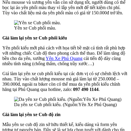
Nếu mousse và xương yên vẫn còn sử dụng tốt, người dùng có thể
bọc lại áo yên phối màu thay vì lắp yên mới để tiết kiệm chi phí.
Tùy vào chất liệu mà da yên phối màu có giá từ 150.000đ trở lên.
Yên xe Cub phối màu.
Giá làm lại yên xe Cub phối kiểu
Yên phối kiểu mới phá cách với họa tiết bề mặt cá tính rất phù hợp
với những chiếc Cub độ theo phong cách thể thao. Để làm tăng độ
bền cho da yên, xưởng
Yên Xe Phú Quang
cải tiến độ dày cùng
nhiều tính năng (chống thấm, chống trầy xước…)
Giá làm lại yên xe cub phối kiểu tại các đơn vị có sự chênh lệch với
nhau. Tùy vào chất lượng mousse mà giá làm lại từ 250.000đ –
390.000đ, ngoài ra biker còn có thể mua da yên phối kiểu chính
hãng tại Phú Quang qua hotline, zalo:
097 490 1144
.
Da yên xe Cub phối kiểu. (Nguồn:Yên Xe Phú Quang)
Giá làm lại yên xe Cub độ zin
Mẫu yên xe cub độ zin sở hữu thiết kế, kiểu dáng và form yên
tương tự nguyên bản. Đây sẽ là sự lựa chọn tuyệt vời dành cho tín