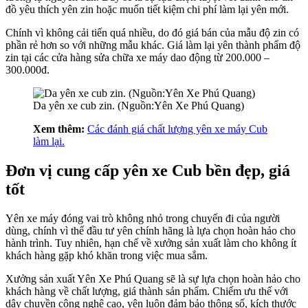
đồ yêu thích yên zin hoặc muốn tiết kiệm chi phí làm lại yên mới.
Chính vì không cải tiến quá nhiều, do đó giá bán của mẫu độ zin có
phần rẻ hơn so với những mẫu khác. Giá làm lại yên thành phẩm độ
zin tại các cửa hàng sửa chữa xe máy dao động từ 200.000 –
300.000đ.
Da yên xe cub zin. (Nguồn:Yên Xe Phú Quang)
Xem thêm:
Các đánh giá chất lượng yên xe máy Cub
làm lại.
Đơn vị cung cấp yên xe Cub bền đẹp, giá
tốt
Yên xe máy đóng vai trò không nhỏ trong chuyến đi của người
dùng, chính vì thế đầu tư yên chính hãng là lựa chọn hoàn hảo cho
hành trình. Tuy nhiên, hạn chế về xưởng sản xuất làm cho không ít
khách hàng gặp khó khăn trong việc mua sắm.
Xưởng sản xuất Yên Xe Phú Quang sẽ là sự lựa chọn hoàn hảo cho
khách hàng về chất lượng, giá thành sản phẩm. Chiếm ưu thế với
dây chuyền công nghệ cao, yên luôn đảm bảo thông số, kích thước