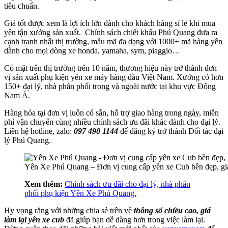
tiêu chuẩn.
Giá tốt được xem là lợi ích lớn dành cho khách hàng sỉ lẻ khi mua
yên tận xưởng sản xuất. Chính sách chiết khấu Phú Quang đưa ra
cạnh tranh nhất thị trường, mẫu mã đa dạng với 1000+ mã hàng yên
dành cho mọi dòng xe honda, yamaha, sym, piaggio…
Có mặt trên thị trường trên 10 năm, thương hiệu này trở thành đơn
vị sản xuất phụ kiện yên xe máy hàng đầu Việt Nam. Xưởng có hơn
150+ đại lý, nhà phân phối trong và ngoài nước tại khu vực Đông
Nam Á.
Hàng hóa tại đơn vị luôn có sẵn, hỗ trợ giao hàng trong ngày, miễn
phí vận chuyển cùng nhiều chính sách ưu đãi khác dành cho đại lý.
Liên hệ hotline, zalo:
097 490 1144
để đăng ký trở thành Đối tác đại
lý Phú Quang.
Yên Xe Phú Quang – Đơn vị cung cấp yên xe Cub bền đẹp, giá
Xem thêm:
Chính sách ưu đãi cho đại lý, nhà phân
phối phụ kiện Yên Xe Phú Quang.
Hy vọng rằng với những chia sẻ trên về
thông số chiều cao, giá
làm lại yên xe cub
đã giúp bạn dễ dàng hơn trong việc làm lại.