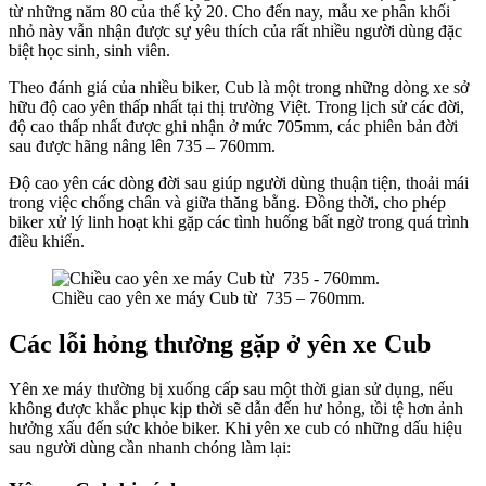
từ những năm 80 của thế kỷ 20. Cho đến nay, mẫu xe phân khối
nhỏ này vẫn nhận được sự yêu thích của rất nhiều người dùng đặc
biệt học sinh, sinh viên.
Theo đánh giá của nhiều biker, Cub là một trong những dòng xe sở
hữu độ cao yên thấp nhất tại thị trường Việt. Trong lịch sử các đời,
độ cao thấp nhất được ghi nhận ở mức 705mm, các phiên bản đời
sau được hãng nâng lên 735 – 760mm.
Độ cao yên các dòng đời sau giúp người dùng thuận tiện, thoải mái
trong việc chống chân và giữa thăng bằng. Đồng thời, cho phép
biker xử lý linh hoạt khi gặp các tình huống bất ngờ trong quá trình
điều khiển.
Chiều cao yên xe máy Cub từ 735 – 760mm.
Các lỗi hỏng thường gặp ở yên xe Cub
Yên xe máy thường bị xuống cấp sau một thời gian sử dụng, nếu
không được khắc phục kịp thời sẽ dẫn đến hư hỏng, tồi tệ hơn ảnh
hưởng xấu đến sức khỏe biker. Khi yên xe cub có những dấu hiệu
sau người dùng cần nhanh chóng làm lại: