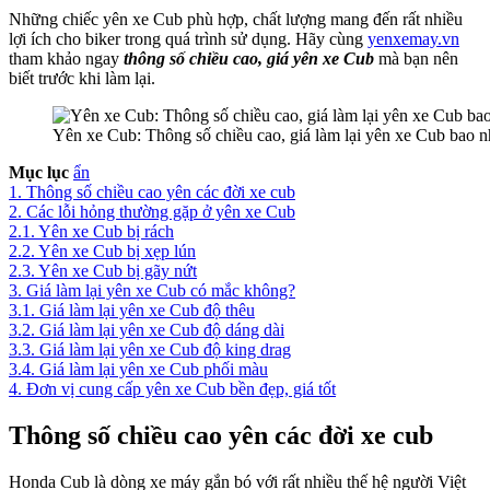
Những chiếc yên xe Cub phù hợp, chất lượng mang đến rất nhiều
lợi ích cho biker trong quá trình sử dụng. Hãy cùng
yenxemay.vn
tham khảo ngay
thông số chiều cao, giá yên xe Cub
mà bạn nên
biết trước khi làm lại.
Yên xe Cub: Thông số chiều cao, giá làm lại yên xe Cub bao n
Mục lục
ẩn
1.
Thông số chiều cao yên các đời xe cub
2.
Các lỗi hỏng thường gặp ở yên xe Cub
2.1.
Yên xe Cub bị rách
2.2.
Yên xe Cub bị xẹp lún
2.3.
Yên xe Cub bị gãy nứt
3.
Giá làm lại yên xe Cub có mắc không?
3.1.
Giá làm lại yên xe Cub độ thêu
3.2.
Giá làm lại yên xe Cub độ dáng dài
3.3.
Giá làm lại yên xe Cub độ king drag
3.4.
Giá làm lại yên xe Cub phối màu
4.
Đơn vị cung cấp yên xe Cub bền đẹp, giá tốt
Thông số chiều cao yên các đời xe cub
Honda Cub là dòng xe máy gắn bó với rất nhiều thế hệ người Việt