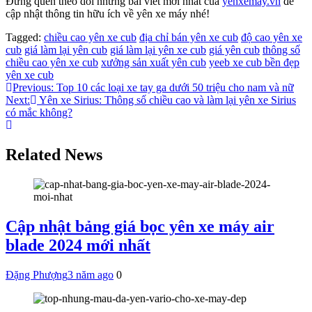
Đừng quên theo dõi những bài viết mới nhất của
yenxemay.vn
để
cập nhật thông tin hữu ích về yên xe máy nhé!
Tagged:
chiều cao yên xe cub
địa chỉ bán yên xe cub
độ cao yên xe
cub
giá làm lại yên cub
giá làm lại yên xe cub
giá yên cub
thông số
chiều cao yên xe cub
xưởng sản xuất yên cub
yeeb xe cub bền đẹp
yên xe cub
Điều
Previous:
Top 10 các loại xe tay ga dưới 50 triệu cho nam và nữ
Next:
Yên xe Sirius: Thông số chiều cao và làm lại yên xe Sirius
hướng
có mắc không?
bài
viết
Related News
Cập nhật bảng giá bọc yên xe máy air
blade 2024 mới nhất
Đặng Phượng
3 năm ago
0