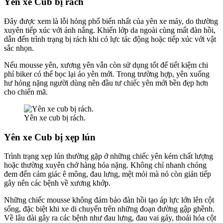
Yên xe Cub bị rách
Đây được xem là lỗi hỏng phổ biến nhất của yên xe máy, do thường
xuyên tiếp xúc với ánh nắng. Khiến lớp da ngoài cùng mất đàn hồi,
dẫn đến trình trạng bị rách khi có lực tác động hoặc tiếp xúc với vật
sắc nhọn.
Nếu mousse yên, xương yên vẫn còn sử dụng tốt để tiết kiệm chi
phí biker có thể bọc lại áo yên mới. Trong trường hợp, yên xuống
hư hỏng nặng người dùng nên đầu tư chiếc yên mới bền đẹp hơn
cho chiến mã.
Yên xe cub bị rách.
Yên xe Cub bị xẹp lún
Trình trạng xẹp lún thường gặp ở những chiếc yên kém chất lượng
hoặc thường xuyên chở hàng hóa nặng. Không chỉ nhanh chóng
đem đến cảm giác ê mông, đau lưng, mệt mỏi mà nó còn gián tiếp
gây nên các bệnh về xương khớp.
Những chiếc mousse không đảm bảo đàn hồi tạo áp lực lớn lên cột
sống, đặc biệt khi xe di chuyển trên những đoạn đường gập ghềnh.
Về lâu dài gây ra các bệnh như đau lưng, đau vai gáy, thoái hóa cột