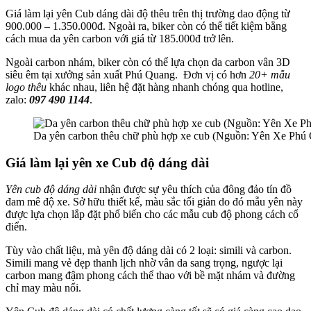
Giá làm lại yên Cub dáng dài độ thêu trên thị trường dao động từ
900.000 – 1.350.000đ. Ngoài ra, biker còn có thể tiết kiệm bằng
cách mua da yên carbon với giá từ 185.000đ trở lên.
Ngoài carbon nhám, biker còn có thể lựa chọn da carbon vân 3D
siêu êm tại xưởng sản xuất Phú Quang. Đơn vị có hơn
20+ mẫu
logo thêu
khác nhau, liên hệ đặt hàng nhanh chóng qua hotline,
zalo:
097 490 1144
.
Da yên carbon thêu chữ phù hợp xe cub (Nguồn: Yên Xe Phú
Giá làm lại yên xe Cub độ dáng dài
Yên cub độ dáng dài
nhận được sự yêu thích của đông đảo tín đồ
đam mê độ xe. Sở hữu thiết kế, màu sắc tối giản do đó mẫu yên này
được lựa chọn lắp đặt phổ biến cho các mẫu cub độ phong cách cổ
điển.
Tùy vào chất liệu, mà yên độ dáng dài có 2 loại: simili và carbon.
Simili mang vẻ đẹp thanh lịch nhờ vân da sang trọng, ngược lại
carbon mang đậm phong cách thể thao với bề mặt nhám và đường
chỉ may màu nổi.