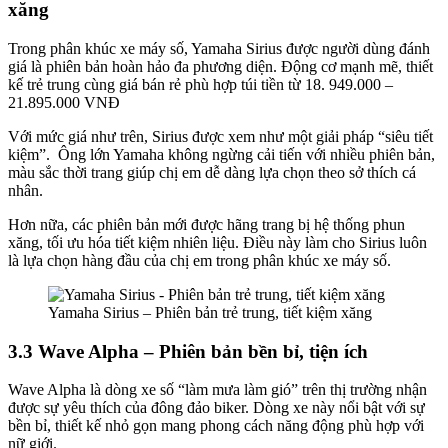
xăng
Trong phân khúc xe máy số, Yamaha Sirius được người dùng đánh
giá là phiên bản hoàn hảo đa phương diện. Động cơ mạnh mẽ, thiết
kế trẻ trung cùng giá bán rẻ phù hợp túi tiền từ 18. 949.000 –
21.895.000 VNĐ
Với mức giá như trên, Sirius được xem như một giải pháp “siêu tiết
kiệm”. Ông lớn Yamaha không ngừng cải tiến với nhiều phiên bản,
màu sắc thời trang giúp chị em dễ dàng lựa chọn theo sở thích cá
nhân.
Hơn nữa, các phiên bản mới được hãng trang bị hệ thống phun
xăng, tối ưu hóa tiết kiệm nhiên liệu. Điều này làm cho Sirius luôn
là lựa chọn hàng đầu của chị em trong phân khúc xe máy số.
Yamaha Sirius – Phiên bản trẻ trung, tiết kiệm xăng
3.3 Wave Alpha – Phiên bản bền bỉ, tiện ích
Wave Alpha là dòng xe số “làm mưa làm gió” trên thị trường nhận
được sự yêu thích của đông đảo biker. Dòng xe này nổi bật với sự
bền bỉ, thiết kế nhỏ gọn mang phong cách năng động phù hợp với
nữ giới.