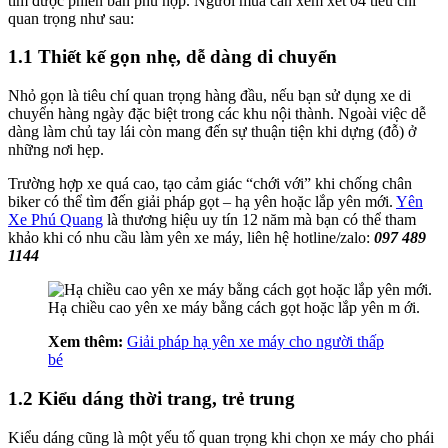
tìm được phiên bản phù hợp. Người mua cần xem xét 04 tiêu chí
quan trọng như sau:
1.1 Thiết kế gọn nhẹ, dễ dàng di chuyển
Nhỏ gọn là tiêu chí quan trọng hàng đầu, nếu bạn sử dụng xe di
chuyển hàng ngày đặc biệt trong các khu nội thành. Ngoài việc dễ
dàng làm chủ tay lái còn mang đến sự thuận tiện khi dựng (đỗ) ở
những nơi hẹp.
Trường hợp xe quá cao, tạo cảm giác “chới với” khi chống chân
biker có thể tìm đến giải pháp gọt – hạ yên hoặc lắp yên mới.
Yên
Xe Phú Quang
là thương hiệu uy tín 12 năm mà bạn có thể tham
khảo khi có nhu cầu làm yên xe máy, liên hệ hotline/zalo:
097 489
1144
Hạ chiều cao yên xe máy bằng cách gọt hoặc lắp yên m ới.
Xem thêm:
Giải pháp hạ yên xe máy cho người thấp
bé
1.2 Kiểu dáng thời trang, trẻ trung
Kiểu dáng cũng là một yếu tố quan trọng khi chọn xe máy cho phái