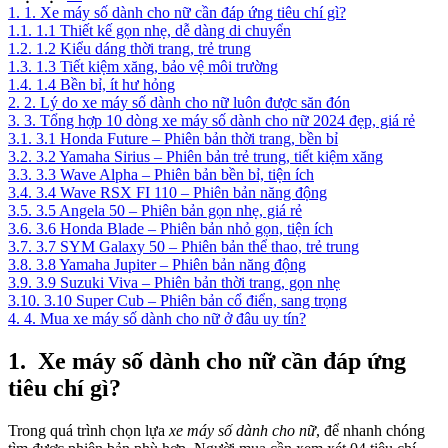
1.
1. Xe máy số dành cho nữ cần đáp ứng tiêu chí gì?
1.1.
1.1 Thiết kế gọn nhẹ, dễ dàng di chuyển
1.2.
1.2 Kiểu dáng thời trang, trẻ trung
1.3.
1.3 Tiết kiệm xăng, bảo vệ môi trường
1.4.
1.4 Bền bỉ, ít hư hỏng
2.
2. Lý do xe máy số dành cho nữ luôn được săn đón
3.
3. Tổng hợp 10 dòng xe máy số dành cho nữ 2024 đẹp, giá rẻ
3.1.
3.1 Honda Future – Phiên bản thời trang, bền bỉ
3.2.
3.2 Yamaha Sirius – Phiên bản trẻ trung, tiết kiệm xăng
3.3.
3.3 Wave Alpha – Phiên bản bền bỉ, tiện ích
3.4.
3.4 Wave RSX FI 110 – Phiên bản năng động
3.5.
3.5 Angela 50 – Phiên bản gọn nhẹ, giá rẻ
3.6.
3.6 Honda Blade – Phiên bản nhỏ gọn, tiện ích
3.7.
3.7 SYM Galaxy 50 – Phiên bản thể thao, trẻ trung
3.8.
3.8 Yamaha Jupiter – Phiên bản năng động
3.9.
3.9 Suzuki Viva – Phiên bản thời trang, gọn nhẹ
3.10.
3.10 Super Cub – Phiên bản cổ điển, sang trọng
4.
4. Mua xe máy số dành cho nữ ở đâu uy tín?
1.
Xe máy số dành cho nữ cần đáp ứng
tiêu chí gì?
Trong quá trình chọn lựa
xe máy số dành cho nữ
, để nhanh chóng