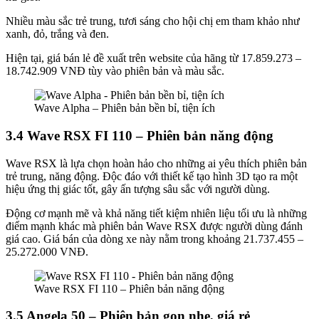
Nhiều màu sắc trẻ trung, tươi sáng cho hội chị em tham khảo như
xanh, đỏ, trắng và đen.
Hiện tại, giá bán lẻ đề xuất trên website của hãng từ 17.859.273 –
18.742.909 VNĐ tùy vào phiên bản và màu sắc.
Wave Alpha – Phiên bản bền bỉ, tiện ích
3.4 Wave RSX FI 110 – Phiên bản năng động
Wave RSX là lựa chọn hoàn hảo cho những ai yêu thích phiên bản
trẻ trung, năng động. Độc đáo với thiết kế tạo hình 3D tạo ra một
hiệu ứng thị giác tốt, gây ấn tượng sâu sắc với người dùng.
Động cơ mạnh mẽ và khả năng tiết kiệm nhiên liệu tối ưu là những
điểm mạnh khác mà phiên bản Wave RSX được người dùng đánh
giá cao. Giá bán của dòng xe này nằm trong khoảng 21.737.455 –
25.272.000 VNĐ.
Wave RSX FI 110 – Phiên bản năng động
3.5 Angela 50 – Phiên bản gọn nhẹ, giá rẻ