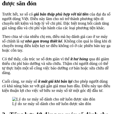
được săn đón
Trước hết, xe số có
giá bán thấp phù hợp với túi tiền
của đại đa số
người dùng Việt. Điều này làm cho nó trở thành phương tiện di
chuyển tiết kiệm và hợp lý về chi phí. Đặc biệt trong bối cảnh tăng
giá xăng dầu và chi phí vận hành của các loại phương tiện khác.
Theo chia sẻ của nhiều chị em, điều mà họ đánh giá cao ở xe máy
số chính là sự
nhỏ gọn trong thiết kế
. Không còn quá lo lắng khi di
chuyển trong điều kiện kẹt xe điều không có ở các phiên bản tay ga
hoặc côn tay.
Có thể thấy, cấu trúc xe số đơn giản vì thế
ít hư hỏng
qua đó giảm
thiểu chi phí bảo dưỡng và sửa chữa. Thậm chí người dùng có thể
tự thực hiện một số công việc bảo dưỡng cơ bản hoặc sửa chữa dễ
dàng.
Cuối cùng, xe máy số
ít mất giá khi bán lại
cho phép người dùng
có khả năng bán xe với giá gần giá mua ban đầu. Điều này tạo điều
kiện thuận lợi cho việc sở hữu xe máy số từ một góc độ đầu tư.
Lý do xe máy số dành cho nữ luôn được săn đón