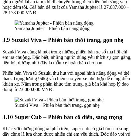
giúp người lái an tâm khi di chuyển trong điều kiện ánh sáng yếu
hoặc đêm tối. Giá bán đề xuất của Yamaha Jupiter là 27.687.000 –
28.178.000 VNĐ.
Yamaha Jupiter – Phiên bản năng động
3.9 Suzuki Viva – Phiên bản thời trang, gọn nhẹ
Suzuki Viva cũng là một trong những phiên bản xe số mà hội chị
em ưa chuộng. Đặc biệt, những người dùng yêu thích sự gọn gàng,
tiện lợi, dường như đây là mẫu xe hoàn hảo cho bạn.
Phiên bản Viva từ Suzuki thu hút với ngoại hình năng động và thể
thao. Trọng lượng 94kg và chiều cao yên xe phù hợp dễ dàng điều
khiển xe. Nằm trong phân khúc tầm trung, giá bán khá hợp lý dao
động từ 23.000.000 VNĐ.
Suzuki Viva – Phiên bản thời trang, gọn nhẹ
3.10 Super Cub – Phiên bản cổ điển, sang trọng
Khác với những dòng xe phía trên, super cub có giá bán cao song
đây cũng là lựa chọn được nhiều chị em yêu thích. Độc đáo với vẻ