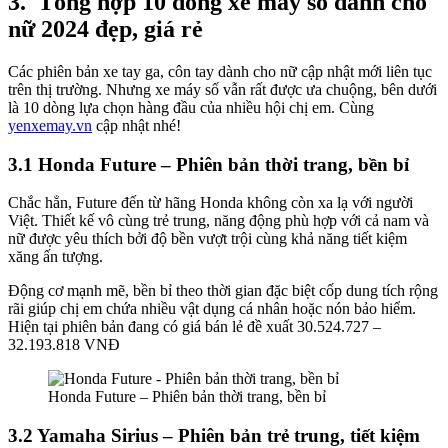
3.
Tổng hợp 10 dòng xe máy số dành cho
nữ 2024 đẹp, giá rẻ
Các phiên bản xe tay ga, côn tay dành cho nữ cập nhật mới liên tục
trên thị trường. Nhưng xe máy số vẫn rất được ưa chuộng, bên dưới
là 10 dòng lựa chọn hàng đầu của nhiều hội chị em. Cùng
yenxemay.vn
cập nhật nhé!
3.1 Honda Future – Phiên bản thời trang, bền bỉ
Chắc hẳn, Future đến từ hãng Honda không còn xa lạ với người
Việt. Thiết kế vô cùng trẻ trung, năng động phù hợp với cả nam và
nữ được yêu thích bởi độ bền vượt trội cùng khả năng tiết kiệm
xăng ấn tượng.
Động cơ mạnh mẽ, bền bỉ theo thời gian đặc biệt cốp dung tích rộng
rãi giúp chị em chứa nhiều vật dụng cá nhân hoặc nón bảo hiểm.
Hiện tại phiên bản đang có giá bán lẻ đề xuất 30.524.727 –
32.193.818 VNĐ
Honda Future – Phiên bản thời trang, bền bỉ
3.2 Yamaha Sirius – Phiên bản trẻ trung, tiết kiệm