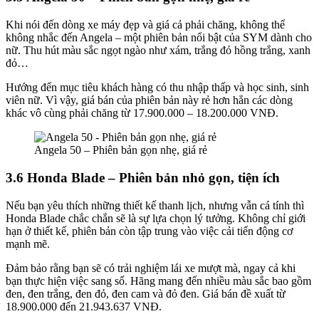
Khi nói đến dòng xe máy đẹp và giá cả phải chăng, không thể
không nhắc đến Angela – một phiên bản nổi bật của SYM dành cho
nữ. Thu hút màu sắc ngọt ngào như xám, trắng đỏ hồng trắng, xanh
đỏ…
Hướng đến mục tiêu khách hàng có thu nhập thấp và học sinh, sinh
viên nữ. Vì vậy, giá bán của phiên bản này rẻ hơn hẳn các dòng
khác vô cùng phải chăng từ 17.900.000 – 18.200.000 VNĐ.
Angela 50 – Phiên bản gọn nhẹ, giá rẻ
3.6 Honda Blade – Phiên bản nhỏ gọn, tiện ích
Nếu bạn yêu thích những thiết kế thanh lịch, nhưng vẫn cá tính thì
Honda Blade chắc chắn sẽ là sự lựa chọn lý tưởng. Không chỉ giới
hạn ở thiết kế, phiên bản còn tập trung vào việc cải tiến động cơ
mạnh mẽ.
Đảm bảo rằng bạn sẽ có trải nghiệm lái xe mượt mà, ngay cả khi
bạn thực hiện việc sang số. Hãng mang đến nhiều màu sắc bao gồm
đen, đen trắng, đen đỏ, đen cam và đỏ đen. Giá bán đề xuất từ
18.900.000 đến 21.943.637 VNĐ.