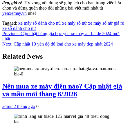
đẹp, giá rẻ
. Hy vọng nội dung sẽ giúp ích cho bạn trong việc lựa
chọn và đừng quên theo dõi những bài viết mới nhất từ
yenxemay.vn
nhé!
Tagged:
xe máy số dành cho nữ
xe máy số nữ
xe máy số nữ giá rẻ
xe số dành cho nữ
Điều
Previous:
Cập nhật bảng giá bọc yên xe máy air blade 2024 mới
nhất
hướng
Next:
Cập nhật 10 yên độ đủ loại cho xe máy đẹp nhất 2024
bài
Related News
viết
Nên mua xe máy điện nào? Cập nhật giá
và mẫu mới tháng 6/2026
admin
2 tháng ago
0