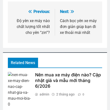
Previous:
Next:
Điều
hướng
Độ yên xe máy nào
Cách bọc yên xe máy
chất lượng tốt nhất
đơn giản giúp bạn đi
bài
cho yên “zin”?
xe thoải mái nhất
viết
Related News
Nên mua xe máy điện nào? Cập
nhật giá và mẫu mới tháng
6/2026
admin
2 tháng ago
0