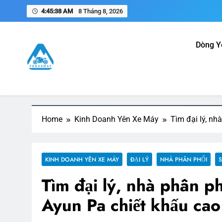
Skip
4:45:39 AM
8 Tháng 8, 2026
to
content
N
Dòng Y
Chọ
Yên Xe Máy – Trang Thông 
Tổng hợp thông tin mua, bán, gia công, sản xuất phụ k
Nam
Home
Kinh Doanh Yên Xe Máy
Tìm đại lý, nh
KINH DOANH YÊN XE MÁY
ĐẠI LÝ
NHÀ PHÂN PHỐI
S
Tìm đại lý, nhà phân ph
Ayun Pa chiết khấu cao