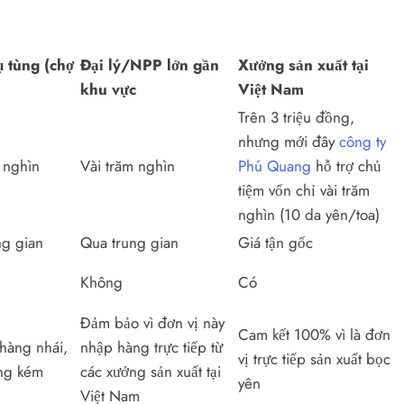
 tùng (chợ
Đại lý/NPP lớn gần
Xưởng sản xuất tại
khu vực
Việt Nam
Trên 3 triệu đồng,
nhưng mới đây
công ty
 nghìn
Vài trăm nghìn
Phú Quang
hỗ trợ chủ
tiệm vốn chỉ vài trăm
nghìn (10 da yên/toa)
ng gian
Qua trung gian
Giá tận gốc
Không
Có
Đảm bảo vì đơn vị này
Cam kết 100% vì là đơn
hàng nhái,
nhập hàng trực tiếp từ
vị trực tiếp sản xuất bọc
ợng kém
các xưởng sản xuất tại
yên
Việt Nam