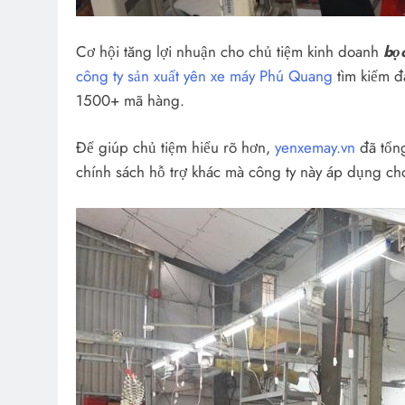
Cơ hội tăng lợi nhuận cho chủ tiệm kinh doanh
bọc
công ty sản xuất yên xe máy Phú Quang
tìm kiếm đ
1500+ mã hàng.
Để giúp chủ tiệm hiểu rõ hơn,
yenxemay.vn
đã tổng
chính sách hỗ trợ khác mà công ty này áp dụng cho