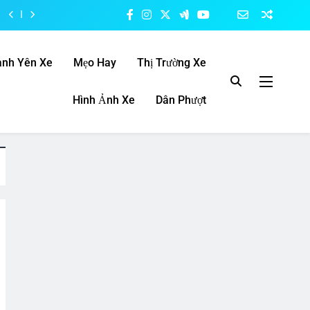
anh Yên Xe
Mẹo Hay
Thị Trường Xe
Hình Ảnh Xe
Dân Phượt
ong phú chủng loại yên xe máy thương hiệu hàng đầu Việt Nam