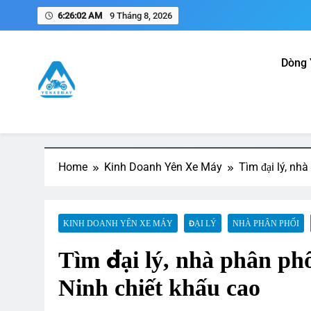
Skip
6:26:03 AM
9 Tháng 8, 2026
to
content
Dòng 
Yên Xe Máy – Trang Thông T
Tổng hợp thông tin mua, bán, gia công, sản xuất phụ k
Home
Kinh Doanh Yên Xe Máy
Tìm đại lý, nh
KINH DOANH YÊN XE MÁY
ĐẠI LÝ
NHÀ PHÂN PHỐI
Tìm đại lý, nhà phân phố
Ninh chiết khấu cao