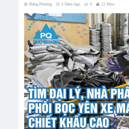
Đặng Phượng
3 Năm Ago
0
22 Mins