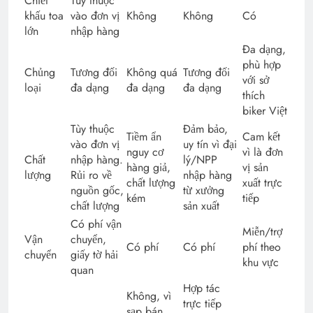
Chiết
Tùy thuộc
khấu toa
vào đơn vị
Không
Không
Có
lớn
nhập hàng
Đa dạng,
phù hợp
Chủng
Tương đối
Không quá
Tương đối
với sở
loại
đa dạng
đa dạng
đa dạng
thích
biker Việt
Tùy thuộc
Đảm bảo,
Tiềm ẩn
Cam kết
vào đơn vị
uy tín vì đại
nguy cơ
vì là đơn
Chất
nhập hàng.
lý/NPP
hàng giả,
vị sản
lượng
Rủi ro về
nhập hàng
chất lượng
xuất trực
nguồn gốc,
từ xưởng
kém
tiếp
chất lượng
sản xuất
Có phí vận
Miễn/trợ
Vận
chuyển,
Có phí
Có phí
phí theo
chuyển
giấy tờ hải
khu vực
quan
Hợp tác
Không, vì
trực tiếp
sạp bán