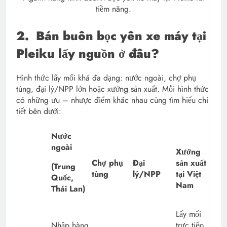
tiềm năng.
2.
Bán buôn bọc yên xe máy tại
Pleiku lấy nguồn ở đâu?
Hình thức lấy mối khá đa dạng: nước ngoài, chợ phụ
tùng, đại lý/NPP lớn hoặc xưởng sản xuất. Mỗi hình thức
có những ưu – nhược điểm khác nhau cùng tìm hiểu chi
tiết bên dưới:
Nước
ngoài
Xưởng
Chợ phụ
Đại
sản xuất
(Trung
tùng
lý/NPP
tại Việt
Quốc,
Nam
Thái Lan)
Lấy mối
Nhập hàng
trực tiếp