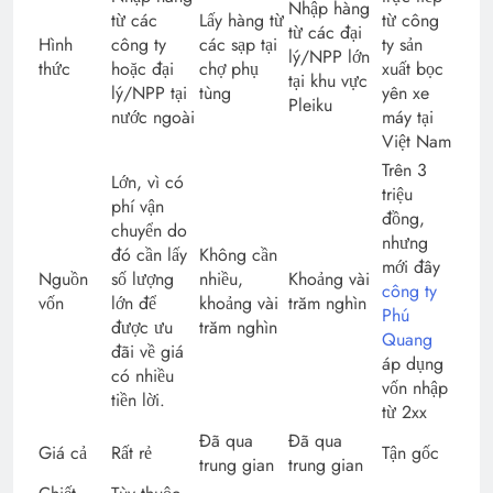
Nhập hàng
từ các
Lấy hàng từ
từ công
từ các đại
Hình
công ty
các sạp tại
ty sản
lý/NPP lớn
thức
hoặc đại
chợ phụ
xuất bọc
tại khu vực
lý/NPP tại
tùng
yên xe
Pleiku
nước ngoài
máy tại
Việt Nam
Trên 3
Lớn, vì có
triệu
phí vận
đồng,
chuyển do
nhưng
đó cần lấy
Không cần
mới đây
Nguồn
số lượng
nhiều,
Khoảng vài
công ty
vốn
lớn để
khoảng vài
trăm nghìn
Phú
được ưu
trăm nghìn
Quang
đãi về giá
áp dụng
có nhiều
vốn nhập
tiền lời.
từ 2xx
Đã qua
Đã qua
Giá cả
Rất rẻ
Tận gốc
trung gian
trung gian