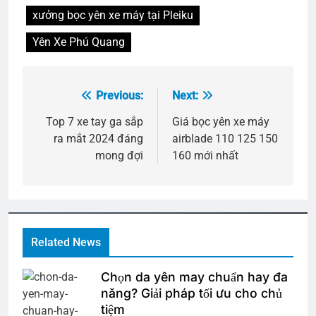
xưởng bọc yên xe máy tại Pleiku
Yên Xe Phú Quang
Previous:
Next:
Điều
hướng
Top 7 xe tay ga sắp
Giá bọc yên xe máy
ra mắt 2024 đáng
airblade 110 125 150
bài
mong đợi
160 mới nhất
viết
Related News
Chọn da yên may chuẩn hay đa
năng? Giải pháp tối ưu cho chủ
tiệm