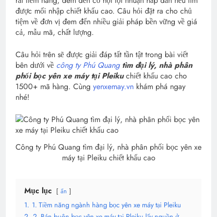
rất tiềm năng, đem đến cơ hội lợi nhuận hấp dẫn nếu tìm
được mối nhập chiết khấu cao. Câu hỏi đặt ra cho chủ
tiệm về đơn vị đem đến nhiều giải pháp bền vững về giá
cả, mẫu mã, chất lượng.
Câu hỏi trên sẽ được giải đáp tất tần tật trong bài viết
bên dưới về
công ty Phú Quang
tìm đại lý, nhà phân
phối bọc yên xe máy tại Pleiku
chiết khấu cao cho
1500+ mã hàng. Cùng
yenxemay.vn
khám phá ngay
nhé!
Công ty Phú Quang tìm đại lý, nhà phân phối bọc yên xe
máy tại Pleiku chiết khấu cao
Mục lục
ẩn
1.
1. Tiềm năng ngành hàng bọc yên xe máy tại Pleiku
2.
2. Bán buôn bọc yên xe máy tại Pleiku lấy nguồn ở