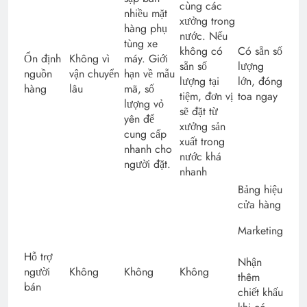
cùng các
nhiều mặt
xưởng trong
hàng phụ
nước. Nếu
tùng xe
không có
Có sẵn số
Ổn định
Không vì
máy. Giới
sẵn số
lượng
nguồn
vận chuyển
hạn về mẫu
lượng tại
lớn, đóng
hàng
lâu
mã, số
tiệm, đơn vị
toa ngay
lượng vỏ
sẽ đặt từ
yên để
xưởng sản
cung cấp
xuất trong
nhanh cho
nước khá
người đặt.
nhanh
Bảng hiệu
cửa hàng
Marketing
Hỗ trợ
Nhận
người
Không
Không
Không
thêm
bán
chiết khấu